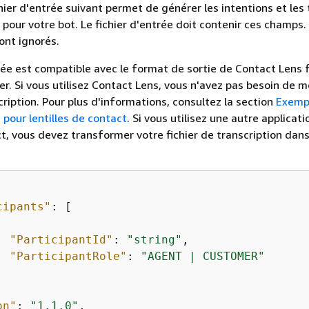
hier d'entrée suivant permet de générer les intentions et les
our votre bot. Le fichier d'entrée doit contenir ces champs.
ont ignorés.
ée est compatible avec le format de sortie de Contact Lens 
. Si vous utilisez Contact Lens, vous n'avez pas besoin de m
cription. Pour plus d'informations, consultez la section
Exemp
e pour lentilles de contact
. Si vous utilisez une autre applicat
t, vous devez transformer votre fichier de transcription dans
cipants"
: [

"ParticipantId"
: 
"string"
,

"ParticipantRole"
: 
"AGENT | CUSTOMER"
on"
: 
"1.1.0"
,
