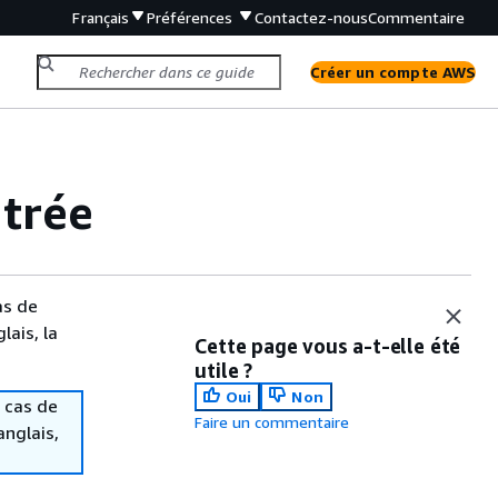
Français
Préférences
Contactez-nous
Commentaire
Créer un compte AWS
ntrée
as de
lais, la
Cette page vous a-t-elle été
utile ?
Oui
Non
 cas de
Faire un commentaire
anglais,