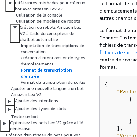
Différentes méthodes pour créer un
Le format de fic
bot avec Amazon Lex V2
d'emplacements p
Utilisation de la console
autres champs s
Utilisation de modèles de robots
Création de robots Amazon Lex
Le format d'entr
V2 à l'aide du concepteur de
Connect Customer
chatbot automatisé
fichiers de trans
Importation de transcriptions de
conversation
fichiers de sorti
Création d'intentions et de types
centre de contac
d'emplacements
format.
Format de transcription
d'entrée
Format de transcription de sortie
{
Ajouter une nouvelle langue à un bot
"Parti
Amazon Lex V2
{
Ajouter des intentions
Ajouter des types de slots
Tester un bot
        }

Optimisez les bots Lex V2 grâce à l'IA
    ],

générative
Création d'un réseau de bots pour vos
"Versi