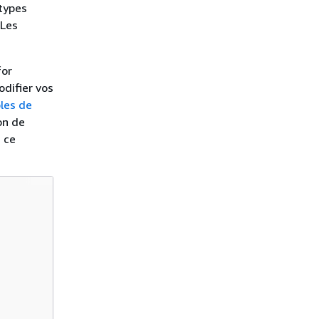
 types
 Les
for
odifier vos
les de
ion de
 ce