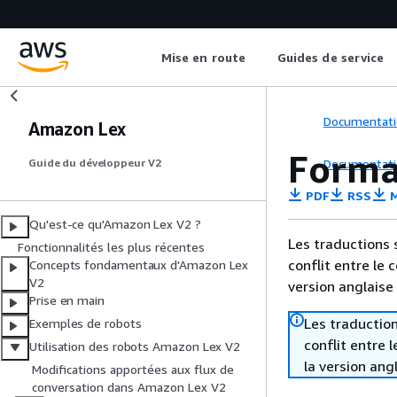
Mise en route
Guides de service
Documentati
Amazon Lex
Format
Documentati
Guide du développeur V2
PDF
RSS
M
Qu'est-ce qu'Amazon Lex V2 ?
Les traductions 
Fonctionnalités les plus récentes
conflit entre le 
Concepts fondamentaux d'Amazon Lex
V2
version anglaise
Prise en main
Les traduction
Exemples de robots
conflit entre 
Utilisation des robots Amazon Lex V2
la version ang
Modifications apportées aux flux de
conversation dans Amazon Lex V2