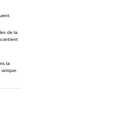
ouent.
les de la
 contient
ns la
t unique.