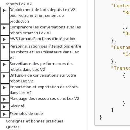
robots Lex V2
"Conte
Déploiement de bots depuis Lex V2
"R
pour votre environnement de
production
        ],

Comprendre les conversations avec les
robots Amazon Lex V2
"O
AWS LambdaFonctions d'intégration
    },

Personnalisation des interactions entre
"Custo
les robots et les utilisateurs dans Lex
"C
V2
    },

Surveillance des performances des
"Trans
robots dans Lex V2
{
Diffusion de conversations sur votre
robot Lex V2
Importation et exportation de robots
dans Lex V2
Marquage des ressources dans Lex V2
        }

Sécurité
    ]

Exemples de code
}
Consignes et bonnes pratiques
Quotas