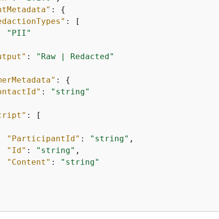
ntMetadata"
: 
{
edactionTypes"
: [

"PII"
utput"
: 
"Raw | Redacted"
merMetadata"
: 
{
ontactId"
: 
"string"
cript"
: [

"ParticipantId"
: 
"string"
,

"Id"
: 
"string"
,

"Content"
: 
"string"