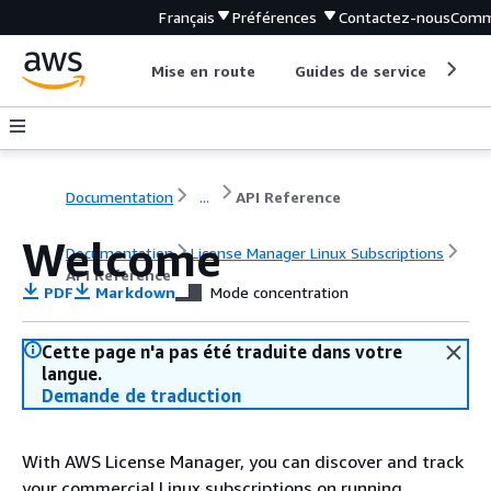
Français
Préférences
Contactez-nous
Comm
Mise en route
Guides de service
Out
Documentation
...
API Reference
Welcome
Documentation
License Manager Linux Subscriptions
API Reference
PDF
Markdown
Mode concentration
Cette page n'a pas été traduite dans votre
langue.
Demande de traduction
With AWS License Manager, you can discover and track
your commercial Linux subscriptions on running