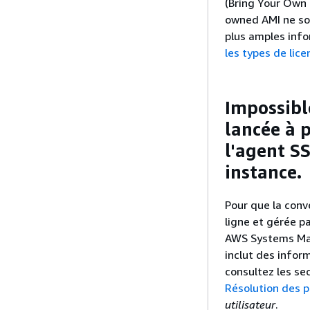
(Bring Your Own 
owned AMI ne son
plus amples info
les types de lic
Impossible
lancée à 
l'agent S
instance.
Pour que la conv
ligne et gérée p
AWS Systems Mana
inclut des infor
consultez les se
Résolution des p
utilisateur
.