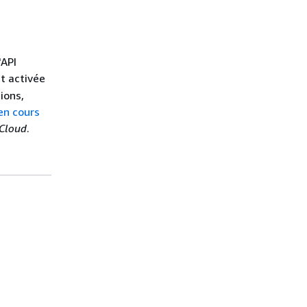
'API
st activée
ions,
en cours
 Cloud
.