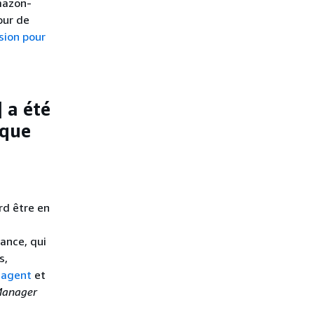
Amazon-
our de
sion pour
 a été
 que
rd être en
ance, qui
s,
l'agent
et
Manager