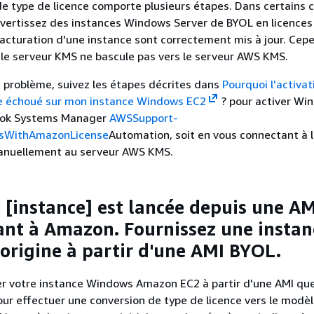
e type de licence comporte plusieurs étapes. Dans certains c
vertissez des instances Windows Server de BYOL en licences 
facturation d'une instance sont correctement mis à jour. Cepe
 le serveur KMS ne bascule pas vers le serveur AWS KMS.
 problème, suivez les étapes décrites dans
Pourquoi l'activat
e échoué sur mon instance Windows EC2
? pour activer Wi
book Systems Manager
AWSSupport-
sWithAmazonLicense
Automation, soit en vous connectant à l
anuellement au serveur AWS KMS.
e [instance] est lancée depuis une AM
nt à Amazon. Fournissez une instan
'origine à partir d'une AMI BYOL.
er votre instance Windows Amazon EC2 à partir d'une AMI qu
ur effectuer une conversion de type de licence vers le modè