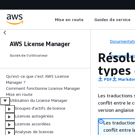
Mise en route
Guides de service
Documentati
AWS License Manager
Résol
Documentati
Guide de l’utilisateur
types
Qu'est-ce que c'est AWS License
PDF
Markdo
Manager ?
Comment fonctionne License Manager
Mise en route
Les traductions 
Utilisation du License Manager
conflit entre le 
Groupes d'actifs de licence
version anglaise
Licences autogérées
Les traduction
Licences accordées
conflit entre 
Analyses de licences