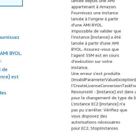
lancée depuis une AMI
appartenant à Amazon.
Fournissez une instance
lancée à l'origine à partir
d'une AMI BYOL.
Impossible de valider que
ournissez
l'instance [instance] a été
lancée à partir d'une AMI
BYOL. Assurez-vous que
e AMI BYOL.
l'agent SSM est en cours
.
d'exécution sur votre
instance.
l de
Une erreur s'est produite
ance] est
(InvalidParameterValueException) 
l'CreateLicenseConversionTaskFo
ResourceId - [instance] est dans 
des
pour le changement de type de li
L'instance EC2 [instance] n'a
pas pu s'arrêter. Vérifiez que
vous disposez des
autorisations nécessaires
pour EC2. StopInstances