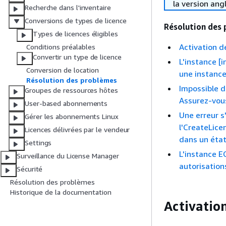
la version ang
Recherche dans l'inventaire
Conversions de types de licence
Résolution des 
Types de licences éligibles
Activation 
Conditions préalables
Convertir un type de licence
L'instance [
Conversion de location
une instance
Résolution des problèmes
Impossible d
Groupes de ressources hôtes
Assurez-vous
User-based abonnements
Une erreur s
Gérer les abonnements Linux
l'CreateLice
Licences délivrées par le vendeur
dans un état
Settings
L'instance E
Surveillance du License Manager
autorisation
Sécurité
Résolution des problèmes
Historique de la documentation
Activatio