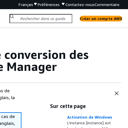
Français
Préférences
Contactez-nous
Commentaire
Créer un compte AWS
 conversion des
se Manager
as de
lais, la
Sur cette page
 cas de
Activation de Windows
anglais,
L'instance [instance] est