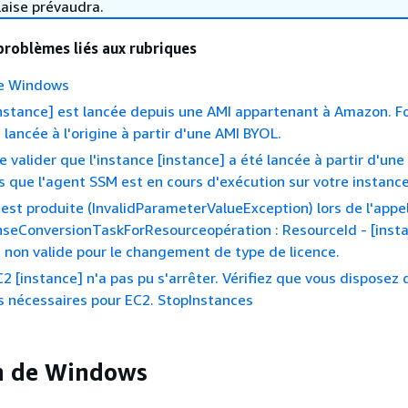
laise prévaudra.
problèmes liés aux rubriques
de Windows
instance] est lancée depuis une AMI appartenant à Amazon. F
 lancée à l'origine à partir d'une AMI BYOL.
e valider que l'instance [instance] a été lancée à partir d'un
 que l'agent SSM est en cours d'exécution sur votre instance
'est produite (InvalidParameterValueException) lors de l'appe
nseConversionTaskForResourceopération : ResourceId - [inst
 non valide pour le changement de type de licence.
C2 [instance] n'a pas pu s'arrêter. Vérifiez que vous disposez 
s nécessaires pour EC2. StopInstances
n de Windows