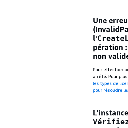
Une erreu
(InvalidP
l'
Create
pération :
non valid
Pour effectuer un
arrêté. Pour plu
les types de lic
pour résoudre les
L'instance
Vérifie