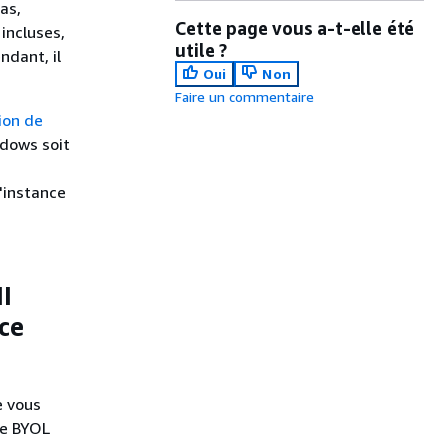
as,
Cette page vous a-t-elle été
incluses,
utile ?
ndant, il
Oui
Non
Faire un commentaire
ion de
ndows soit
'instance
I
ce
e vous
le BYOL