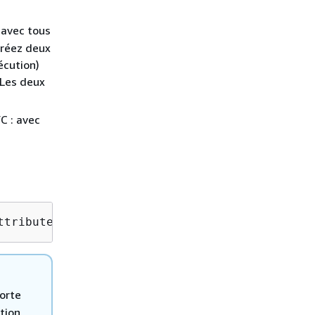
avec tous
créez deux
écution)
 Les deux
 : avec
ttribute=ChangeTypeId,Value=
CT_ID
orte
tion.