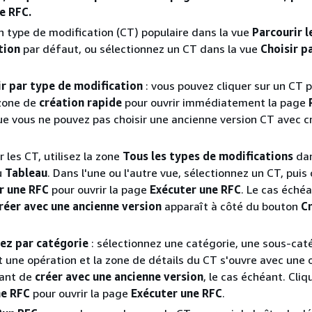
e RFC.
n type de modification (CT) populaire dans la vue
Parcourir l
tion
par défaut, ou sélectionnez un CT dans la vue
Choisir p
ir par type de modification
: vous pouvez cliquer sur un CT 
 zone de
création rapide
pour ouvrir immédiatement la page
e vous ne pouvez pas choisir une ancienne version CT avec c
r les CT, utilisez la zone
Tous les types de modifications
dan
u
Tableau
. Dans l'une ou l'autre vue, sélectionnez un CT, puis 
r une RFC
pour ouvrir la page
Exécuter une RFC
. Le cas échéa
réer avec une ancienne version
apparaît à côté du bouton
C
sez par catégorie
: sélectionnez une catégorie, une sous-caté
et une opération et la zone de détails du CT s'ouvre avec une 
ant de
créer avec une ancienne version
, le cas échéant. Cliq
ne RFC
pour ouvrir la page
Exécuter une RFC
.