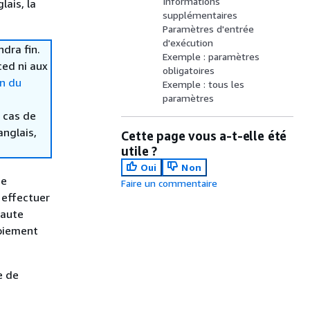
Informations
lais, la
supplémentaires
Paramètres d'entrée
d'exécution
dra fin.
Exemple : paramètres
ced ni aux
obligatoires
in du
Exemple : tous les
paramètres
 cas de
anglais,
Cette page vous a-t-elle été
utile ?
Oui
Non
ne
Faire un commentaire
 effectuer
haute
loiement
e de