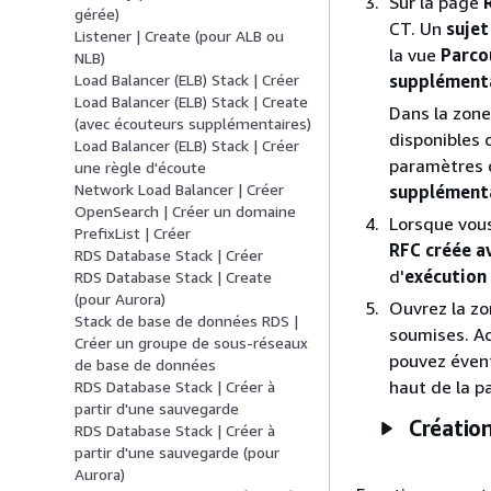
Sur la page
gérée)
CT. Un
sujet
Listener | Create (pour ALB ou
la vue
Parco
NLB)
Load Balancer (ELB) Stack | Créer
supplément
Load Balancer (ELB) Stack | Create
Dans la zon
(avec écouteurs supplémentaires)
disponibles 
Load Balancer (ELB) Stack | Créer
paramètres d
une règle d'écoute
Network Load Balancer | Créer
supplément
OpenSearch | Créer un domaine
Lorsque vous
PrefixList | Créer
RFC créée a
RDS Database Stack | Créer
d'
exécution
RDS Database Stack | Create
(pour Aurora)
Ouvrez la z
Stack de base de données RDS |
soumises. Ac
Créer un groupe de sous-réseaux
pouvez évent
de base de données
haut de la p
RDS Database Stack | Créer à
partir d'une sauvegarde
Création
RDS Database Stack | Créer à
partir d'une sauvegarde (pour
Aurora)