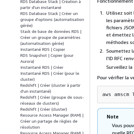
Fonctionnement 
RDS Database Stack | Création à
partir d'un instantané
Utilisez soi
RDS Database Stack | Créer un
groupe d'options (automatisation
les paramètr
gérée)
fichiers JSO
Stack de base de données RDS |
et émettez 
Créer un groupe de paramètres
méthodes son
(automatisation gérée)
Instantané RDS | Copier
Soumettez 
RDS Snapshot | Copier (pour
l'ID RFC renv
Aurora)
Surveillez la
Instantané RDS | Créer
Instantané RDS | Créer (pour le
Pour vérifier la 
cluster)
Redshift | Créer (cluster à partir
d'un instantané)
aws amscm 
Redshift | Créer (groupe de sous-
réseaux de clusters)
Redshift | Créer (cluster)
Resource Access Manager (RAM) |
Note
Créer un partage de règles de
Vous pouv
résolution
quelle RFC
Resource Access Manager (RAM) |