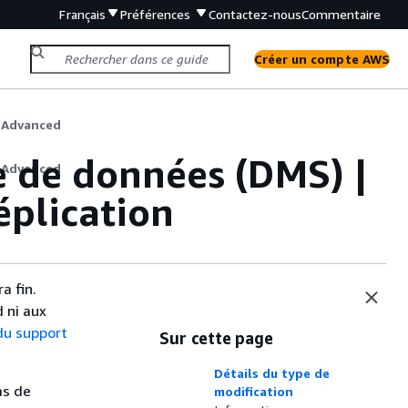
Français
Préférences
Contactez-nous
Commentaire
Créer un compte AWS
S Advanced
e de données (DMS) |
S Advanced
éplication
a fin.
 ni aux
du support
Sur cette page
Détails du type de
as de
modification