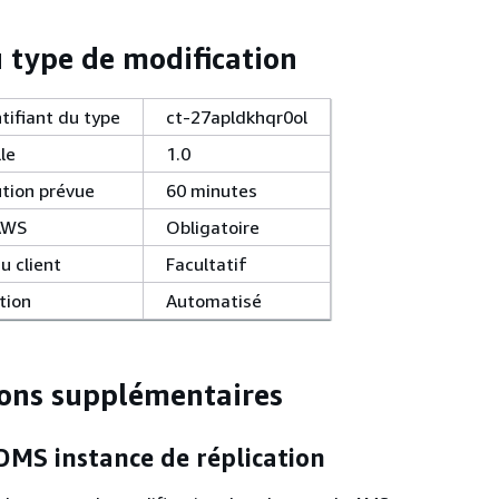
u type de modification
ntifiant du type
ct-27apldkhqr0ol
le
1.0
tion prévue
60 minutes
AWS
Obligatoire
u client
Facultatif
tion
Automatisé
ons supplémentaires
DMS instance de réplication