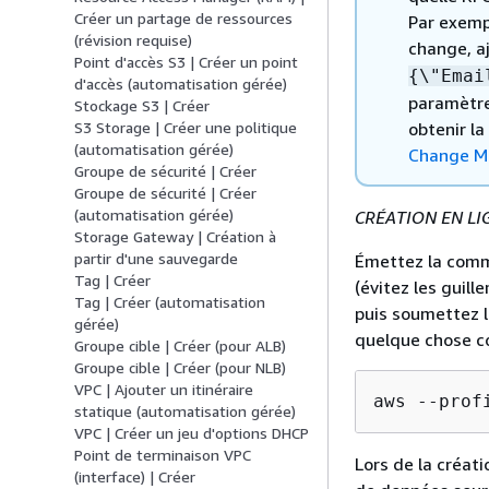
Créer un partage de ressources
Par exempl
(révision requise)
change, a
Point d'accès S3 | Créer un point
{
\"Emai
d'accès (automatisation gérée)
paramètre
Stockage S3 | Créer
S3 Storage | Créer une politique
obtenir l
(automatisation gérée)
Change M
Groupe de sécurité | Créer
Groupe de sécurité | Créer
(automatisation gérée)
CRÉATION EN LI
Storage Gateway | Création à
partir d'une sauvegarde
Émettez la comm
Tag | Créer
(évitez les guil
Tag | Créer (automatisation
puis soumettez l
gérée)
quelque chose c
Groupe cible | Créer (pour ALB)
Groupe cible | Créer (pour NLB)
VPC | Ajouter un itinéraire
aws --prof
statique (automatisation gérée)
VPC | Créer un jeu d'options DHCP
Point de terminaison VPC
Lors de la créat
(interface) | Créer