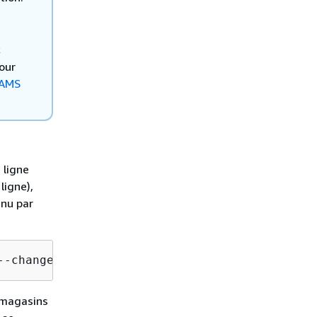
x
our
AMS
 ligne
ligne),
enu par
--change-type-id "ct-27apldkhqr0ol" --change-
s magasins