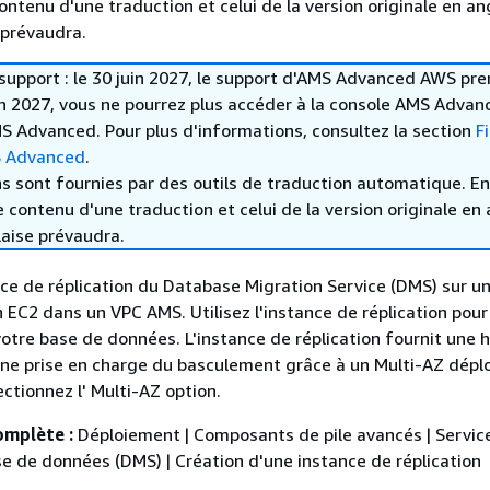
contenu d'une traduction et celui de la version originale en ang
 prévaudra.
 support : le 30 juin 2027, le support d'AMS Advanced AWS pren
in 2027, vous ne pourrez plus accéder à la console AMS Advan
S Advanced. Pour plus d'informations, consultez la section
F
S Advanced
.
s sont fournies par des outils de traduction automatique. En
le contenu d'une traduction et celui de la version originale en 
laise prévaudra.
ce de réplication du Database Migration Service (DMS) sur u
EC2 dans un VPC AMS. Utilisez l'instance de réplication pour
votre base de données. L'instance de réplication fournit une 
 une prise en charge du basculement grâce à un Multi-AZ dép
ctionnez l' Multi-AZ option.
omplète :
Déploiement | Composants de pile avancés | Servic
e de données (DMS) | Création d'une instance de réplication