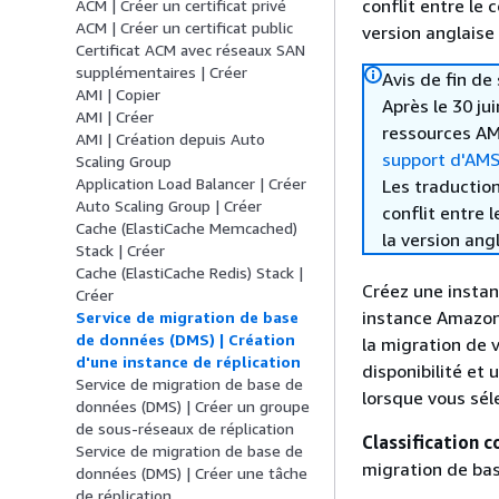
conflit entre le 
ACM | Créer un certificat privé
ACM | Créer un certificat public
version anglaise
Certificat ACM avec réseaux SAN
supplémentaires | Créer
Avis de fin de
AMI | Copier
Après le 30 ju
AMI | Créer
ressources AM
AMI | Création depuis Auto
support d'AM
Scaling Group
Application Load Balancer | Créer
Les traduction
Auto Scaling Group | Créer
conflit entre 
Cache (ElastiCache Memcached)
la version ang
Stack | Créer
Cache (ElastiCache Redis) Stack |
Créez une instan
Créer
instance Amazon 
Service de migration de base
de données (DMS) | Création
la migration de 
d'une instance de réplication
disponibilité et
Service de migration de base de
lorsque vous séle
données (DMS) | Créer un groupe
de sous-réseaux de réplication
Classification c
Service de migration de base de
migration de bas
données (DMS) | Créer une tâche
de réplication