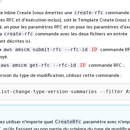
:
t le Inline Create (vous émettez une
commande 
create-rfc
es RFC et d'exécution inclus), soit le Template Create (vous 
N, un pour les paramètres RFC et un pour les paramètres d'ex
la
commande avec les deux fichiers en entrée.
create-rfc
t décrites ici.
la
commande RFC
aws amscm submit-rfc --rfc-id
ID
oyé.
commande RFC :.
aws amscm get-rfc --rfc-id
ID
version du type de modification, utilisez cette commande :
list-change-type-version-summaries --filter A
ez utiliser n'importe quel
paramètre avec n'imp
CreateRfc
, qu'ils fassent ou non partie du schéma du type de modifica