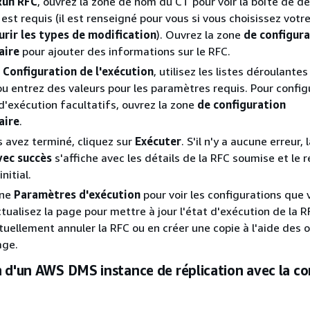
Run RFC
, ouvrez la zone de nom du CT pour voir la boîte de dé
est requis (il est renseigné pour vous si vous choisissez vot
urir les types de modification
). Ouvrez la zone
de configura
aire
pour ajouter des informations sur le RFC.
e
Configuration de l'exécution
, utilisez les listes déroulantes
ou entrez des valeurs pour les paramètres requis. Pour config
'exécution facultatifs, ouvrez la zone
de configuration
aire
.
 avez terminé, cliquez sur
Exécuter
. S'il n'y a aucune erreur,
vec succès
s'affiche avec les détails de la RFC soumise et le r
initial.
one
Paramètres d'exécution
pour voir les configurations que
tualisez la page pour mettre à jour l'état d'exécution de la R
uellement annuler la RFC ou en créer une copie à l'aide des 
age.
 d'un AWS DMS instance de réplication avec la co