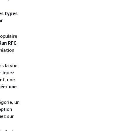
es types
ar
populaire
Run RFC
.
réation
s la vue
cliquez
nt, une
réer une
gorie, un
option
uez sur