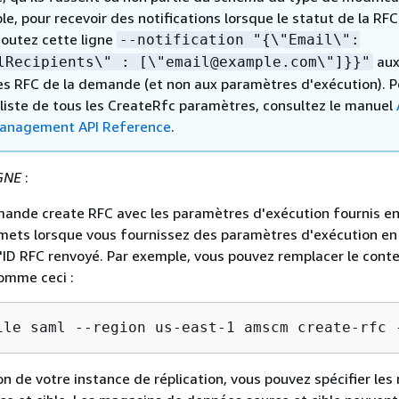
e, pour recevoir des notifications lorsque le statut de la RFC
joutez cette ligne
--notification "
{
\"Email\":
au
lRecipients\" : [\"email@example.com\"]}}"
s RFC de la demande (et non aux paramètres d'exécution). P
a liste de tous les CreateRfc paramètres, consultez le manuel
anagement API Reference
.
GNE
:
ande create RFC avec les paramètres d'exécution fournis en
lemets lorsque vous fournissez des paramètres d'exécution en 
'ID RFC renvoyé. Par exemple, vous pouvez remplacer le cont
omme ceci :
ile saml --region us-east-1 amscm create-rfc 
ion de votre instance de réplication, vous pouvez spécifier le