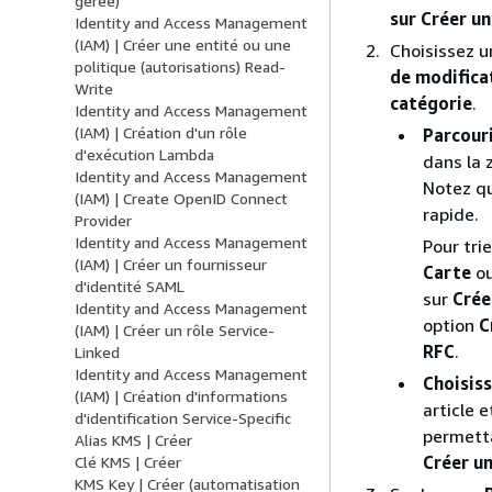
gérée)
sur Créer un
Identity and Access Management
(IAM) | Créer une entité ou une
Choisissez u
politique (autorisations) Read-
de modifica
Write
catégorie
.
Identity and Access Management
(IAM) | Création d'un rôle
Parcour
d'exécution Lambda
dans la
Identity and Access Management
Notez qu
(IAM) | Create OpenID Connect
rapide.
Provider
Identity and Access Management
Pour trie
(IAM) | Créer un fournisseur
Carte
o
d'identité SAML
sur
Crée
Identity and Access Management
option
C
(IAM) | Créer un rôle Service-
RFC
.
Linked
Identity and Access Management
Choisis
(IAM) | Création d'informations
article 
d'identification Service-Specific
permett
Alias KMS | Créer
Créer u
Clé KMS | Créer
KMS Key | Créer (automatisation