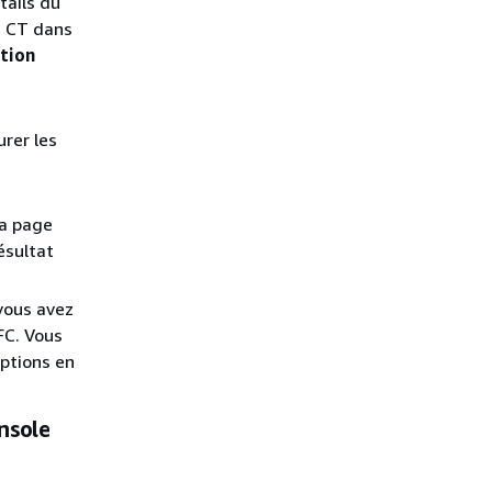
tails du
re CT dans
tion
urer les
 la page
ésultat
 vous avez
FC. Vous
options en
nsole