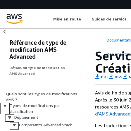
Mise en route
Guides de service
Documentati
Référence de type de
modification AMS
Servi
Documentati
Advanced
Créati
Détails du type de modification
AMS Advanced
PDF
RSS
M
Avis de fin de s
Quels sont les types de modifications
Après le 30 juin
AMS ?
Types de modifications par
ressources AMS A
classification
d'AMS Advanced
Déploiement
Composants Advanced Stack
Les traductions 