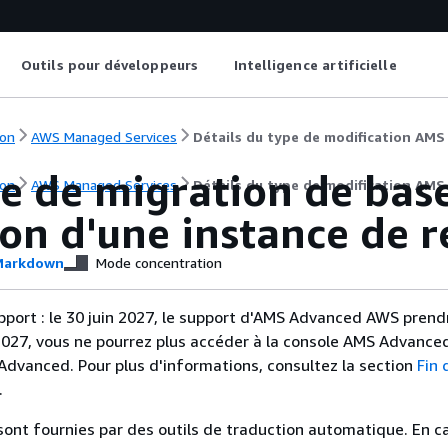
Outils pour développeurs
Intelligence artificielle
on
AWS Managed Services
Détails du type de modification AM
ce de migration de bas
on
AWS Managed Services
Détails du type de modification AM
on d'une instance de r
arkdown
Mode concentration
upport : le 30 juin 2027, le support d'AMS Advanced AWS prendr
 2027, vous ne pourrez plus accéder à la console AMS Advanced
dvanced. Pour plus d'informations, consultez la section
Fin 
.
sont fournies par des outils de traduction automatique. En c