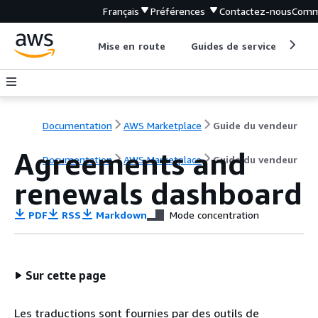
Français
Préférences
Contactez-nous
Comm
Mise en route
Guides de service
Out
Documentation
AWS Marketplace
Guide du vendeur
Agreements and
Documentation
AWS Marketplace
Guide du vendeur
renewals dashboard
PDF
RSS
Markdown
Mode concentration
Sur cette page
Les traductions sont fournies par des outils de