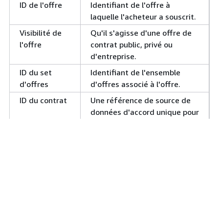
ID de l'offre
Identifiant de l'offre à
laquelle l'acheteur a souscrit.
Visibilité de
Qu'il s'agisse d'une offre de
l'offre
contrat public, privé ou
d'entreprise.
ID du set
Identifiant de l'ensemble
d'offres
d'offres associé à l'offre.
ID du contrat
Une référence de source de
données d'accord unique pour
l'accord signé entre un
proposant et un accepteur
pour commencer à utiliser un
produit.
Date de
Date de début de
début de
l'abonnement au produit du
l'accord
client, au format. MM-DD-
YYYY Cette date peut être