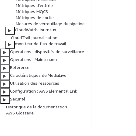
Métriques d'entrée
Métriques MQCS
Métriques de sortie
Mesures de verrouillage du pipeline
CloudWatch Journaux
CloudTrail journalisation
moniteur de flux de travail
Opérations : dispositifs de surveillance
Opérations : Maintenance
Référence
Caractéristiques de MediaLive
Utilisation des ressources
Configuration : AWS Elemental Link
Sécurité
Historique de la documentation
AWS Glossaire