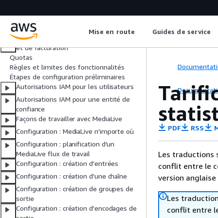
Qu'est-ce que c'est MediaLive ?
Comment MediaLive fonctionne
Tarifs et réservations
Mise en route
Guides de service
Présentation des rapports d’utilisation
et de facturation
Quotas
Documentati
Règles et limites des fonctionnalités
Étapes de configuration préliminaires
Tarifi
Autorisations IAM pour les utilisateurs
Documentati
Autorisations IAM pour une entité de
statis
confiance
Façons de travailler avec MediaLive
PDF
RSS
M
Configuration : MediaLive n'importe où
Configuration : planification d'un
Les traductions 
MediaLive flux de travail
Configuration : création d'entrées
conflit entre le 
Configuration : création d'une chaîne
version anglaise
Configuration : création de groupes de
Les traduction
sortie
Configuration : création d'encodages de
conflit entre 
sortie