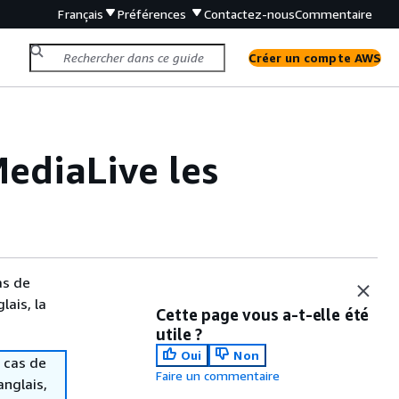
Français
Préférences
Contactez-nous
Commentaire
Créer un compte AWS
MediaLive les
as de
lais, la
Cette page vous a-t-elle été
utile ?
Oui
Non
 cas de
Faire un commentaire
anglais,