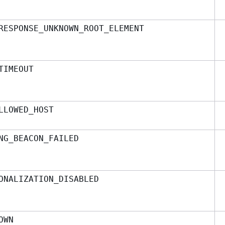
RESPONSE_UNKNOWN_ROOT_ELEMENT
TIMEOUT
LLOWED_HOST
NG_BEACON_FAILED
ONALIZATION_DISABLED
OWN