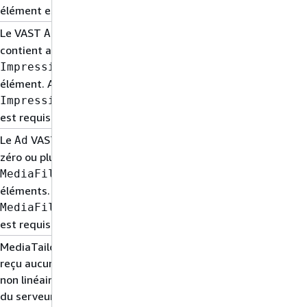
élément est requis.
Le VAST
ne
Ad
contient aucun
Impression
élément. Au moins un
élément
Impression
est requis.
Le
VAST contient
Ad
zéro ou plusieurs
MediaFiles
éléments. Un seul
élément
MediaFiles
est requis.
MediaTailor je n'ai
reçu aucune création
non linéaire de la part
du serveur