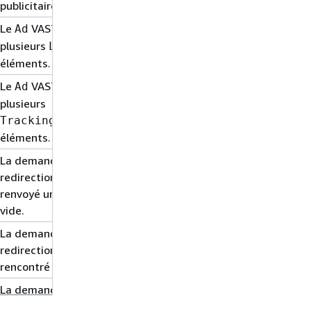
publicitaire.
Le
VAST contient
Ad
plusieurs
Linear
éléments.
Le
VAST contient
Ad
plusieurs
TrackingEvents
éléments.
La demande de
redirection VAST a
renvoyé une réponse
vide.
La demande de
redirection VAST a
rencontré une erreur.
La demande de
redirection VAST a