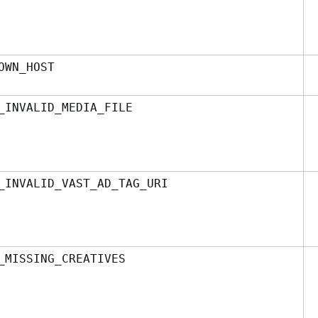
OWN_HOST
_INVALID_MEDIA_FILE
_INVALID_VAST_AD_TAG_URI
_MISSING_CREATIVES