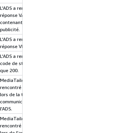
L'ADS a renvoyé une
réponse VAST vide ne
contenant aucune
publicité.
L'ADS a renvoyé une
réponse VMAP vide.
L'ADS a renvoyé un
code de statut autre
que 200.
MediaTailor a
rencontré une erreur
lors de la tentative de
communication avec
l'ADS.
MediaTailor a
rencontré une erreur
lors de l'analyse de la