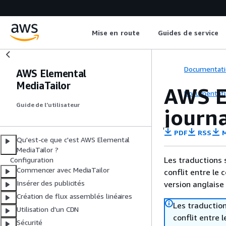
Mise en route
Guides de service
Documentati
AWS Elemental
MediaTailor
AWS E
Documentati
Guide de l’utilisateur
journ
PDF
RSS
M
Qu'est-ce que c'est AWS Elemental
MediaTailor ?
Les traductions 
Configuration
Commencer avec MediaTailor
conflit entre le 
Insérer des publicités
version anglaise
Création de flux assemblés linéaires
Les traduction
Utilisation d'un CDN
conflit entre 
Sécurité