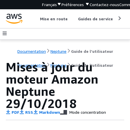
Français
Préférences
Contactez-nous
Comm
Mise en route
Guides de service
Out
Documentation
Neptune
Guide de l’utilisateur
Mises à jour du
Documentation
Neptune
Guide de l’utilisateur
moteur Amazon
Neptune
29/10/2018
PDF
RSS
Markdown
Mode concentration