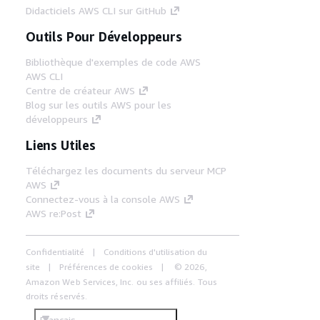
Didacticiels AWS CLI sur GitHub
Outils Pour Développeurs
Bibliothèque d'exemples de code AWS
AWS CLI
Centre de créateur AWS
Blog sur les outils AWS pour les
développeurs
Liens Utiles
Téléchargez les documents du serveur MCP
AWS
Connectez-vous à la console AWS
AWS re:Post
Confidentialité
Conditions d'utilisation du
site
Préférences de cookies
© 2026,
Amazon Web Services, Inc. ou ses affiliés. Tous
droits réservés.
Français