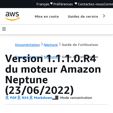
Français
Préférences
Contactez-nous
Comm
Mise en route
Guides de service
Out
Documentation
Neptune
Guide de l’utilisateur
Version 1.1.1.0.R4
Documentation
Neptune
Guide de l’utilisateur
du moteur Amazon
Neptune
(23/06/2022)
PDF
RSS
Markdown
Mode concentration