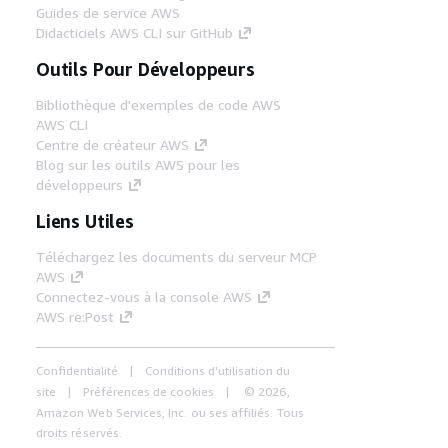
Guides de service AWS
Didacticiels AWS CLI sur GitHub
Outils Pour Développeurs
Bibliothèque d'exemples de code AWS
AWS CLI
Centre de créateur AWS
Blog sur les outils AWS pour les
développeurs
Liens Utiles
Téléchargez les documents du serveur MCP
AWS
Connectez-vous à la console AWS
AWS re:Post
Confidentialité
Conditions d'utilisation du
site
Préférences de cookies
© 2026,
Amazon Web Services, Inc. ou ses affiliés. Tous
droits réservés.