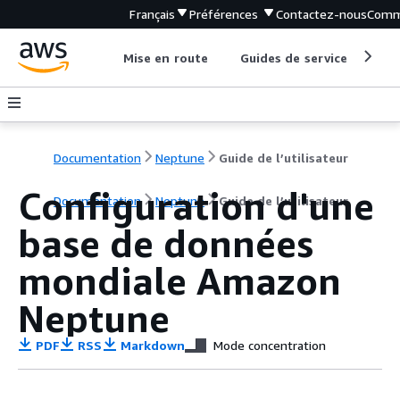
Français
Préférences
Contactez-nous
Comm
Mise en route
Guides de service
Out
Documentation
Neptune
Guide de l’utilisateur
Configuration d'une
Documentation
Neptune
Guide de l’utilisateur
base de données
mondiale Amazon
Neptune
PDF
RSS
Markdown
Mode concentration