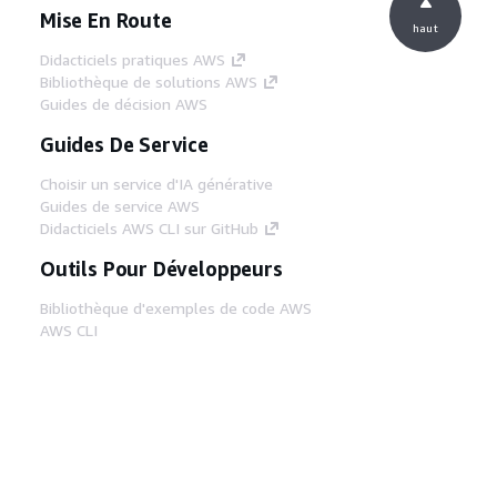
Mise En Route
haut
Didacticiels pratiques AWS
Bibliothèque de solutions AWS
Guides de décision AWS
Guides De Service
Choisir un service d'IA générative
Guides de service AWS
Didacticiels AWS CLI sur GitHub
Outils Pour Développeurs
Bibliothèque d'exemples de code AWS
AWS CLI
Centre de créateur AWS
Blog sur les outils AWS pour les
développeurs
Liens Utiles
Téléchargez les documents du serveur MCP