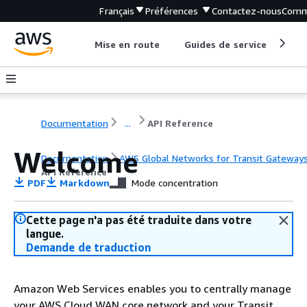
Français
Préférences
Contactez-nous
Comm
Mise en route
Guides de service
Out
Documentation
...
API Reference
Welcome
Documentation
AWS Global Networks for Transit Gateway
API Reference
PDF
Markdown
Mode concentration
Cette page n'a pas été traduite dans votre
langue.
Demande de traduction
Amazon Web Services enables you to centrally manage
your AWS Cloud WAN core network and your Transit