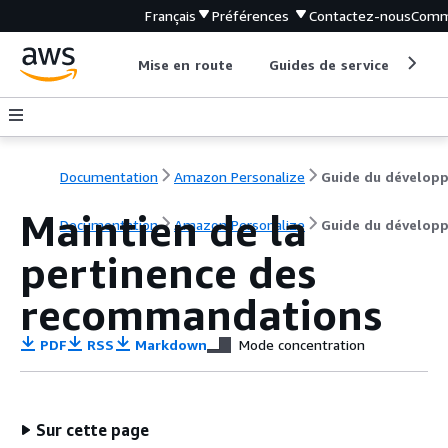
Français
Préférences
Contactez-nous
Comm
Mise en route
Guides de service
Out
Documentation
Amazon Personalize
Maintien de la
Documentation
Amazon Personalize
Guide du dévelop
pertinence des
recommandations
PDF
RSS
Markdown
Mode concentration
Sur cette page