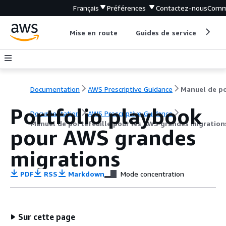
Français
Préférences
Contactez-nous
Comm
Mise en route
Guides de service
Out
Documentation
AWS Prescriptive Guidance
Portfolio playbook
Documentation
AWS Prescriptive Guidance
Manuel de portefeuille pour les AWS grandes migration
pour AWS grandes
migrations
PDF
RSS
Markdown
Mode concentration
Sur cette page