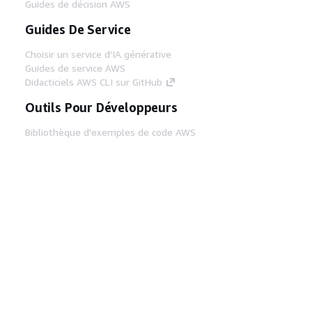
Guides de décision AWS
Guides De Service
Choisir un service d'IA générative
Guides de service AWS
Didacticiels AWS CLI sur GitHub
Outils Pour Développeurs
Bibliothèque d'exemples de code AWS
AWS CLI
Centre de créateur AWS
Blog sur les outils AWS pour les
développeurs
Liens Utiles
Téléchargez les documents du serveur MCP
AWS
Connectez-vous à la console AWS
AWS re:Post