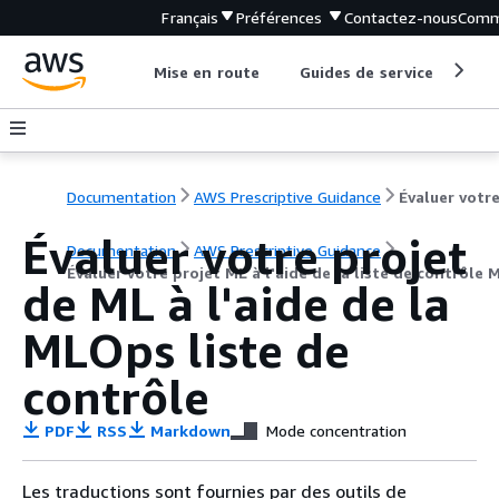
Français
Préférences
Contactez-nous
Comm
Mise en route
Guides de service
Out
Documentation
AWS Prescriptive Guidance
Évaluer votre projet
Documentation
AWS Prescriptive Guidance
Évaluer votre projet ML à l'aide de la liste de contrôle
de ML à l'aide de la
MLOps liste de
contrôle
PDF
RSS
Markdown
Mode concentration
Les traductions sont fournies par des outils de