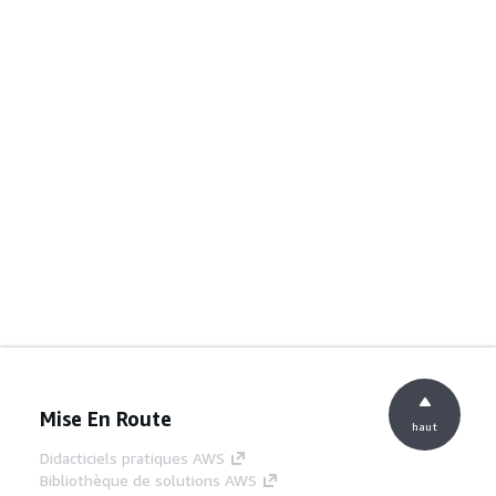
Mise En Route
haut
Didacticiels pratiques AWS
Bibliothèque de solutions AWS