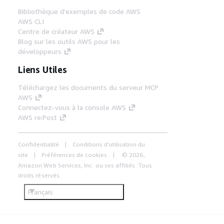
Bibliothèque d'exemples de code AWS
AWS CLI
Centre de créateur AWS
Blog sur les outils AWS pour les
développeurs
Liens Utiles
Téléchargez les documents du serveur MCP
AWS
Connectez-vous à la console AWS
AWS re:Post
Confidentialité
Conditions d'utilisation du
site
Préférences de cookies
© 2026,
Amazon Web Services, Inc. ou ses affiliés. Tous
droits réservés.
Français