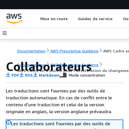
Mise en route
Guides de service
Ou
Documentation
AWS Prescriptive Guidance
Collaborateurs
Documentation
AWS Prescriptive Guidance
AWS Cadre en 6 points pour l'accélération du changemen
PDF
RSS
Markdown
Mode concentration
Les traductions sont fournies par des outils de
traduction automatique. En cas de conflit entre le
contenu d'une traduction et celui de la version
originale en anglais, la version anglaise prévaudra.
Les traductions sont fournies par des outils de