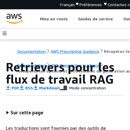
Français
Préférences
Contactez-
Mise en route
Guides de service
Out
Documentation
AWS Prescriptive Guidance
Retrievers pour les
Documentation
AWS Prescriptive Guidance
Récupérez les options et architectures de génération 
flux de travail RAG
PDF
RSS
Markdown
Mode concentration
Sur cette page
Les traductions sont fournies par des outils de