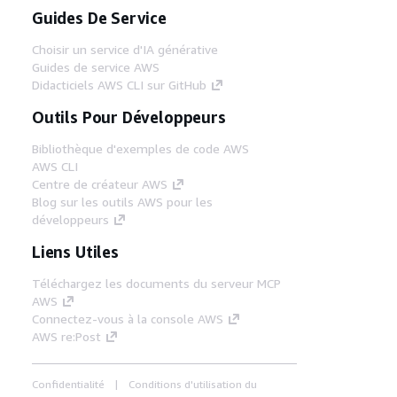
Guides De Service
Choisir un service d'IA générative
Guides de service AWS
Didacticiels AWS CLI sur GitHub
Outils Pour Développeurs
Bibliothèque d'exemples de code AWS
AWS CLI
Centre de créateur AWS
Blog sur les outils AWS pour les
développeurs
Liens Utiles
Téléchargez les documents du serveur MCP
AWS
Connectez-vous à la console AWS
AWS re:Post
Confidentialité
Conditions d'utilisation du