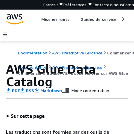
Français
Préférences
Contactez-nous
Comm
Mise en route
Guides de service
Out
Documentation
AWS Prescriptive Guidance
AWS Glue Data
Documentation
AWS Prescriptive Guidance
Commencer à utiliser l'ETL sans serveur sur AWS Glue
Catalog
PDF
RSS
Markdown
Mode concentration
Sur cette page
Les traductions sont fournies par des outils de