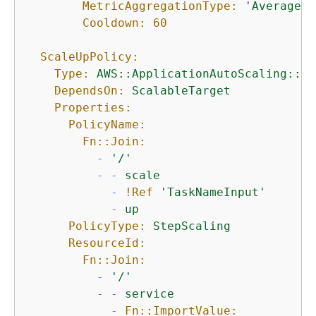
MetricAggregationType:
'Average'
Cooldown:
60
ScaleUpPolicy:
Type:
AWS::ApplicationAutoScaling::Sc
DependsOn:
ScalableTarget
Properties:
PolicyName:
Fn::Join:
-
'/'
-
-
scale
-
!Ref
'TaskNameInput'
-
up
PolicyType:
StepScaling
ResourceId:
Fn::Join:
-
'/'
-
-
service
-
Fn::ImportValue: