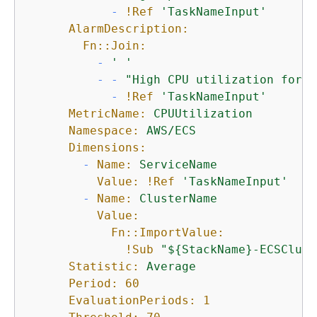
-
!Ref
'TaskNameInput'
AlarmDescription:
Fn::Join:
-
' '
-
-
"High CPU utilization for s
-
!Ref
'TaskNameInput'
MetricName:
CPUUtilization
Namespace:
AWS/ECS
Dimensions:
-
Name:
ServiceName
Value:
!Ref
'TaskNameInput'
-
Name:
ClusterName
Value:
Fn::ImportValue:
!Sub
"$
{
StackName}-ECSClust
Statistic:
Average
Period:
60
EvaluationPeriods:
1