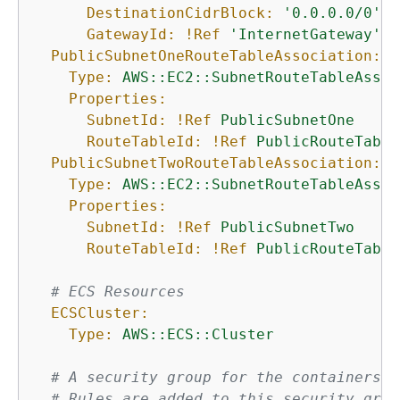
DestinationCidrBlock:
'0.0.0.0/0'
GatewayId:
!Ref
'InternetGateway'
PublicSubnetOneRouteTableAssociation:
Type:
AWS::EC2::SubnetRouteTableAssoc
Properties:
SubnetId:
!Ref
PublicSubnetOne
RouteTableId:
!Ref
PublicRouteTable
PublicSubnetTwoRouteTableAssociation:
Type:
AWS::EC2::SubnetRouteTableAssoc
Properties:
SubnetId:
!Ref
PublicSubnetTwo
RouteTableId:
!Ref
PublicRouteTable
# ECS Resources
ECSCluster:
Type:
AWS::ECS::Cluster
# A security group for the containers w
# Rules are added to this security grou