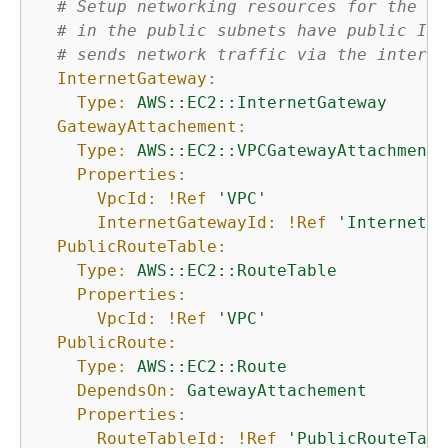
# Setup networking resources for the pu
# in the public subnets have public IP 
# sends network traffic via the interne
InternetGateway:
Type:
AWS::EC2::InternetGateway
GatewayAttachement:
Type:
AWS::EC2::VPCGatewayAttachment
Properties:
VpcId:
!Ref
'VPC'
InternetGatewayId:
!Ref
'InternetGa
PublicRouteTable:
Type:
AWS::EC2::RouteTable
Properties:
VpcId:
!Ref
'VPC'
PublicRoute:
Type:
AWS::EC2::Route
DependsOn:
GatewayAttachement
Properties:
RouteTableId:
!Ref
'PublicRouteTabl