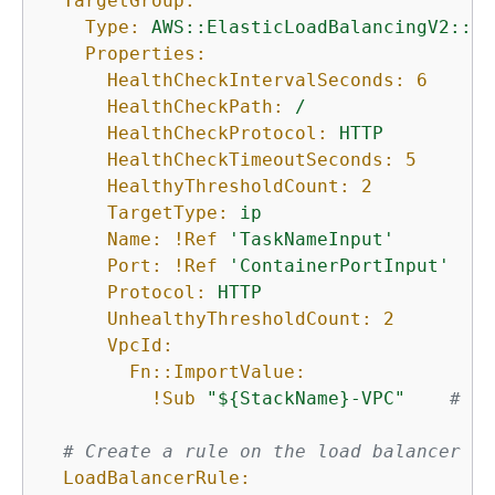
TargetGroup:
Type:
AWS::ElasticLoadBalancingV2::Ta
Properties:
HealthCheckIntervalSeconds:
6
HealthCheckPath:
/
HealthCheckProtocol:
HTTP
HealthCheckTimeoutSeconds:
5
HealthyThresholdCount:
2
TargetType:
ip
Name:
!Ref
'TaskNameInput'
Port:
!Ref
'ContainerPortInput'
Protocol:
HTTP
UnhealthyThresholdCount:
2
VpcId:
Fn::ImportValue:
!Sub
"$
{
StackName}-VPC"
# ou
# Create a rule on the load balancer fo
LoadBalancerRule: