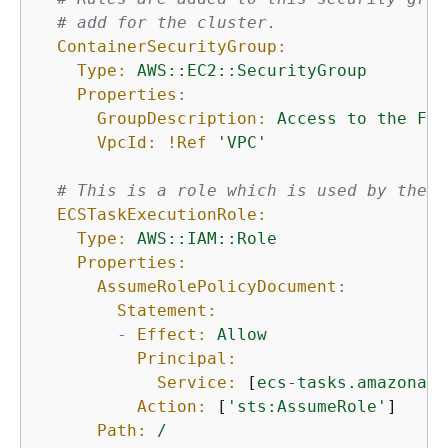
# add for the cluster.
ContainerSecurityGroup:
Type:
AWS::EC2::SecurityGroup
Properties:
GroupDescription:
Access
to
the
Far
VpcId:
!Ref
'VPC'
# This is a role which is used by the E
ECSTaskExecutionRole:
Type:
AWS::IAM::Role
Properties:
AssumeRolePolicyDocument:
Statement:
-
Effect:
Allow
Principal:
Service:
 [
ecs-tasks.amazonaws
Action:
 [
'sts:AssumeRole'
]

Path:
/