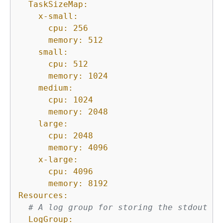
TaskSizeMap:
x-small:
cpu:
256
memory:
512
small:
cpu:
512
memory:
1024
medium:
cpu:
1024
memory:
2048
large:
cpu:
2048
memory:
4096
x-large:
cpu:
4096
memory:
8192
Resources:
# A log group for storing the stdout lo
LogGroup: