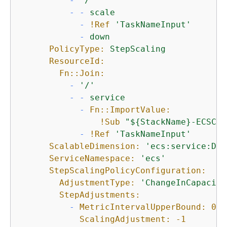
-
'/'
-
-
scale
-
!Ref
'TaskNameInput'
-
down
PolicyType:
StepScaling
ResourceId:
Fn::Join:
-
'/'
-
-
service
-
Fn::ImportValue:
!Sub
"$
{
StackName}-ECSClu
-
!Ref
'TaskNameInput'
ScalableDimension:
'ecs:service:Des
ServiceNamespace:
'ecs'
StepScalingPolicyConfiguration:
AdjustmentType:
'ChangeInCapacity
StepAdjustments:
-
MetricIntervalUpperBound:
0
ScalingAdjustment:
-1