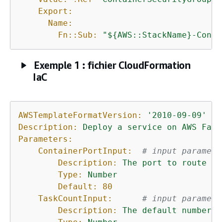
Export:
Name:
Fn::Sub:
"$
{
AWS::StackName}-Conta
Exemple 1 : fichier CloudFormation
IaC
AWSTemplateFormatVersion:
'2010-09-09'
Description:
Deploy
a
service
on
AWS
Farg
Parameters:
ContainerPortInput:
# input paramete
Description:
The
port
to
route
tr
Type:
Number
Default:
80
TaskCountInput:
# input paramete
Description:
The
default
number
o