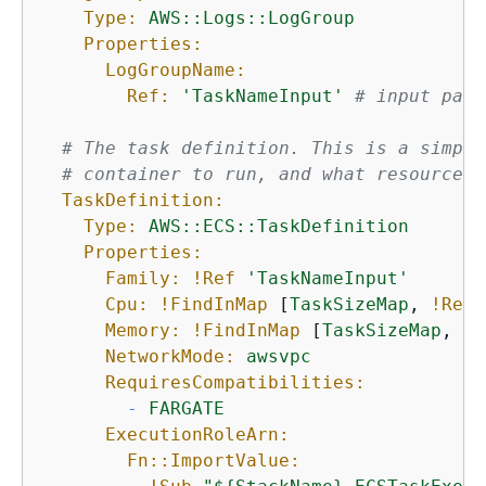
Type:
AWS::Logs::LogGroup
Properties:
LogGroupName:
Ref:
'TaskNameInput'
# input para
# The task definition. This is a simple
# container to run, and what resource r
TaskDefinition:
Type:
AWS::ECS::TaskDefinition
Properties:
Family:
!Ref
'TaskNameInput'
Cpu:
!FindInMap
 [
TaskSizeMap
, 
!Ref
Memory:
!FindInMap
 [
TaskSizeMap
, 
!R
NetworkMode:
awsvpc
RequiresCompatibilities:
-
FARGATE
ExecutionRoleArn:
Fn::ImportValue: