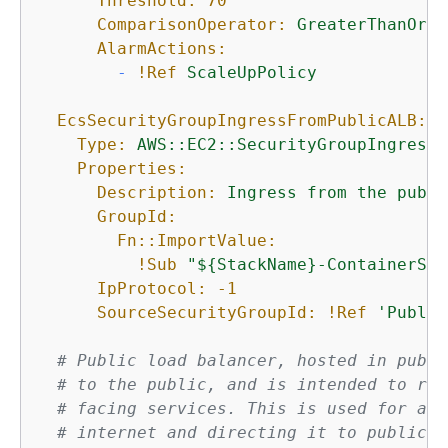
Threshold:
70
ComparisonOperator:
GreaterThanOrEq
AlarmActions:
-
!Ref
ScaleUpPolicy
EcsSecurityGroupIngressFromPublicALB:
Type:
AWS::EC2::SecurityGroupIngress
Properties:
Description:
Ingress
from
the
publi
GroupId:
Fn::ImportValue:
!Sub
"$
{
StackName}-ContainerSec
IpProtocol:
-1
SourceSecurityGroupId:
!Ref
'Public
# Public load balancer, hosted in publi
# to the public, and is intended to rou
# facing services. This is used for acc
# internet and directing it to public f