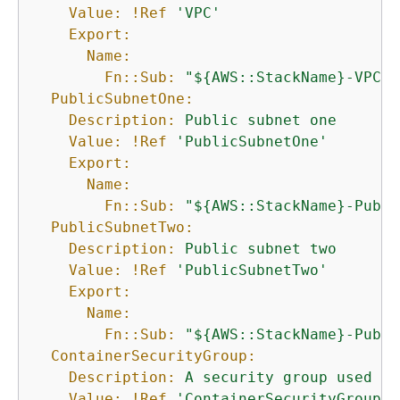
Value:
!Ref
'VPC'
Export:
Name:
Fn::Sub:
"$
{
AWS::StackName}-VPC"
PublicSubnetOne:
Description:
Public
subnet
one
Value:
!Ref
'PublicSubnetOne'
Export:
Name:
Fn::Sub:
"$
{
AWS::StackName}-Publi
PublicSubnetTwo:
Description:
Public
subnet
two
Value:
!Ref
'PublicSubnetTwo'
Export:
Name:
Fn::Sub:
"$
{
AWS::StackName}-Publi
ContainerSecurityGroup:
Description:
A
security
group
used
to
Value:
!Ref
'ContainerSecurityGroup'