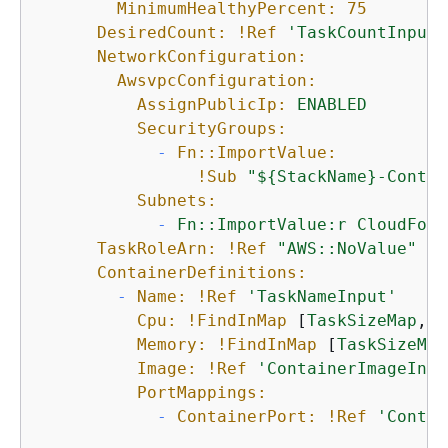
MinimumHealthyPercent:
75
DesiredCount:
!Ref
'TaskCountInput'
NetworkConfiguration:
AwsvpcConfiguration:
AssignPublicIp:
ENABLED
SecurityGroups:
-
Fn::ImportValue:
!Sub
"$
{
StackName}-Contai
Subnets:
-
Fn::ImportValue:r
CloudForm
TaskRoleArn:
!Ref
"AWS::NoValue"
ContainerDefinitions:
-
Name:
!Ref
'TaskNameInput'
Cpu:
!FindInMap
 [
TaskSizeMap
, 
!
Memory:
!FindInMap
 [
TaskSizeMap
Image:
!Ref
'ContainerImageInpu
PortMappings:
-
ContainerPort:
!Ref
'Contai