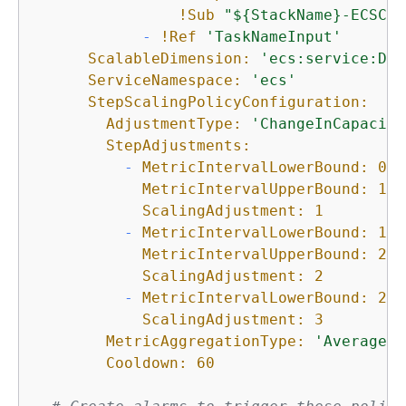
!Sub
"$
{
StackName}-ECSClu
-
!Ref
'TaskNameInput'
ScalableDimension:
'ecs:service:Des
ServiceNamespace:
'ecs'
StepScalingPolicyConfiguration:
AdjustmentType:
'ChangeInCapacity
StepAdjustments:
-
MetricIntervalLowerBound:
0
MetricIntervalUpperBound:
15
ScalingAdjustment:
1
-
MetricIntervalLowerBound:
15
MetricIntervalUpperBound:
25
ScalingAdjustment:
2
-
MetricIntervalLowerBound:
25
ScalingAdjustment:
3
MetricAggregationType:
'Average'
Cooldown:
60