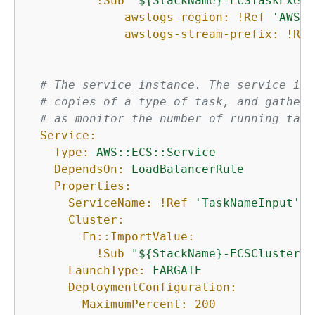
!Sub
"$
{
StackName}-ECSTaskExecu
awslogs-region:
!Ref
'AWS::
awslogs-stream-prefix:
!Ref
# The service_instance. The service is 
# copies of a type of task, and gather 
# as monitor the number of running task
Service:
Type:
AWS::ECS::Service
DependsOn:
LoadBalancerRule
Properties:
ServiceName:
!Ref
'TaskNameInput'
Cluster:
Fn::ImportValue:
!Sub
"$
{
StackName}-ECSCluster"
LaunchType:
FARGATE
DeploymentConfiguration:
MaximumPercent:
200