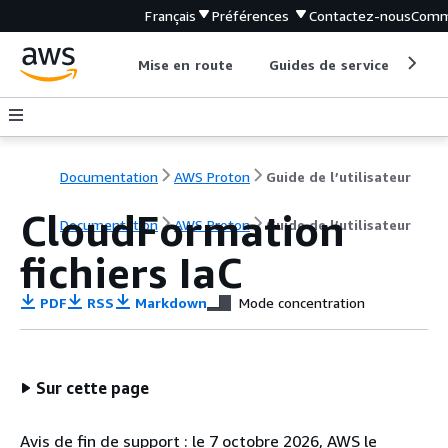
Français
Préférences
Contactez-nous
Comm
Mise en route
Guides de service
Out
Documentation
AWS Proton
Guide de l’utilisateur
CloudFormation
Documentation
AWS Proton
Guide de l’utilisateur
fichiers IaC
PDF
RSS
Markdown
Mode concentration
Sur cette page
Avis de fin de support : le 7 octobre 2026, AWS le