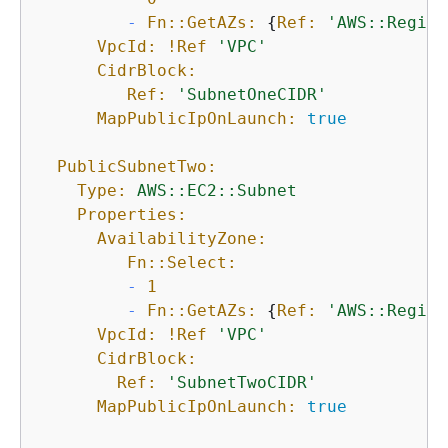
-
Fn::GetAZs:
{
Ref:
'AWS::Region
VpcId:
!Ref
'VPC'
CidrBlock:
Ref:
'SubnetOneCIDR'
MapPublicIpOnLaunch:
true
PublicSubnetTwo:
Type:
AWS::EC2::Subnet
Properties:
AvailabilityZone:
Fn::Select:
-
1
-
Fn::GetAZs:
{
Ref:
'AWS::Region
VpcId:
!Ref
'VPC'
CidrBlock:
Ref:
'SubnetTwoCIDR'
MapPublicIpOnLaunch:
true