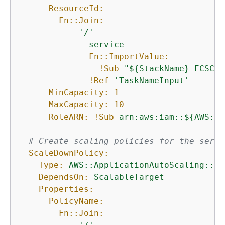
ResourceId:
Fn::Join:
-
'/'
-
-
service
-
Fn::ImportValue:
!Sub
"$
{
StackName}-ECSClu
-
!Ref
'TaskNameInput'
MinCapacity:
1
MaxCapacity:
10
RoleARN:
!Sub
arn:aws:iam::$
{
AWS::A
# Create scaling policies for the servi
ScaleDownPolicy:
Type:
AWS::ApplicationAutoScaling::Sc
DependsOn:
ScalableTarget
Properties:
PolicyName:
Fn::Join: