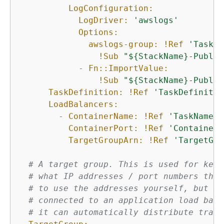
LogConfiguration:
LogDriver:
'awslogs'
Options:
awslogs-group:
!Ref
'TaskNa
!Sub
"$
{
StackName}-Public
-
Fn::ImportValue:
!Sub
"$
{
StackName}-Public
TaskDefinition:
!Ref
'TaskDefinitio
LoadBalancers:
-
ContainerName:
!Ref
'TaskNameIn
ContainerPort:
!Ref
'ContainerP
TargetGroupArn:
!Ref
'TargetGro
# A target group. This is used for keep
# what IP addresses / port numbers they
# to use the addresses yourself, but mo
# connected to an application load bala
# it can automatically distribute traff