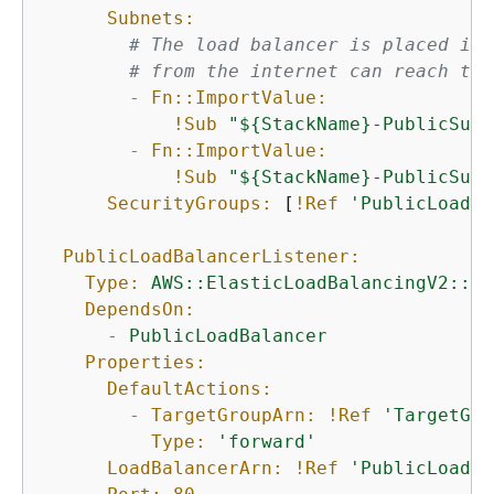
Subnets:
# The load balancer is placed int
# from the internet can reach the
-
Fn::ImportValue:
!Sub
"$
{
StackName}-PublicSubn
-
Fn::ImportValue:
!Sub
"$
{
StackName}-PublicSubn
SecurityGroups:
 [
!Ref
'PublicLoadBa
PublicLoadBalancerListener:
Type:
AWS::ElasticLoadBalancingV2::Li
DependsOn:
-
PublicLoadBalancer
Properties:
DefaultActions:
-
TargetGroupArn:
!Ref
'TargetGro
Type:
'forward'
LoadBalancerArn:
!Ref
'PublicLoadBa