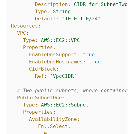
Description:
CIDR
for
SubnetTwo
Type:
String
Default:
"10.0.1.0/24"
Resources:
VPC:
Type:
AWS::EC2::VPC
Properties:
EnableDnsSupport:
true
EnableDnsHostnames:
true
CidrBlock:
Ref:
'VpcCIDR'
# Two public subnets, where containers 
PublicSubnetOne:
Type:
AWS::EC2::Subnet
Properties:
AvailabilityZone:
Fn::Select:
-
0