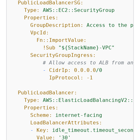
PublicLoadBalancerSG:
Type:
AWS::EC2::SecurityGroup
Properties:
GroupDescription:
Access
to
the
pub
VpcId:
Fn::ImportValue:
!Sub
"$
{
StackName}-VPC"
SecurityGroupIngress:
# Allow access to ALB from anyw
-
CidrIp:
0.0
.0
.0
/0
IpProtocol:
-1
PublicLoadBalancer:
Type:
AWS::ElasticLoadBalancingV2::Lo
Properties:
Scheme:
internet-facing
LoadBalancerAttributes:
-
Key:
idle_timeout.timeout_seconds
Value:
'30'