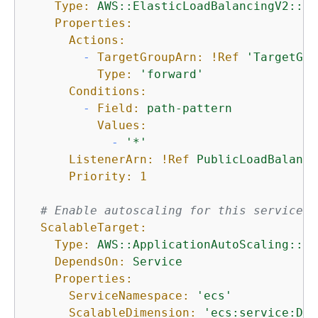
Type:
AWS::ElasticLoadBalancingV2::Li
Properties:
Actions:
-
TargetGroupArn:
!Ref
'TargetGro
Type:
'forward'
Conditions:
-
Field:
path-pattern
Values:
-
'*'
ListenerArn:
!Ref
PublicLoadBalance
Priority:
1
# Enable autoscaling for this service
ScalableTarget:
Type:
AWS::ApplicationAutoScaling::Sc
DependsOn:
Service
Properties:
ServiceNamespace:
'ecs'
ScalableDimension:
'ecs:service:Des