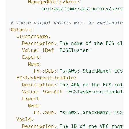
ManagedPolicyArns:
-
'arn:aws:iam::aws:policy/servic
# These output values will be available t
Outputs:
ClusterName:
Description:
The
name
of
the
ECS
clus
Value:
!Ref
'ECSCluster'
Export:
Name:
Fn::Sub:
"$
{
AWS::StackName}-ECSCl
ECSTaskExecutionRole:
Description:
The
ARN
of
the
ECS
role
Value:
!GetAtt
'ECSTaskExecutionRole.
Export:
Name:
Fn::Sub:
"$
{
AWS::StackName}-ECSTa
VpcId:
Description:
The
ID
of
the
VPC
that
t