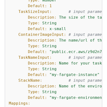
Type:
Number
Default:
1
TaskSizeInput:
# input paramete
Description:
The
size
of
the
task
Type:
String
Default:
x-small
ContainerImageInput:
# input paramete
Description:
The
name/url
of
the
Type:
String
Default:
"public.ecr.aws/z9d2n7e1
TaskNameInput:
# input paramete
Description:
Name
for
your
task
Type:
String
Default:
"my-fargate-instance"
StackName:
# input paramete
Description:
Name
of
the
environm
Type:
String
Default:
"my-fargate-environment"
Mappings: