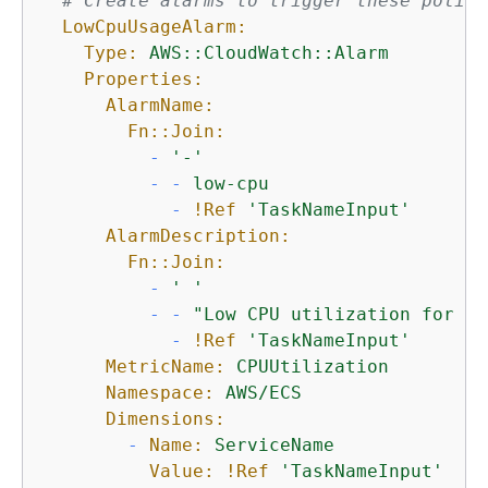
# Create alarms to trigger these polici
LowCpuUsageAlarm:
Type:
AWS::CloudWatch::Alarm
Properties:
AlarmName:
Fn::Join:
-
'-'
-
-
low-cpu
-
!Ref
'TaskNameInput'
AlarmDescription:
Fn::Join:
-
' '
-
-
"Low CPU utilization for se
-
!Ref
'TaskNameInput'
MetricName:
CPUUtilization
Namespace:
AWS/ECS
Dimensions:
-
Name:
ServiceName
Value:
!Ref
'TaskNameInput'