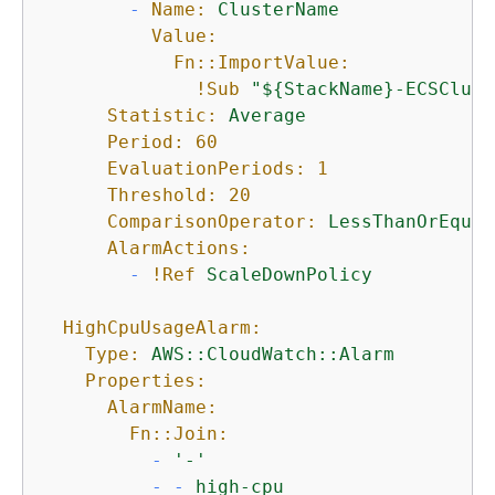
-
Name:
ClusterName
Value:
Fn::ImportValue:
!Sub
"$
{
StackName}-ECSClust
Statistic:
Average
Period:
60
EvaluationPeriods:
1
Threshold:
20
ComparisonOperator:
LessThanOrEqual
AlarmActions:
-
!Ref
ScaleDownPolicy
HighCpuUsageAlarm:
Type:
AWS::CloudWatch::Alarm
Properties:
AlarmName:
Fn::Join:
-
'-'
-
-
high-cpu