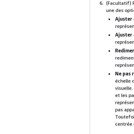
(Facultatif)
une des opti
Ajuster 
représen
Ajuster 
représen
Redimen
redimens
représen
Ne pas 
échelle 
visuelle
et les p
représen
pas appa
Toutefoi
centrée 