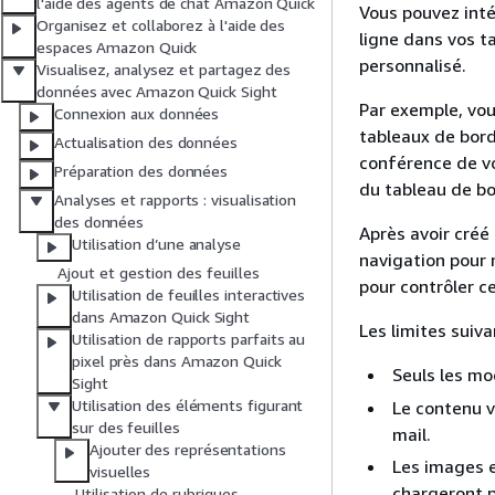
l'aide des agents de chat Amazon Quick
Vous pouvez inté
Organisez et collaborez à l'aide des
ligne dans vos t
espaces Amazon Quick
personnalisé.
Visualisez, analysez et partagez des
données avec Amazon Quick Sight
Par exemple, vou
Connexion aux données
tableaux de bord
Actualisation des données
conférence de vo
Préparation des données
du tableau de bor
Analyses et rapports : visualisation
des données
Après avoir créé 
Utilisation d’une analyse
navigation pour 
Ajout et gestion des feuilles
pour contrôler ce
Utilisation de feuilles interactives
dans Amazon Quick Sight
Les limites suiv
Utilisation de rapports parfaits au
pixel près dans Amazon Quick
Seuls les m
Sight
Utilisation des éléments figurant
Le contenu v
sur des feuilles
mail.
Ajouter des représentations
Les images e
visuelles
chargeront p
Utilisation de rubriques