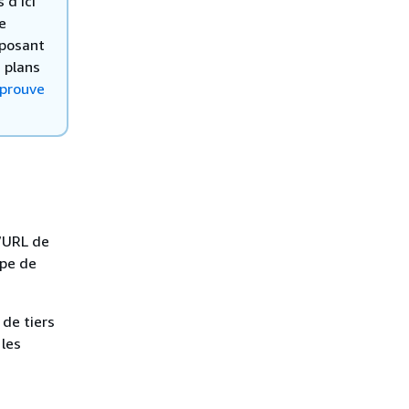
 d’ici
e
eposant
 plans
prouve
l’URL de
ype de
de tiers
 les