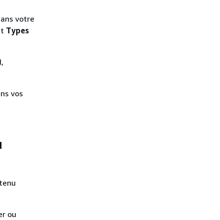
dans votre
et
Types
,
ans vos
u
ntenu
er ou