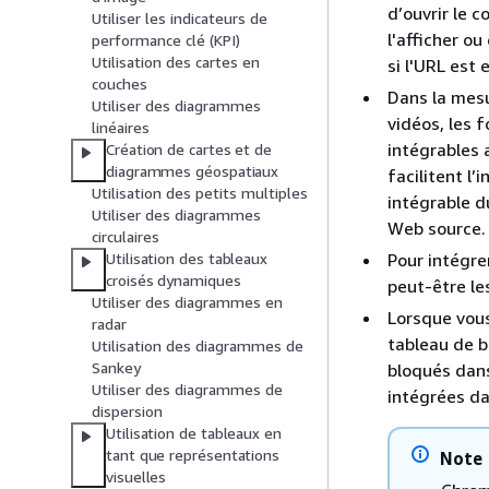
d’ouvrir le 
Utiliser les indicateurs de
l'afficher o
performance clé (KPI)
Utilisation des cartes en
si l'URL est 
couches
Dans la mesu
Utiliser des diagrammes
vidéos, les f
linéaires
intégrables 
Création de cartes et de
diagrammes géospatiaux
facilitent l
Utilisation des petits multiples
intégrable d
Utiliser des diagrammes
Web source.
circulaires
Pour intégre
Utilisation des tableaux
croisés dynamiques
peut-être le
Utiliser des diagrammes en
Lorsque vous
radar
tableau de bo
Utilisation des diagrammes de
Sankey
bloqués dans
Utiliser des diagrammes de
intégrées da
dispersion
Utilisation de tableaux en
tant que représentations
Note
visuelles