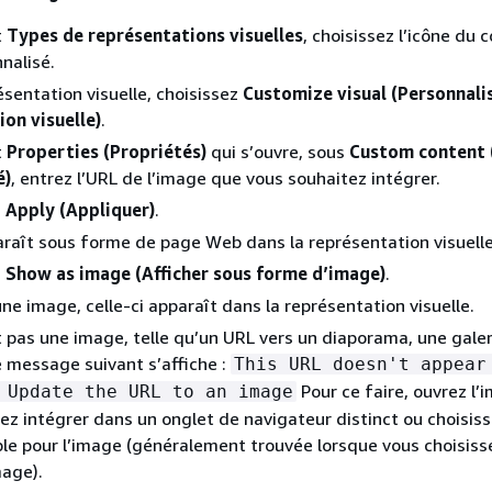
t
Types de représentations visuelles
, choisissez l’icône du 
nalisé.
ésentation visuelle, choisissez
Customize visual (Personnalis
on visuelle)
.
t
Properties (Propriétés)
qui s’ouvre, sous
Custom content 
é)
, entrez l’URL de l’image que vous souhaitez intégrer.
z
Apply (Appliquer)
.
raît sous forme de page Web dans la représentation visuelle
z
Show as image (Afficher sous forme d’image)
.
une image, celle-ci apparaît dans la représentation visuelle.
st pas une image, telle qu’un URL vers un diaporama, une gale
 message suivant s’affiche :
This URL doesn't appear
Pour ce faire, ouvrez l
 Update the URL to an image
ez intégrer dans un onglet de navigateur distinct ou choisis
le pour l’image (généralement trouvée lorsque vous choisiss
mage).