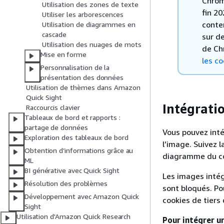
Chrom
Utilisation des zones de texte
fin 20
Utiliser les arborescences
conte
Utilisation de diagrammes en
cascade
sur d
Utilisation des nuages de mots
de Chr
Mise en forme
les co
Personnalisation de la
présentation des données
Utilisation de thèmes dans Amazon
Quick Sight
Intégrati
Raccourcis clavier
Tableaux de bord et rapports :
partage de données
Vous pouvez inté
Exploration des tableaux de bord
l’image. Suivez 
Obtention d’informations grâce au
diagramme du co
ML
BI générative avec Quick Sight
Les images intég
Résolution des problèmes
sont bloqués. Po
Développement avec Amazon Quick
cookies de tiers
Sight
Utilisation d'Amazon Quick Research
Pour intégrer u