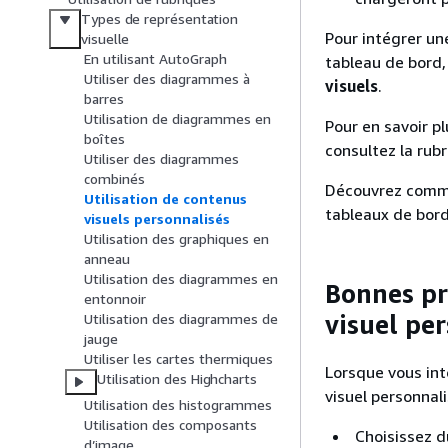
Types de représentation
Pour intégrer un
visuelle
En utilisant AutoGraph
tableau de bord,
Utiliser des diagrammes à
visuels
.
barres
Utilisation de diagrammes en
Pour en savoir pl
boîtes
consultez la rub
Utiliser des diagrammes
combinés
Découvrez comme
Utilisation de contenus
tableaux de bord
visuels personnalisés
Utilisation des graphiques en
anneau
Utilisation des diagrammes en
Bonnes pr
entonnoir
visuel pe
Utilisation des diagrammes de
jauge
Utiliser les cartes thermiques
Lorsque vous in
Utilisation des Highcharts
visuel personnal
Utilisation des histogrammes
Utilisation des composants
Choisissez d
d’image