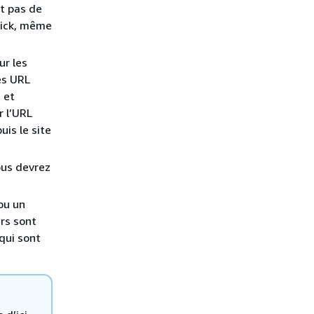
t pas de
Quick, même
ur les
Les URL
 et
r l’URL
is le site
ous devrez
ou un
ers sont
qui sont