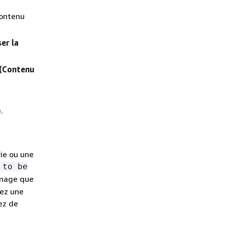
contenu
er la
(Contenu
.
rie ou une
 to be
’image que
sez une
ez de