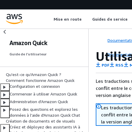
Mise en route
Guides de service
Documentati
Amazon Quick
Utilis
Documentati
Guide de l’utilisateur
PDF
RSS
M
Qu'est-ce qu'Amazon Quick ?
Comment fonctionne Amazon Quick
Les traductions 
Configuration et connexion
conflit entre le 
Commencer à utiliser Amazon Quick
version anglaise
Administration d'Amazon Quick
Les traduction
Posez des questions et explorez les
conflit entre 
données à l'aide d'Amazon Quick Chat
Création de documents et de visuels
la version ang
Créez et déployez des assistants IA à