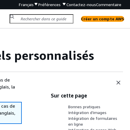
Français
Préférences
Contactez-nous
Commentaire
Créer un compte AWS
els personnalisés
as de
lais, la
Sur cette page
 cas de
Bonnes pratiques
anglais,
Intégration d’images
Intégration de formulaires
en ligne
Intégration de pages Web