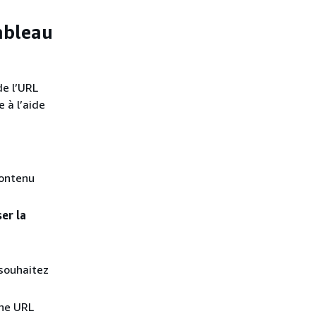
ableau
de l’URL
 à l’aide
contenu
er la
 souhaitez
une URL