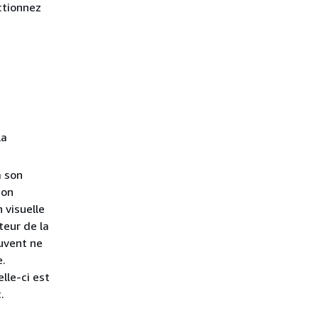
ectionnez
la
à son
ion
 visuelle
teur de la
euvent ne
e.
lle-ci est
.