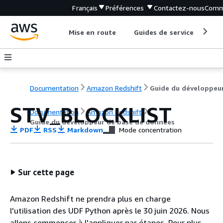
Français
Préférences
Contactez-nous
Comm
Mise en route
Guides de service
Out
Documentation
Amazon Redshift
STV_BLOCKLIST
Documentation
Amazon Redshift
Guide du développeur de base de données
PDF
RSS
Markdown
Mode concentration
Sur cette page
Amazon Redshift ne prendra plus en charge
l'utilisation des UDF Python après le 30 juin 2026. Nous
allons commencer à l'appliquer par étapes. Pour plus