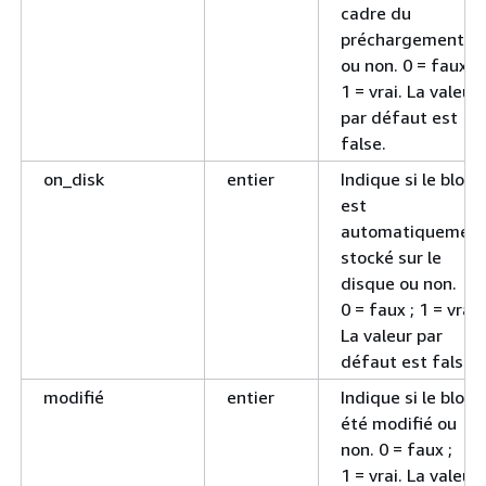
cadre du
préchargement
ou non. 0 = faux ;
1 = vrai. La valeur
par défaut est
false.
on_disk
entier
Indique si le bloc
est
automatiquemen
stocké sur le
disque ou non.
0 = faux ; 1 = vrai.
La valeur par
défaut est false.
modifié
entier
Indique si le bloc 
été modifié ou
non. 0 = faux ;
1 = vrai. La valeur