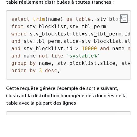
table réellement distribuées à toutes tranches :
select
trim
(name) 
as
table
from
where
 stv_blocklist.tbl
=
and
 stv_tbl_perm.slice
=
and
 stv_blocklist.id 
>
10000
and
 name 
not
and
 name 
not
like
'systable%'
group
by
order
by
3
desc
;
Cette requête génère l’exemple de sortie suivant,
illustrant la distribution homogène des données de la
table avec la plupart des lignes :
table
|
 slice 
|
rows
----------+-------+-------