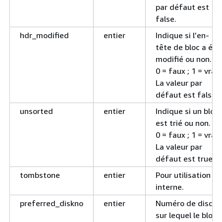
par défaut est
false.
hdr_modified
entier
Indique si l’en-
tête de bloc a été
modifié ou non.
0 = faux ; 1 = vrai.
La valeur par
défaut est false.
unsorted
entier
Indique si un bloc
est trié ou non.
0 = faux ; 1 = vrai.
La valeur par
défaut est true.
tombstone
entier
Pour utilisation
interne.
preferred_diskno
entier
Numéro de disqu
sur lequel le bloc