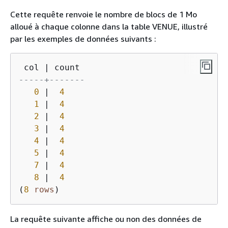
Cette requête renvoie le nombre de blocs de 1 Mo
alloué à chaque colonne dans la table VENUE, illustré
par les exemples de données suivants :
 col 
|
-----+-------
0
|
4
1
|
4
2
|
4
3
|
4
4
|
4
5
|
4
7
|
4
8
|
4
(
8
rows
La requête suivante affiche ou non des données de