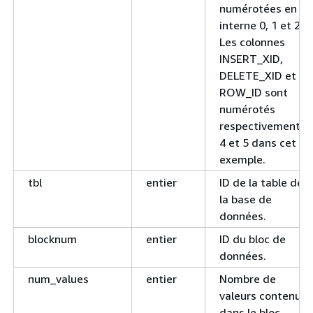
numérotées en
interne 0, 1 et 2.
Les colonnes
INSERT_XID,
DELETE_XID et
ROW_ID sont
numérotés
respectivement 3,
4 et 5 dans cet
exemple.
tbl
entier
ID de la table de
la base de
données.
blocknum
entier
ID du bloc de
données.
num_values
entier
Nombre de
valeurs contenues
dans le bloc.