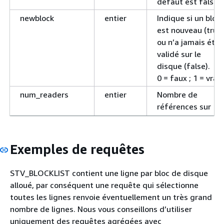
défaut est false.
newblock
entier
Indique si un bloc
est nouveau (true
ou n’a jamais été
validé sur le
disque (false).
0 = faux ; 1 = vrai.
num_readers
entier
Nombre de
références sur
chaque bloc.
flags
entier
Indicateurs
Exemples de requêtes
internes
d’Amazon
Redshift pour
STV_BLOCKLIST contient une ligne par bloc de disque
l’en-tête du bloc.
alloué, par conséquent une requête qui sélectionne
toutes les lignes renvoie éventuellement un très grand
nombre de lignes. Nous vous conseillons d’utiliser
uniquement des requêtes agrégées avec