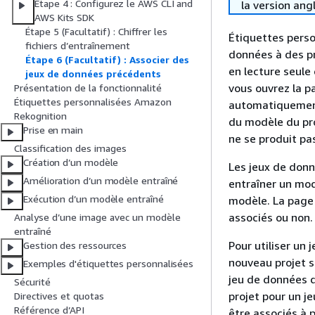
Étape 4 : Configurez le AWS CLI and
la version ang
AWS Kits SDK
Étape 5 (Facultatif) : Chiffrer les
Étiquettes perso
fichiers d’entraînement
données à des p
Étape 6 (Facultatif) : Associer des
en lecture seule 
jeux de données précédents
vous ouvrez la pa
Présentation de la fonctionnalité
Étiquettes personnalisées Amazon
automatiquement 
Rekognition
du modèle du pro
Prise en main
ne se produit pas
Classification des images
Création d’un modèle
Les jeux de donn
Amélioration d’un modèle entraîné
entraîner un mod
Exécution d’un modèle entraîné
modèle. La page
associés ou non.
Analyse d’une image avec un modèle
entraîné
Pour utiliser un
Gestion des ressources
nouveau projet s
Exemples d'étiquettes personnalisées
jeu de données 
Sécurité
projet pour un j
Directives et quotas
Référence d’API
être associés à p