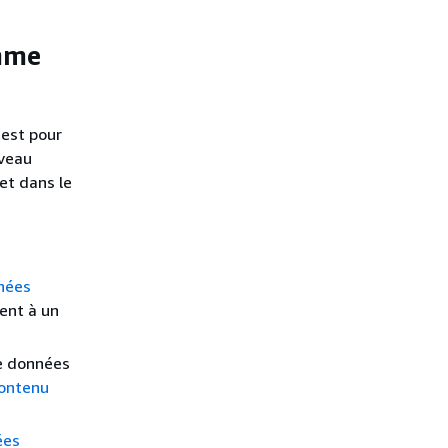
omme
test pour
uveau
et dans le
nnées
ent à un
de données
contenu
ées