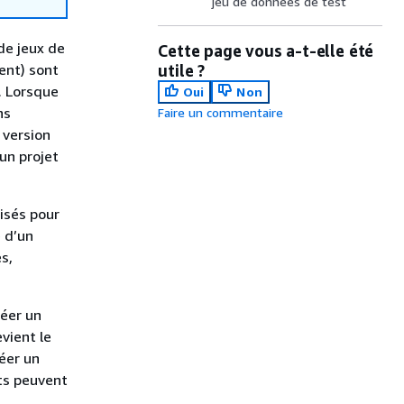
jeu de données de test
de jeux de
Cette page vous a-t-elle été
ent) sont
utile ?
s. Lorsque
Oui
Non
ns
Faire un commentaire
 version
un projet
isés pour
 d’un
s,
réer un
vient le
éer un
ts peuvent