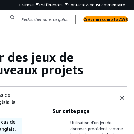
Français
Préférences
Contactez-nous
Commentaire
Créer un compte AWS
r des jeux de
uveaux projets
as de
lais, la
Sur cette page
 cas de
Utilisation d’un jeu de
anglais,
données précédent comme