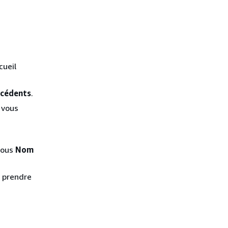
cueil
écédents
.
 vous
sous
Nom
t prendre