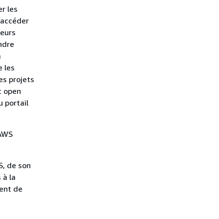
er les
à accéder
teurs
indre
a
e les
es projets
t open
u portail
 AWS
S, de son
 à la
ment de