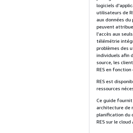
logiciels d'applic
utilisateurs de 
aux données du p
peuvent attribuer
l'accès aux seuls
télémétrie intégr
problèmes des ut
individuels afin
source, les clien
RES en fonction 
RES est disponib
ressources néces
Ce guide fourni
architecture de 
planification du
RES sur le clou