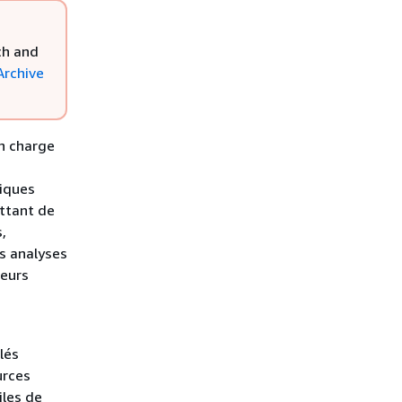
ch and
Archive
en charge
tiques
ettant de
,
s analyses
leurs
lés
urces
iles de