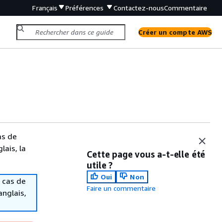
Français
Préférences
Contactez-nous
Commentaire
Créer un compte AWS
as de
lais, la
Cette page vous a-t-elle été
utile ?
Oui
Non
 cas de
Faire un commentaire
anglais,