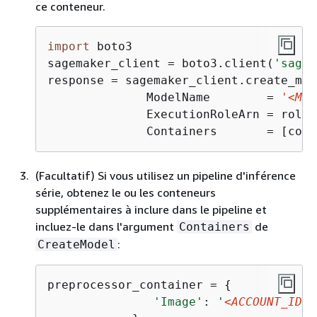
ce conteneur.
import
 boto3

sagemaker_client = boto3.client(
'sagem
response = sagemaker_client.create_mode
              ModelName        = 
'<MOD
              ExecutionRoleArn = role,

              Containers       = [cont
(Facultatif) Si vous utilisez un pipeline d'inférence
série, obtenez le ou les conteneurs
supplémentaires à inclure dans le pipeline et
incluez-le dans l'argument
de
Containers
:
CreateModel
preprocessor_container = 
{
'Image'
: 
'
<ACCOUNT_ID>
.