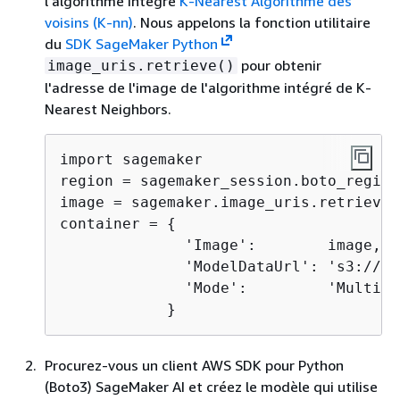
l'algorithme intégré
K-Nearest Algorithme des
voisins (K-nn)
. Nous appelons la fonction utilitaire
du
SDK SageMaker Python
pour obtenir
image_uris.retrieve()
l'adresse de l'image de l'algorithme intégré de K-
Nearest Neighbors.
import sagemaker

region = sagemaker_session.boto_region
image = sagemaker.image_uris.retrieve(
container = 
{
              'Image':        image,

              'ModelDataUrl': 's3://
<B
              'Mode':         'MultiMod
            }
Procurez-vous un client AWS SDK pour Python
(Boto3) SageMaker AI et créez le modèle qui utilise