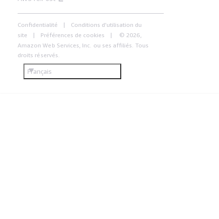
Confidentialité
Conditions d'utilisation du
site
Préférences de cookies
© 2026,
Amazon Web Services, Inc. ou ses affiliés. Tous
droits réservés.
Français