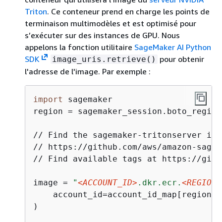
Triton
. Ce conteneur prend en charge les points de
terminaison multimodèles et est optimisé pour
s’exécuter sur des instances de GPU. Nous
appelons la fonction utilitaire
SageMaker AI Python
SDK
pour obtenir
image_uris.retrieve()
l'adresse de l'image. Par exemple :
import
 sagemaker

region = sagemaker_session.boto_region
// Find the sagemaker-tritonserver ima
// https://github.com/aws/amazon-sagem
// Find available tags at https://gith
image = 
"
<ACCOUNT_ID>
.dkr.ecr.
<REGION_
    account_id=account_id_map[region],
)
