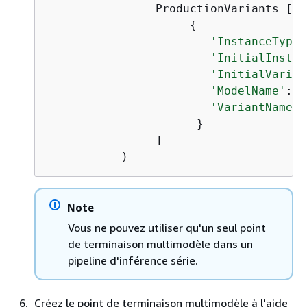
                ProductionVariants=[

{
'InstanceType'
'InitialInstan
'InitialVarian
'ModelName'
:  
'VariantName'
:
                      }

                ]

           )
Note
Vous ne pouvez utiliser qu'un seul point
de terminaison multimodèle dans un
pipeline d'inférence série.
Créez le point de terminaison multimodèle à l'aide