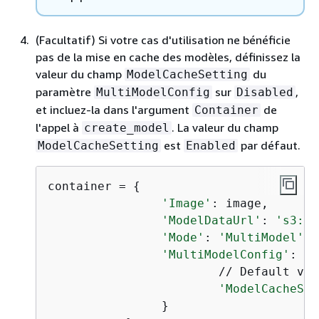
(Facultatif) Si votre cas d'utilisation ne bénéficie
pas de la mise en cache des modèles, définissez la
valeur du champ
du
ModelCacheSetting
paramètre
sur
,
MultiModelConfig
Disabled
et incluez-la dans l'argument
de
Container
l'appel à
. La valeur du champ
create_model
est
par défaut.
ModelCacheSetting
Enabled
container = 
{
'Image'
: image, 

'ModelDataUrl'
: 
's3://
'Mode'
: 
'MultiModel'
'MultiModelConfig'
: 
{
                        // Default val
'ModelCacheSet
                }
