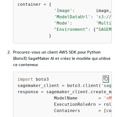
container = 
{
'Image'
:        image,

'ModelDataUrl'
: 
's3://
<B
'Mode'
:         
'MultiMo
"Environment"
: 
{
"SAGEMAK
Procurez-vous un client AWS SDK pour Python
(Boto3) SageMaker AI et créez le modèle qui utilise
ce conteneur.
import
 boto3

sagemaker_client = boto3.client(
'sagem
response = sagemaker_client.create_mode
              ModelName        = 
'<MOD
              ExecutionRoleArn = role,

              Containers       = [cont