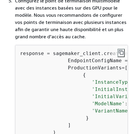
Configurez le point de terminaison multimodèle
avec des instances basées sur des GPU pour le
modèle. Nous vous recommandons de configurer
vos points de terminaison avec plusieurs instances
afin de garantir une haute disponibilité et un plus
grand nombre d'accès au cache.
response = sagemaker_client.create_end
                EndpointConfigName = 
'
                ProductionVariants=[

{
'InstanceType'
'InitialInstan
'InitialVarian
'ModelName'
:  
'VariantName'
:
                      }

                ]

           )