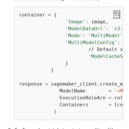
container = 
{
'Image'
: image, 

'ModelDataUrl'
: 
's3://
'Mode'
: 
'MultiModel'
'MultiModelConfig'
: 
{
                        // Default val
'ModelCacheSet
                }

           }

response = sagemaker_client.create_mode
              ModelName        = 
'<MOD
              ExecutionRoleArn = role,

              Containers       = [cont
            )