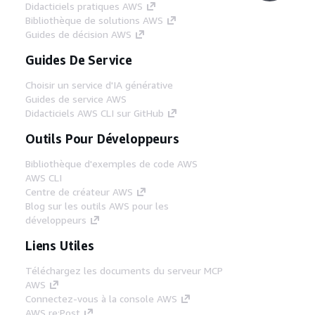
Didacticiels pratiques AWS
Bibliothèque de solutions AWS
Guides de décision AWS
Guides De Service
Choisir un service d'IA générative
Guides de service AWS
Didacticiels AWS CLI sur GitHub
Outils Pour Développeurs
Bibliothèque d'exemples de code AWS
AWS CLI
Centre de créateur AWS
Blog sur les outils AWS pour les
développeurs
Liens Utiles
Téléchargez les documents du serveur MCP
AWS
Connectez-vous à la console AWS
AWS re:Post