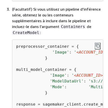
(Facultatif) Si vous utilisez un pipeline d'inférence
série, obtenez le ou les conteneurs
supplémentaires à inclure dans le pipeline et
incluez-le dans l'argument
de
Containers
:
CreateModel
preprocessor_container = 
{
'Image'
: 
'
<ACCOUNT_ID>
.
            }

multi_model_container = 
{
'Image'
: 
'
<ACCOUNT_ID>
.d
'ModelDataUrl'
: 
's3://
<B
'Mode'
:         
'MultiMo
            }

response = sagemaker_client.create_mode