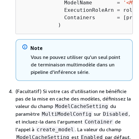
              ModelName        = 
'<MOD
              ExecutionRoleArn = role,

              Containers       = [prep
            )
Note
Vous ne pouvez utiliser qu'un seul point
de terminaison multimodèle dans un
pipeline d'inférence série.
(Facultatif) Si votre cas d'utilisation ne bénéficie
pas de la mise en cache des modèles, définissez la
valeur du champ
du
ModelCacheSetting
paramètre
sur
,
MultiModelConfig
Disabled
et incluez-la dans l'argument
de
Container
l'appel à
. La valeur du champ
create_model
est
par défaut.
ModelCacheSetting
Enabled