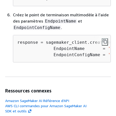
Créez le point de terminaison multimodèle à l'aide
des paramètres
et
EndpointName
.
EndpointConfigName
response = sagemaker_client.create_end
              EndpointName       = 
'<E
              EndpointConfigName = 
'<E
Ressources connexes
Amazon SageMaker AI Référence d'API
AWS CLI commandes pour Amazon SageMaker AI
SDK et outils