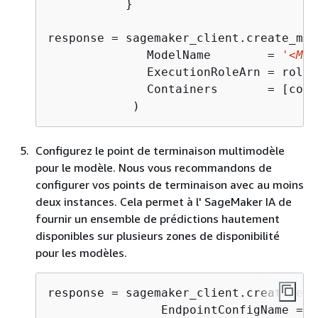
           }

response = sagemaker_client.create_mode
              ModelName        = 
'<MOD
              ExecutionRoleArn = role,

              Containers       = [cont
            )
Configurez le point de terminaison multimodèle
pour le modèle. Nous vous recommandons de
configurer vos points de terminaison avec au moins
deux instances. Cela permet à l' SageMaker IA de
fournir un ensemble de prédictions hautement
disponibles sur plusieurs zones de disponibilité
pour les modèles.
response = sagemaker_client.create_end
                EndpointConfigName = 
'