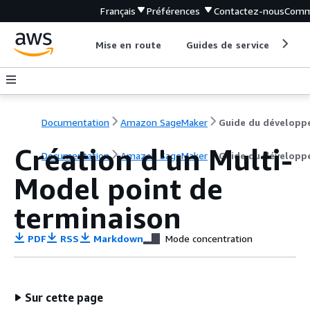
Français
Préférences
Contactez-nous
Comm
Mise en route
Guides de service
Out
Documentation
Amazon SageMaker
Guide du développ
Création d'un Multi-
Documentation
Amazon SageMaker
Guide du développ
Model point de
terminaison
PDF
RSS
Markdown
Mode concentration
Sur cette page