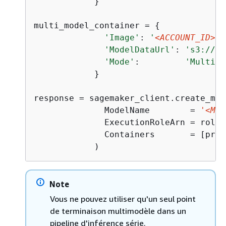
            }

multi_model_container = 
{
'Image'
: 
'
<ACCOUNT_ID>
.d
'ModelDataUrl'
: 
's3://
<B
'Mode'
:         
'MultiMo
            }

response = sagemaker_client.create_mode
              ModelName        = 
'<MOD
              ExecutionRoleArn = role,

              Containers       = [prep
            )
Note
Vous ne pouvez utiliser qu'un seul point
de terminaison multimodèle dans un
pipeline d'inférence série.