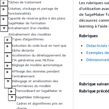
Tâches de traitement
Les rubriques su
d'utilisation ava
Création, stockage et partage de
fonctionnalités
de SageMaker for
Capacité de réserve grâce à des plans
découvrez comme
SageMaker de formation
learning à l'aid
Entraînement d’un modèle
Entraînement des modèles
Rubriques
Types d’algorithmes
Didacticiels
Exécution du code local en tant que
tâche distante
Exemples de
Accélération du développement de
Démonstrati
l’IA générative avec MLflow
Réglage de modèle automatique
Affinage des données pendant
l’entraînement
Débogage et amélioration des
Rubrique suivant
performances du modèle
Rubrique précéd
TensorBoard en SageMaker IA
SageMaker Débogueur
Cadres et algorithmes pris en
charge