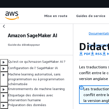
Mise en route
Guides de service
Documentati
Amazon SageMaker AI
Didac
Documentati
Guide du développeur
PDF
RSS
M
Qu'est-ce qu'Amazon SageMaker AI ?
Les traductions 
Configuration de l' SageMaker IA
conflit entre le 
Machine learning automatisé, sans
version anglaise
programmation ou à programmation
schématisée
Les traduction
Environnements de machine learning
conflit entre 
Étiquetage des données avec
intervention humaine
la version ang
Préparation des données