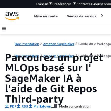
Français
Préférences
Contactez-nous
Comm
Mise en route
Guides de service
Out
Documentation
Amazon SageMaker
Guide du développ
Parcourez un projet
Documentation
Amazon SageMaker
Guide du développ
MLOps basé sur l'
SageMaker IA à
l'aide de Git Repos
Third-party
PDF
RSS
Markdown
Mode concentration