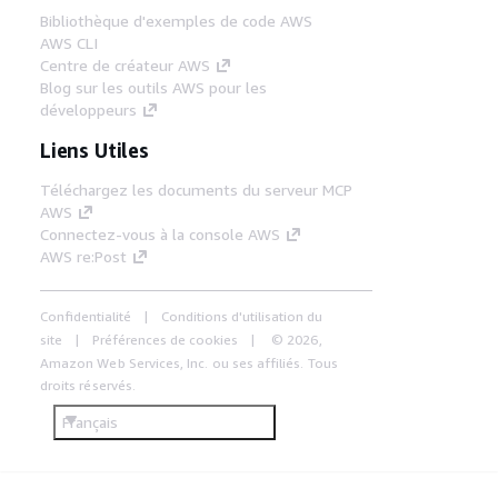
Bibliothèque d'exemples de code AWS
AWS CLI
Centre de créateur AWS
Blog sur les outils AWS pour les
développeurs
Liens Utiles
Téléchargez les documents du serveur MCP
AWS
Connectez-vous à la console AWS
AWS re:Post
Confidentialité
Conditions d'utilisation du
site
Préférences de cookies
© 2026,
Amazon Web Services, Inc. ou ses affiliés. Tous
droits réservés.
Français