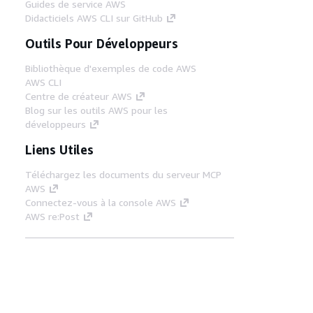
Guides de service AWS
Didacticiels AWS CLI sur GitHub
Outils Pour Développeurs
Bibliothèque d'exemples de code AWS
AWS CLI
Centre de créateur AWS
Blog sur les outils AWS pour les
développeurs
Liens Utiles
Téléchargez les documents du serveur MCP
AWS
Connectez-vous à la console AWS
AWS re:Post
Confidentialité
Conditions d'utilisation du
site
Préférences de cookies
© 2026,
Amazon Web Services, Inc. ou ses affiliés. Tous
droits réservés.