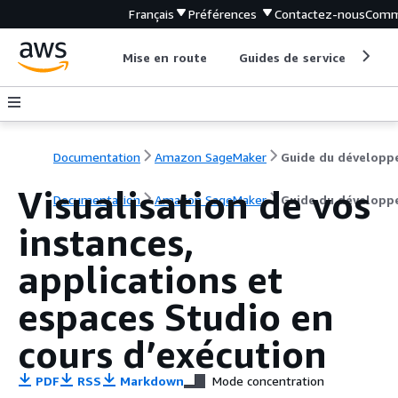
Français
Préférences
Contactez-nous
Comm
Mise en route
Guides de service
Out
Documentation
Amazon SageMaker
Guide du développ
Visualisation de vos
Documentation
Amazon SageMaker
Guide du développ
instances,
applications et
espaces Studio en
cours d’exécution
PDF
RSS
Markdown
Mode concentration