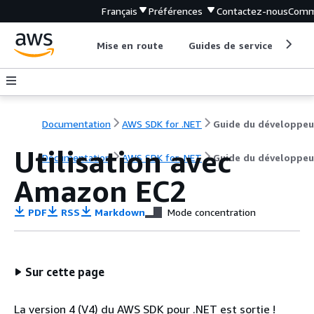
Français
Préférences
Contactez-nous
Comm
Mise en route
Guides de service
Out
Documentation
AWS SDK for .NET
Guide du développeu
Utilisation avec
Documentation
AWS SDK for .NET
Guide du développeu
Amazon EC2
PDF
RSS
Markdown
Mode concentration
Sur cette page
La version 4 (V4) du AWS SDK pour .NET est sortie !