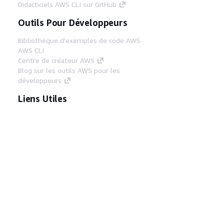
Didacticiels AWS CLI sur GitHub
Outils Pour Développeurs
Bibliothèque d'exemples de code AWS
AWS CLI
Centre de créateur AWS
Blog sur les outils AWS pour les
développeurs
Liens Utiles
Téléchargez les documents du serveur MCP
AWS
Connectez-vous à la console AWS
AWS re:Post
Confidentialité
Conditions d'utilisation du
site
Préférences de cookies
© 2026,
Amazon Web Services, Inc. ou ses affiliés. Tous
droits réservés.
Français