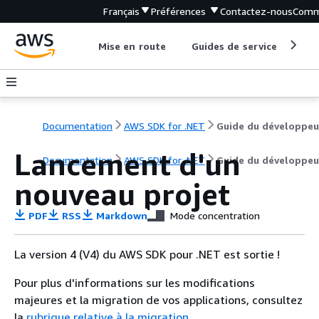
Français
Préférences
Contactez-nous
Comm
Mise en route
Guides de service
Out
Documentation
AWS SDK for .NET
Guide du développeu
Lancement d'un
Documentation
AWS SDK for .NET
Guide du développeu
nouveau projet
PDF
RSS
Markdown
Mode concentration
La version 4 (V4) du AWS SDK pour .NET est sortie !
Pour plus d'informations sur les modifications
majeures et la migration de vos applications, consultez
la
rubrique relative à la migration
.