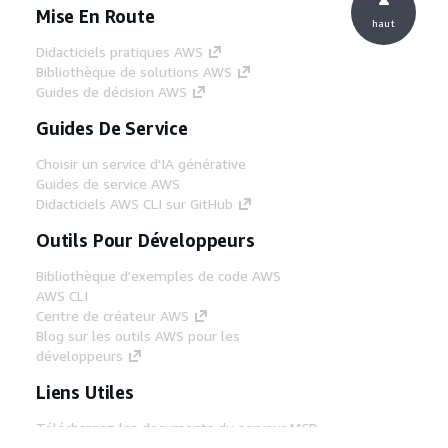
Mise En Route
haut
Didacticiels pratiques AWS
Bibliothèque de solutions AWS
Guides de décision AWS
Guides De Service
Choisir un service d'IA générative
Guides de service AWS
Didacticiels AWS CLI sur GitHub
Outils Pour Développeurs
Bibliothèque d'exemples de code AWS
AWS CLI
Centre de créateur AWS
Blog sur les outils AWS pour les
développeurs
Liens Utiles
Téléchargez les documents du serveur MCP
AWS