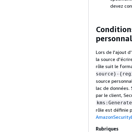
devez conv
Condition
personnal
Lors de l'ajout 
la source d'écri
rôle suit le form
source}-
{
reg
source personnali
lac de données. 
par le client, S
kms:Generate
rôle est définie
AmazonSecurity
Rubriques