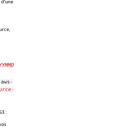
t d'une
urce,
YYMMD
aws-
urce-
S3 :
vos