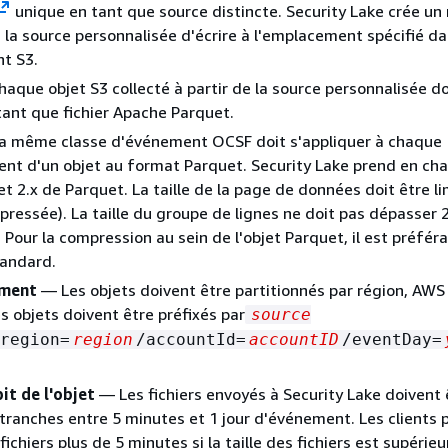
unique en tant que source distincte. Security Lake crée un 
 la source personnalisée d'écrire à l'emplacement spécifié da
t S3.
aque objet S3 collecté à partir de la source personnalisée do
ant que fichier Apache Parquet.
 même classe d'événement OCSF doit s'appliquer à chaque
nt d'un objet au format Parquet. Security Lake prend en cha
et 2.x de Parquet. La taille de la page de données doit être li
ressée). La taille du groupe de lignes ne doit pas dépasser
 Pour la compression au sein de l'objet Parquet, il est préfér
tandard.
ement
— Les objets doivent être partitionnés par région, AW
s objets doivent être préfixés par
source
region=
region
/accountId=
accountID
/eventDay=
bit de l'objet
— Les fichiers envoyés à Security Lake doivent 
tranches entre 5 minutes et 1 jour d'événement. Les clients
ichiers plus de 5 minutes si la taille des fichiers est supérie