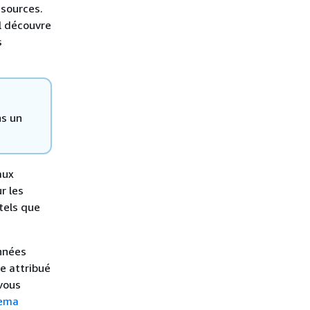
 sources.
Il découvre
s
ns un
aux
r les
 tels que
nnées
e attribué
 vous
hema