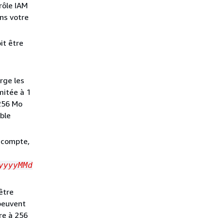
rôle IAM
ns votre
it être
rge les
mitée à 1
 256 Mo
able
S compte,
yyyyMMd
être
 peuvent
ure à 256