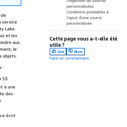
l'ingestion de sources
personnalisées
Conditions préalables à
 de
l'ajout d'une source
n service
personnalisée
ty Lake.
ux et les
Cette page vous a-t-elle été
ondre aux
utile ?
ment, le
Oui
Non
s objets.
Faire un commentaire
 :
 S3.
et à une
ite des
e
ce écrit