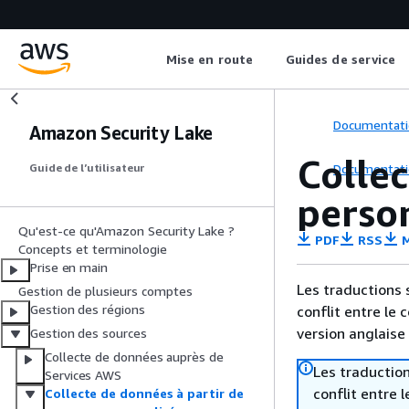
Mise en route
Guides de service
Documentati
Amazon Security Lake
Collec
Documentati
Guide de l’utilisateur
perso
Qu'est-ce qu'Amazon Security Lake ?
PDF
RSS
M
Concepts et terminologie
Prise en main
Les traductions 
Gestion de plusieurs comptes
Gestion des régions
conflit entre le 
version anglaise
Gestion des sources
Collecte de données auprès de
Les traduction
Services AWS
conflit entre 
Collecte de données à partir de