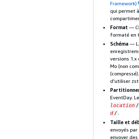
Framework)
qui permet à
compartimen
Format
— Ch
formaté en t
Schéma
— La
enregistreme
versions 1.x 
Mo (non comp
(compressé).
d'utiliser zs
Partitionn
EventDay. Le
location
/
.
d
/
Taille et dé
envoyés par 
envoyer des f