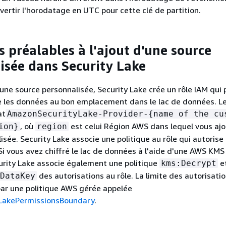
ertir l'horodatage en UTC pour cette clé de partition.
s préalables à l'ajout d'une source
isée dans Security Lake
d'une source personnalisée, Security Lake crée un rôle IAM qui
re les données au bon emplacement dans le lac de données. 
at
AmazonSecurityLake-Provider-
{
name of the cu
, où
est celui Région AWS dans lequel vous ajo
ion}
region
sée. Security Lake associe une politique au rôle qui autorise 
Si vous avez chiffré le lac de données à l'aide d'une AWS KMS
ecurity Lake associe également une politique
e
kms:Decrypt
des autorisations au rôle. La limite des autorisati
DataKey
 par une politique AWS gérée appelée
LakePermissionsBoundary
.