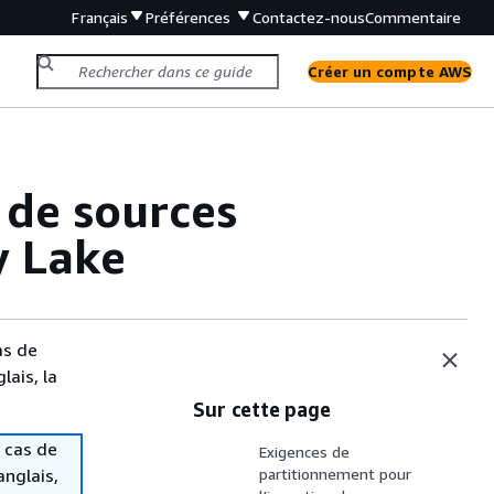
Français
Préférences
Contactez-nous
Commentaire
Créer un compte AWS
 de sources
y Lake
as de
lais, la
Sur cette page
 cas de
Exigences de
anglais,
partitionnement pour