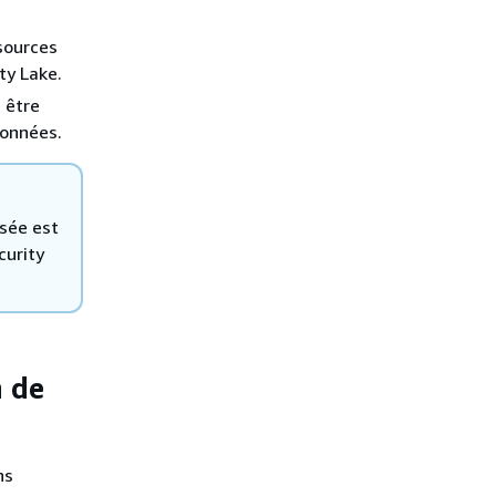
sources
ty Lake.
 être
données.
isée est
curity
n de
ns