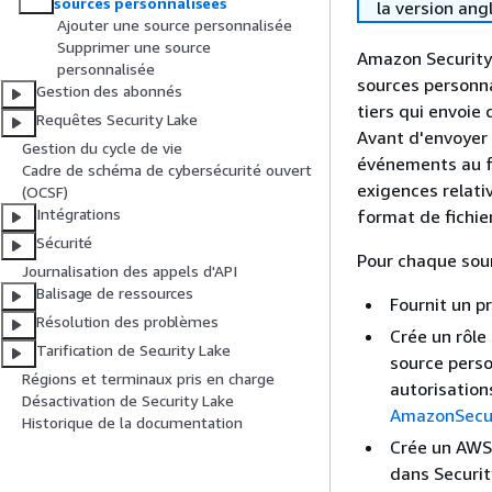
sources personnalisées
la version ang
Ajouter une source personnalisée
Supprimer une source
Amazon Security 
personnalisée
sources personna
Gestion des abonnés
tiers qui envoie
Requêtes Security Lake
Avant d'envoyer 
Gestion du cycle de vie
événements au f
Cadre de schéma de cybersécurité ouvert
exigences relati
(OCSF)
Intégrations
format de fichie
Sécurité
Pour chaque sour
Journalisation des appels d'API
Balisage de ressources
Fournit un p
Résolution des problèmes
Crée un rôle
Tarification de Security Lake
source perso
Régions et terminaux pris en charge
autorisation
Désactivation de Security Lake
AmazonSecur
Historique de la documentation
Crée un AWS 
dans Securit