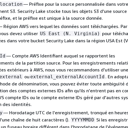
— Préfixe pour la source personnalisée dans votr
location
ent S3. Security Lake stocke tous les objets S3 d'une sourc
éfixe, et le préfixe est unique à la source donnée.
 Région AWS vers lequel les données sont téléchargées. Par
vous devez utiliser
pour télécha
US East (N. Virginia)
es dans votre bucket Security Lake dans la région USA Est (V
— Compte AWS Identifiant auquel se rapportent les
Id
ments de la partition source. Pour les enregistrements relati
es extérieurs à AWS, nous vous recommandons d'utiliser une
ou
. En adopt
external
external_externalAccountId
hode de dénomination, vous pouvez éviter toute ambiguïté d
on des comptes externes IDs afin qu'ils n'entrent pas en con
WS compte IDs ou le compte externe IDs géré par d'autres s
 des identités.
— Horodatage UTC de l'enregistrement, tronqué en heures
y
'une chaîne de huit caractères ().
Si les enregis
YYYYMMDD
t un fuseau horaire différent dans l'horodatage de l'événeme