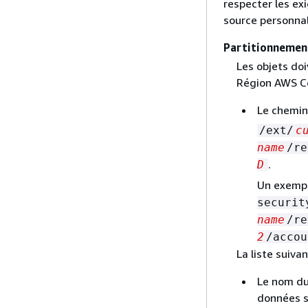
respecter les exi
source personnal
Partitionnemen
Les objets doi
Région AWS Co
Le chemin
/ext/
c
name
/re
.
D
Un exempl
securit
name
/re
2
/accou
La liste suiva
Le nom du
données s