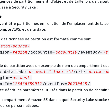
gences de partitionnement, d'objet et de taille lors de l'ajou
isée à Security Lake :
t
vent être partitionnés en fonction de l'emplacement de la so
mpte AWS, et de la date.
 des données de partition est formaté comme suit
ustom-source-
gion=
region
/accountId=
accountID
/eventDay=
YY
e de partition avec un exemple de nom de compartiment est
y-data-lake-
us-west-2-lake-uid
/ext/
custom-so
gion=
us-west-
.
ntId=
123456789012
/eventDay=
20230428
/
nte décrit les paramètres utilisés dans la partition de chemin 
 compartiment Amazon S3 dans lequel Security Lake stocke 
ource personnalisées.