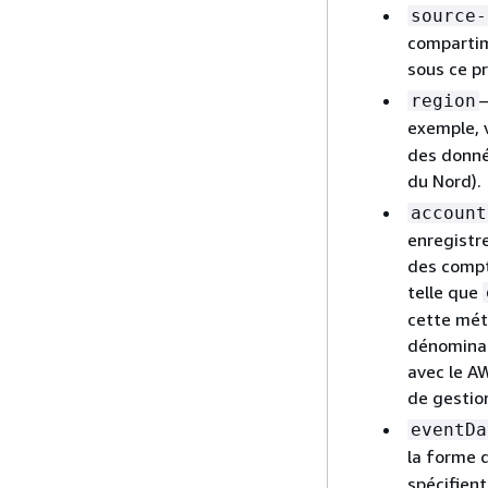
source-
compartim
sous ce pr
—
region
exemple, 
des donné
du Nord).
account
enregistre
des compt
telle que
cette mét
dénominati
avec le A
de gestion
eventDa
la forme d
spécifien