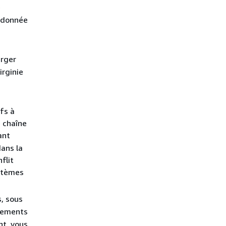
e
e donnée
rger
irginie
fs à
 chaîne
ant
ans la
flit
ystèmes
, sous
trements
nt, vous