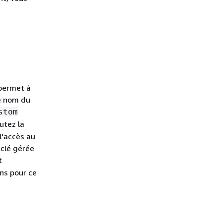
 permet à
Le nom du
stom
utez la
l'accès au
 clé gérée
t
ons pour ce