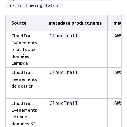
the following table.
Source
metadata.product.name
metad
CloudTrail
CloudTrail
AWS
Événements
relatifs aux
données
Lambda
CloudTrail
CloudTrail
AWS
Événements
de gestion
CloudTrail
CloudTrail
AWS
Événements
liés aux
données S3