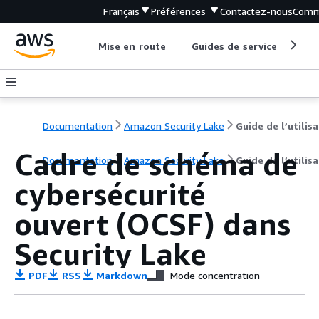
Français
Préférences
Contactez-nous
Comm
Mise en route
Guides de service
Out
Documentation
Amazon Security Lake
Cadre de schéma de
Documentation
Amazon Security Lake
Guide de l’utilis
cybersécurité
ouvert (OCSF) dans
Security Lake
PDF
RSS
Markdown
Mode concentration