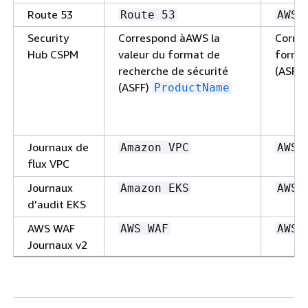
Route 53
Route 53
AWS
Security
Correspond àAWS la
Corres
Hub CSPM
valeur du format de
format
recherche de sécurité
(ASFF
(ASFF)
ProductName
Journaux de
Amazon VPC
AWS
flux VPC
Journaux
Amazon EKS
AWS
d'audit EKS
AWS WAF
AWS WAF
AWS
Journaux v2