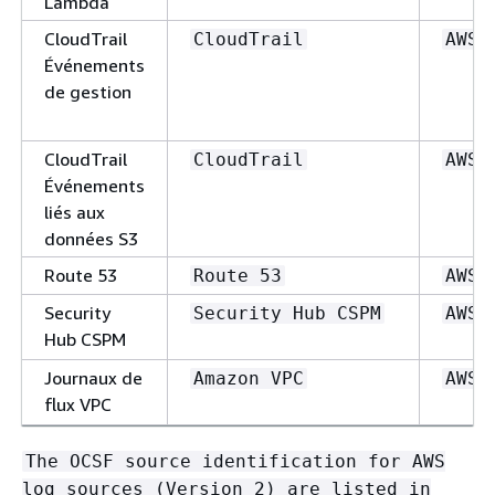
Lambda
CloudTrail
CloudTrail
AWS
Événements
de gestion
CloudTrail
CloudTrail
AWS
Événements
liés aux
données S3
Route 53
Route 53
AWS
Security
Security Hub CSPM
AWS
Hub CSPM
Journaux de
Amazon VPC
AWS
flux VPC
The OCSF source identification for AWS
log sources (Version 2) are listed in