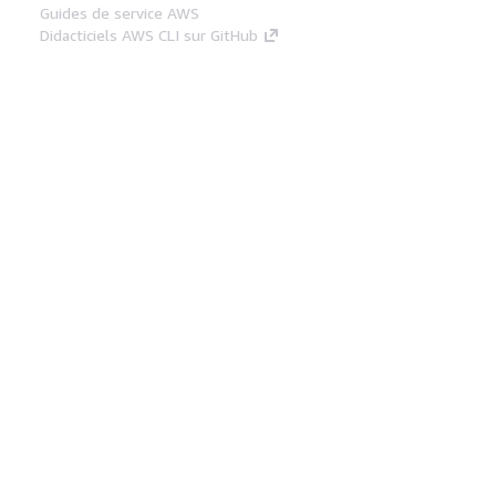
Guides de service AWS
Didacticiels AWS CLI sur GitHub
Outils Pour Développeurs
Bibliothèque d'exemples de code AWS
AWS CLI
Centre de créateur AWS
Blog sur les outils AWS pour les
développeurs
Liens Utiles
Téléchargez les documents du serveur MCP
AWS
Connectez-vous à la console AWS
AWS re:Post
Confidentialité
Conditions d'utilisation du
site
Préférences de cookies
© 2026,
Amazon Web Services, Inc. ou ses affiliés. Tous
droits réservés.