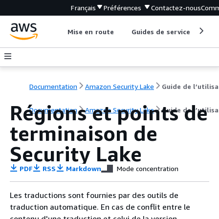
Français
Préférences
Contactez-nous
Comm
Mise en route
Guides de service
Out
Documentation
Amazon Security Lake
Régions et points de
Documentation
Amazon Security Lake
Guide de l’utilis
terminaison de
Security Lake
PDF
RSS
Markdown
Mode concentration
Les traductions sont fournies par des outils de
traduction automatique. En cas de conflit entre le
contenu d'une traduction et celui de la version