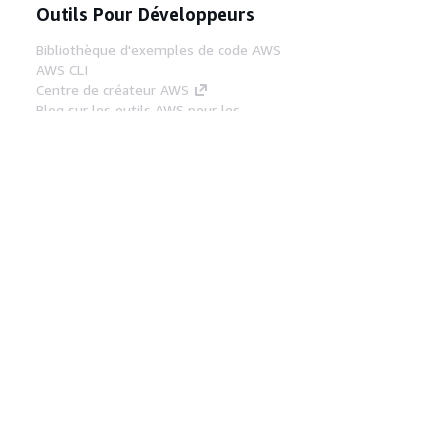
Outils Pour Développeurs
Bibliothèque d'exemples de code AWS
AWS CLI
Centre de créateur AWS
Blog sur les outils AWS pour les
développeurs
Liens Utiles
Téléchargez les documents du serveur MCP
AWS
Connectez-vous à la console AWS
AWS re:Post
Confidentialité
Conditions d'utilisation du
site
Préférences de cookies
© 2026,
Amazon Web Services, Inc. ou ses affiliés. Tous
droits réservés.
Français