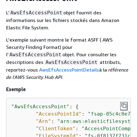
L'
objet fournit des
AwsEfsAccessPoint
informations sur les fichiers stockés dans Amazon
Elastic File System.
L'exemple suivant montre le format ASFF ( AWS
Security Finding Format) pour
l'
objet. Pour consulter les
AwsEfsAccessPoint
descriptions des
attributs,
AwsEfsAccessPoint
reportez-vous
AwsEfsAccessPointDetails
à la
référence
de l'AWS Security Hub API
.
Exemple
"AwsEfsAccessPoint"
: 
{
"AccessPointId"
: 
"fsap-05c4c0e79b
"Arn"
: 
"arn:aws:elasticfilesystem
"ClientToken"
: 
"AccessPointCompli
"FileSystemId"
: 
"fs-0f8137f731cb3