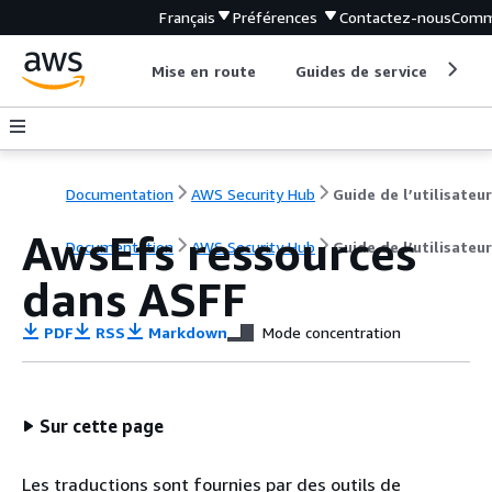
Français
Préférences
Contactez-nous
Comm
Mise en route
Guides de service
Out
Documentation
AWS Security Hub
Guide de l’utilisateur
AwsEfs ressources
Documentation
AWS Security Hub
Guide de l’utilisateur
dans ASFF
PDF
RSS
Markdown
Mode concentration
Sur cette page
Les traductions sont fournies par des outils de