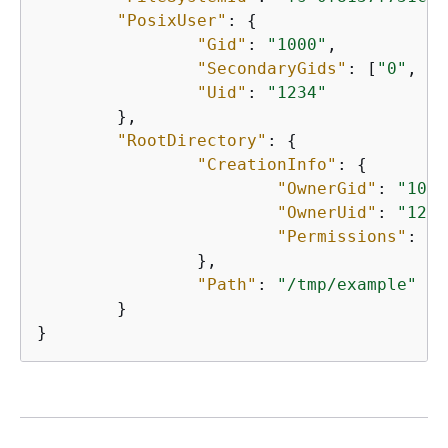
"PosixUser"
: 
{
"Gid"
: 
"1000"
,

"SecondaryGids"
: [
"0"
, 
"4
"Uid"
: 
"1234"
	},

"RootDirectory"
: 
{
"CreationInfo"
: 
{
"OwnerGid"
: 
"1000
"OwnerUid"
: 
"1234
"Permissions"
: 
"7
		},

"Path"
: 
"/tmp/example"
	}

}