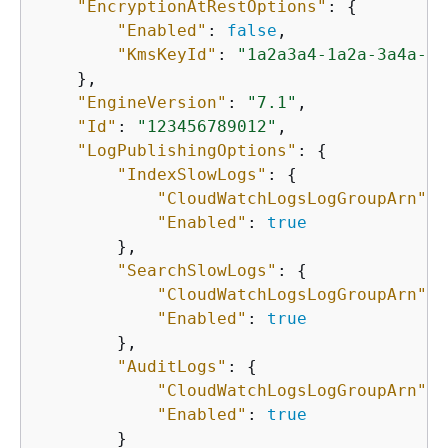
"EncryptionAtRestOptions"
: 
{
"Enabled"
: 
false
,

"KmsKeyId"
: 
"1a2a3a4-1a2a-3a4a-5a
    },

"EngineVersion"
: 
"7.1"
,

"Id"
: 
"123456789012"
,

"LogPublishingOptions"
: 
{
"IndexSlowLogs"
: 
{
"CloudWatchLogsLogGroupArn"
: 
"Enabled"
: 
true
        },

"SearchSlowLogs"
: 
{
"CloudWatchLogsLogGroupArn"
: 
"Enabled"
: 
true
        },

"AuditLogs"
: 
{
"CloudWatchLogsLogGroupArn"
: 
"Enabled"
: 
true
        }
