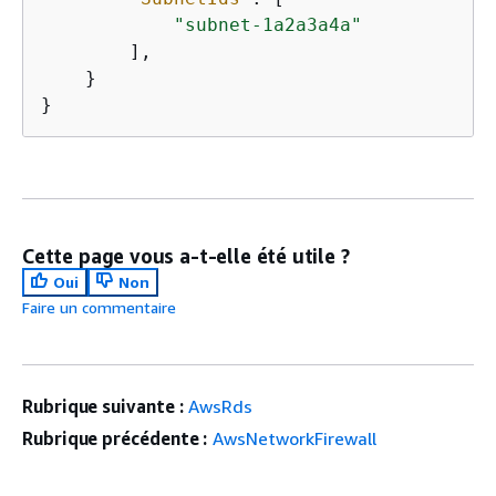
"subnet-1a2a3a4a"
        ],

    }

}
Cette page vous a-t-elle été utile ?
Oui
Non
Faire un commentaire
Rubrique suivante :
AwsRds
Rubrique précédente :
AwsNetworkFirewall