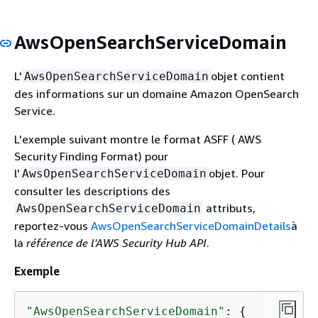
AwsOpenSearchServiceDomain
L'
objet contient
AwsOpenSearchServiceDomain
des informations sur un domaine Amazon OpenSearch
Service.
L'exemple suivant montre le format ASFF ( AWS
Security Finding Format) pour
l'
objet. Pour
AwsOpenSearchServiceDomain
consulter les descriptions des
attributs,
AwsOpenSearchServiceDomain
reportez-vous
AwsOpenSearchServiceDomainDetails
à
la
référence de l'AWS Security Hub API
.
Exemple
"AwsOpenSearchServiceDomain"
: 
{