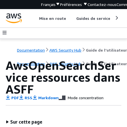
Français
Préférences
Contactez-nous
Comm
Mise en route
Guides de service
Out
Documentation
AWS Security Hub
Guide de l’utilisateur
AwsOpenSearchSer
Documentation
AWS Security Hub
Guide de l’utilisateur
vice ressources dans
ASFF
PDF
RSS
Markdown
Mode concentration
Sur cette page