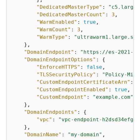
"DedicatedMasterType"
: 
"c5.large.
"DedicatedMasterCount"
: 
3
,

"WarmEnabled"
: 
true
,

"WarmCount"
: 
3
,

"WarmType"
: 
"ultrawarm1.large.sea
    },

"DomainEndpoint"
: 
"https://es-2021-06
"DomainEndpointOptions"
: 
{
"EnforceHTTPS"
: 
false
,

"TLSSecurityPolicy"
: 
"Policy-Min-
"CustomEndpointCertificateArn"
: 
"
"CustomEndpointEnabled"
: 
true
,

"CustomEndpoint"
: 
"example.com"
    },

"DomainEndpoints"
: 
{
"vpc"
: 
"vpc-endpoint-h2dsd34efgyg
    },

"DomainName"
: 
"my-domain"
,
