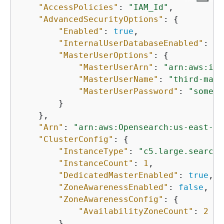
"AccessPolicies"
: 
"IAM_Id"
,

"AdvancedSecurityOptions"
: 
{
"Enabled"
: 
true
,

"InternalUserDatabaseEnabled"
: 
tr
"MasterUserOptions"
: 
{
"MasterUserArn"
: 
"arn:aws:iam
"MasterUserName"
: 
"third-mast
"MasterUserPassword"
: 
"some-p
        }

    },

"Arn"
: 
"arn:aws:Opensearch:us-east-1:
"ClusterConfig"
: 
{
"InstanceType"
: 
"c5.large.search"
"InstanceCount"
: 
1
,

"DedicatedMasterEnabled"
: 
true
,

"ZoneAwarenessEnabled"
: 
false
,

"ZoneAwarenessConfig"
: 
{
"AvailabilityZoneCount"
: 
2
        },
