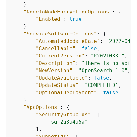
    },

"NodeToNodeEncryptionOptions"
: 
{
"Enabled"
: 
true
    },

"ServiceSoftwareOptions"
: 
{
"AutomatedUpdateDate"
: 
"2022-04-2
"Cancellable"
: 
false
,

"CurrentVersion"
: 
"R20210331"
,

"Description"
: 
"There is no softw
"NewVersion"
: 
"OpenSearch_1.0"
,

"UpdateAvailable"
: 
false
,

"UpdateStatus"
: 
"COMPLETED"
,

"OptionalDeployment"
: 
false
    },

"VpcOptions"
: 
{
"SecurityGroupIds"
: [

"sg-2a3a4a5a"
        ],

"SubnetIds"
: [
