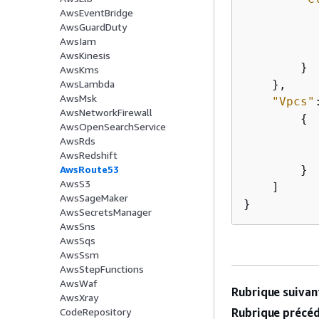
AwsEventBridge
AwsGuardDuty
AwsIam
AwsKinesis
        }

AwsKms
    },

AwsLambda
AwsMsk
"Vpcs"
AwsNetworkFirewall
{
AwsOpenSearchService
AwsRds
AwsRedshift
        }

AwsRoute53
AwsS3
    ]

AwsSageMaker
}
AwsSecretsManager
AwsSns
AwsSqs
AwsSsm
AwsStepFunctions
AwsWaf
Rubrique suivant
AwsXray
Rubrique précéd
CodeRepository