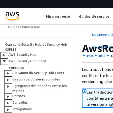
Mise en route
Guides de service
AWS Security Hub
Guide de l’utilisateur
Documentati
AwsRo
Que sont Security Hub et Security Hub
Documentati
CSPM ?
AWS Security Hub
PDF
RSS
M
AWS Security Hub CSPM
Concepts
Les traductions 
Activation du Security Hub CSPM
conflit entre le 
Gestion de plusieurs comptes
version anglaise
Agrégation des données entre les
régions
Les traduction
Normes
conflit entre 
Contrôles
la version ang
Intégrations