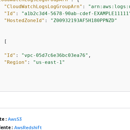
"CloudWatchLogsLogGroupArn"
: 
"arn:aws:logs:
"Id"
: 
"a1b2c3d4-5678-90ab-cdef-EXAMPLE11111
"HostedZoneId"
: 
"Z00932193AF5H180PPNZD"
: [

"Id"
: 
"vpc-05d7c6e36bc03ea76"
,

"Region"
: 
"us-east-1"
e :
AwsS3
ente :
AwsRedshift