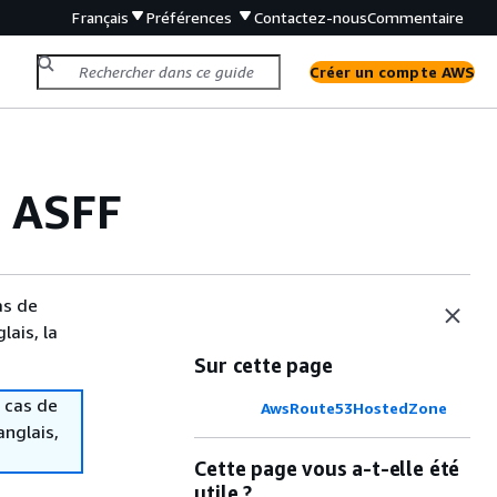
Français
Préférences
Contactez-nous
Commentaire
Créer un compte AWS
s ASFF
as de
lais, la
Sur cette page
 cas de
AwsRoute53HostedZone
anglais,
Cette page vous a-t-elle été
utile ?