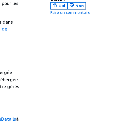
 pour les
Oui
Non
Faire un commentaire
s dans
e de
bergée
hébergée.
tre gérés
Details
à