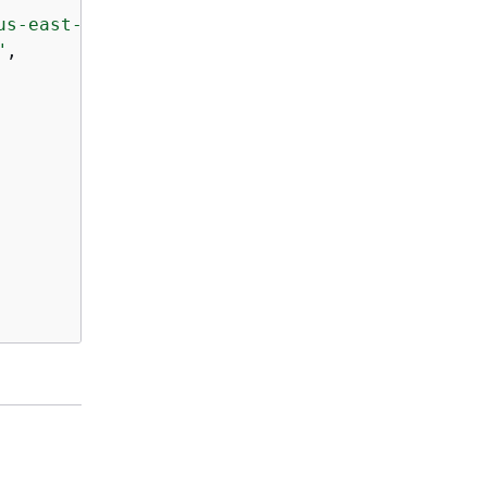
us-east-1:123456789012:log-group:asfftesting:
"
,
