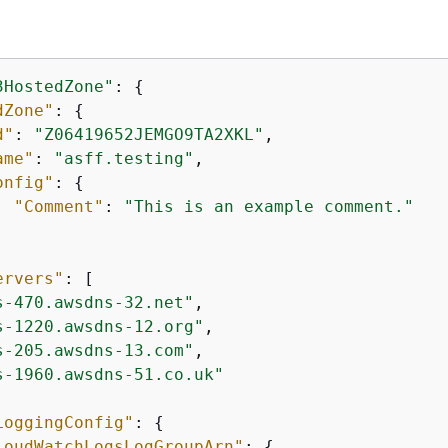
3HostedZone"
: 
{
dZone"
: 
{
d"
: 
"Z06419652JEMGO9TA2XKL"
,

ame"
: 
"asff.testing"
,

onfig"
: 
{
"Comment"
: 
"This is an example comment."
ervers"
: [

s-470.awsdns-32.net"
,

s-1220.awsdns-12.org"
,

s-205.awsdns-13.com"
,

s-1960.awsdns-51.co.uk"
LoggingConfig"
: 
{
loudWatchLogsLogGroupArn"
: 
{