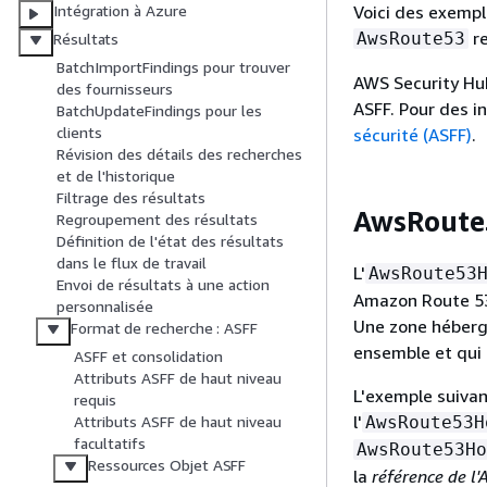
Voici des exempl
Intégration à Azure
re
AwsRoute53
Résultats
BatchImportFindings pour trouver
AWS Security Hu
des fournisseurs
ASFF. Pour des i
BatchUpdateFindings pour les
clients
sécurité (ASFF)
.
Révision des détails des recherches
et de l'historique
Filtrage des résultats
AwsRoute
Regroupement des résultats
Définition de l'état des résultats
dans le flux de travail
L'
AwsRoute53
Envoi de résultats à une action
Amazon Route 53,
personnalisée
Une zone héberg
Format de recherche : ASFF
ensemble et qui
ASFF et consolidation
Attributs ASFF de haut niveau
L'exemple suivan
requis
l'
AwsRoute53H
Attributs ASFF de haut niveau
facultatifs
AwsRoute53Ho
Ressources Objet ASFF
la
référence de l