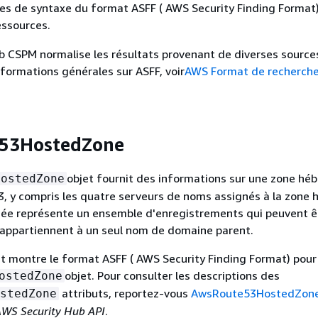
es de syntaxe du format ASFF ( AWS Security Finding Format)
ssources.
b CSPM normalise les résultats provenant de diverses source
nformations générales sur ASFF, voir
AWS Format de recherch
53HostedZone
objet fournit des informations sur une zone hé
HostedZone
 y compris les quatre serveurs de noms assignés à la zone 
ée représente un ensemble d'enregistrements qui peuvent ê
 appartiennent à un seul nom de domaine parent.
t montre le format ASFF ( AWS Security Finding Format) pour
objet. Pour consulter les descriptions des
ostedZone
attributs, reportez-vous
AwsRoute53HostedZone
stedZone
'AWS Security Hub API
.