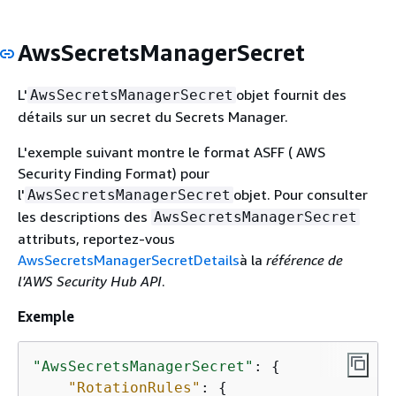
AwsSecretsManagerSecret
L'
objet fournit des
AwsSecretsManagerSecret
détails sur un secret du Secrets Manager.
L'exemple suivant montre le format ASFF ( AWS
Security Finding Format) pour
l'
objet. Pour consulter
AwsSecretsManagerSecret
les descriptions des
AwsSecretsManagerSecret
attributs, reportez-vous
AwsSecretsManagerSecretDetails
à la
référence de
l'AWS Security Hub API
.
Exemple
"AwsSecretsManagerSecret"
: 
{
"RotationRules"
: 
{