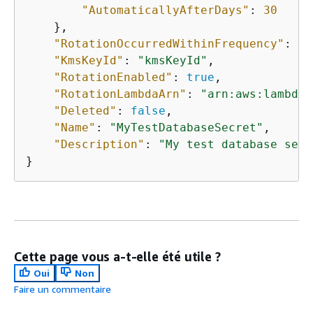
"AutomaticallyAfterDays"
: 
30
    },

"RotationOccurredWithinFrequency"
: 
tr
"KmsKeyId"
: 
"kmsKeyId"
,

"RotationEnabled"
: 
true
,

"RotationLambdaArn"
: 
"arn:aws:lambda:
"Deleted"
: 
false
,

"Name"
: 
"MyTestDatabaseSecret"
,

"Description"
: 
"My test database secr
Cette page vous a-t-elle été utile ?
Oui
Non
Faire un commentaire