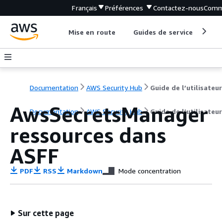
Français
Préférences
Contactez-nous
Comm
Mise en route
Guides de service
Out
Documentation
AWS Security Hub
Guide de l’utilisateur
AwsSecretsManager
Documentation
AWS Security Hub
Guide de l’utilisateur
ressources dans
ASFF
PDF
RSS
Markdown
Mode concentration
Sur cette page