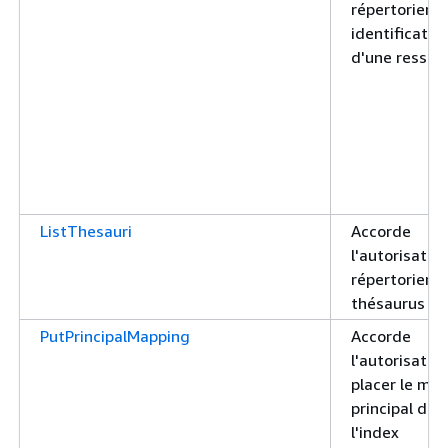
répertorier l
identificatio
d'une ressou
ListThesauri
Accorde
l'autorisatio
répertorier d
thésaurus
PutPrincipalMapping
Accorde
l'autorisatio
placer le ma
principal dan
l'index