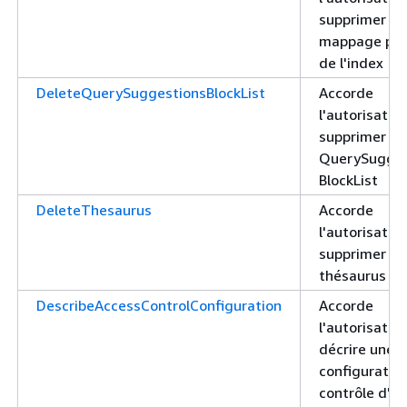
supprimer le
mappage prin
de l'index
DeleteQuerySuggestionsBlockList
Accorde
l'autorisatio
supprimer un
QuerySugges
BlockList
DeleteThesaurus
Accorde
l'autorisatio
supprimer un
thésaurus
DescribeAccessControlConfiguration
Accorde
l'autorisatio
décrire une
configuratio
contrôle d'a