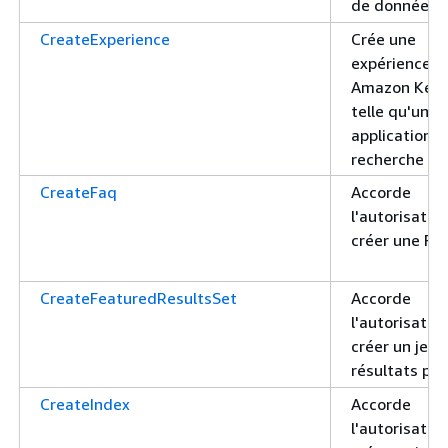
de données.
CreateExperience
Crée une
expérience
Amazon Kend
telle qu'une
application d
recherche
CreateFaq
Accorde
l'autorisatio
créer une FA
CreateFeaturedResultsSet
Accorde
l'autorisatio
créer un jeu 
résultats pr
CreateIndex
Accorde
l'autorisatio