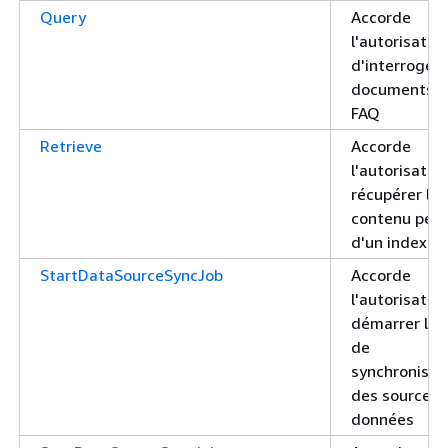
Query
Accorde
l'autorisatio
d'interroger
documents e
FAQ
Retrieve
Accorde
l'autorisatio
récupérer le
contenu pert
d'un index
StartDataSourceSyncJob
Accorde
l'autorisatio
démarrer la 
de
synchronisat
des sources 
données