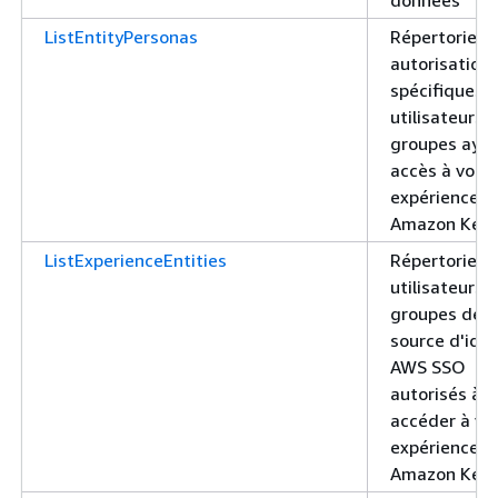
ListEntityPersonas
Répertorie le
autorisation
spécifiques 
utilisateurs 
groupes aya
accès à votr
expérience
Amazon Ken
ListExperienceEntities
Répertorie le
utilisateurs o
groupes de v
source d'iden
AWS SSO
autorisés à
accéder à vo
expérience
Amazon Ken