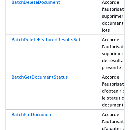
BatchDeleteDocument
Accorde
l'autorisatio
supprimer de
documents p
lots
BatchDeleteFeaturedResultsSet
Accorde
l'autorisatio
supprimer un
de résultats
présenté
BatchGetDocumentStatus
Accorde
l'autorisatio
d'obtenir par
le statut de
document
BatchPutDocument
Accorde
l'autorisatio
d'ajouter de