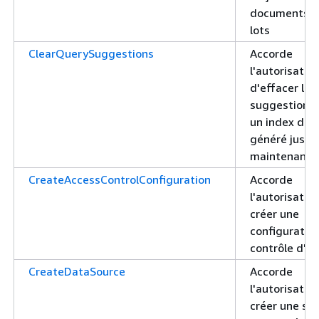
documents p
lots
ClearQuerySuggestions
Accorde
l'autorisatio
d'effacer les
suggestions 
un index don
généré jusqu
maintenant
CreateAccessControlConfiguration
Accorde
l'autorisatio
créer une
configuratio
contrôle d'a
CreateDataSource
Accorde
l'autorisatio
créer une so