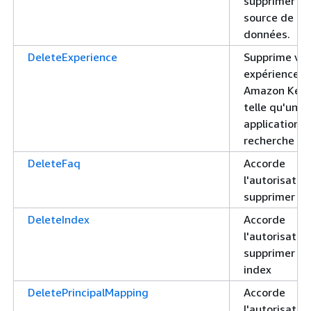
supprimer un
source de
données.
DeleteExperience
Supprime vot
expérience
Amazon Kend
telle qu'une
application d
recherche
DeleteFaq
Accorde
l'autorisatio
supprimer u
DeleteIndex
Accorde
l'autorisatio
supprimer un
index
DeletePrincipalMapping
Accorde
l'autorisatio