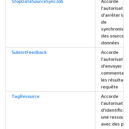
StopDataSourceSyncJob
Accorde
l'autorisatio
d'arrêter la 
de
synchronisat
des sources 
données
SubmitFeedback
Accorde
l'autorisatio
d'envoyer de
commentaire
les résultats
requête
TagResource
Accorde
l'autorisatio
d'identificat
une ressourc
avec des pai