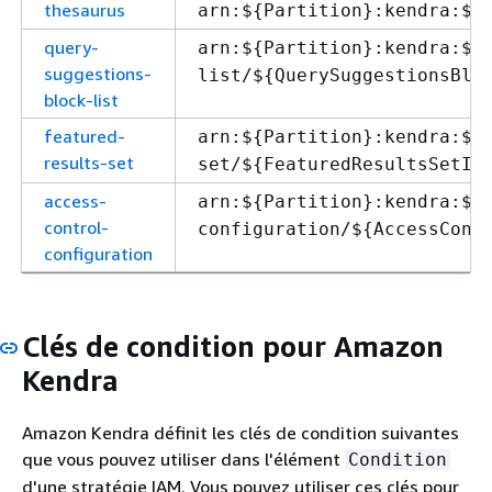
thesaurus
arn:$
{
Partition}:kendra:$
{
query-
arn:$
{
Partition}:kendra:$
{
suggestions-
list/$
{
QuerySuggestionsBlo
block-list
featured-
arn:$
{
Partition}:kendra:$
{
results-set
set/$
{
FeaturedResultsSetId
access-
arn:$
{
Partition}:kendra:$
{
control-
configuration/$
{
AccessCont
configuration
Clés de condition pour Amazon
Kendra
Amazon Kendra définit les clés de condition suivantes
que vous pouvez utiliser dans l'élément
Condition
d'une stratégie IAM. Vous pouvez utiliser ces clés pour