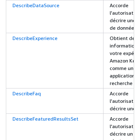
DescribeDataSource
Accorde
l'autorisatio
décrire une 
de données
DescribeExperience
Obtient des
informations
votre expéri
Amazon Kend
comme une
application d
recherche
DescribeFaq
Accorde
l'autorisatio
décrire une 
DescribeFeaturedResultsSet
Accorde
l'autorisatio
décrire un je