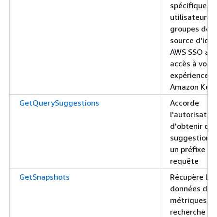
spécifiques 
utilisateurs 
groupes de v
source d'iden
AWS SSO av
accès à votr
expérience
Amazon Ken
GetQuerySuggestions
Accorde
l'autorisatio
d'obtenir de
suggestions 
un préfixe de
requête
GetSnapshots
Récupère les
données des
métriques d
recherche