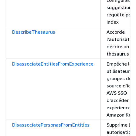
suggestions
requête pour
index
DescribeThesaurus
Accorde
l'autorisatio
décrire un
thésaurus
DisassociateEntitiesFromExperience
Empêche les
utilisateurs o
groupes de v
source d'iden
AWS SSO
d'accéder à 
expérience
Amazon Ken
DisassociatePersonasFromEntities
Supprime les
autorisation