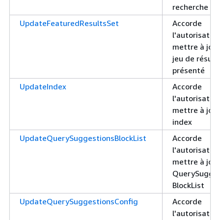
recherche
UpdateFeaturedResultsSet
Accorde
l'autorisatio
mettre à jour
jeu de résult
présenté
UpdateIndex
Accorde
l'autorisatio
mettre à jour
index
UpdateQuerySuggestionsBlockList
Accorde
l'autorisatio
mettre à jour
QuerySugges
BlockList
UpdateQuerySuggestionsConfig
Accorde
l'autorisatio