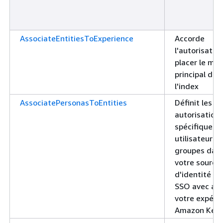
AssociateEntitiesToExperience
Accorde
l'autorisatio
placer le ma
principal dan
l'index
AssociatePersonasToEntities
Définit les
autorisation
spécifiques 
utilisateurs 
groupes dan
votre source
d'identité A
SSO avec acc
votre expéri
Amazon Ken