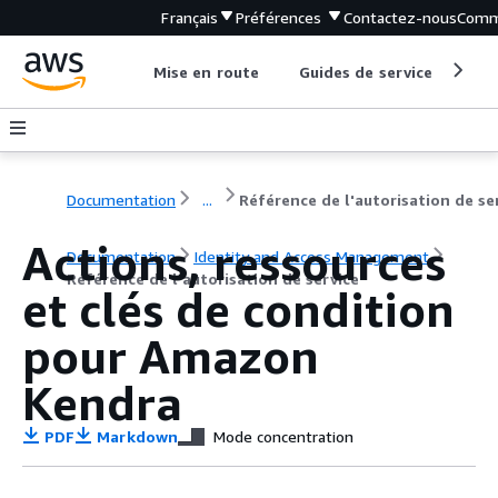
Français
Préférences
Contactez-nous
Comm
Mise en route
Guides de service
Out
Documentation
...
Actions, ressources
Documentation
Identity and Access Management
Référence de l'autorisation de service
et clés de condition
pour Amazon
Kendra
PDF
Markdown
Mode concentration