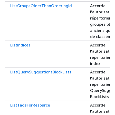
ListGroupsOlderThanOrderingId
Accorde
l'autorisatio
répertorier l
groupes plus
anciens qu'u
de classeme
ListIndices
Accorde
l'autorisatio
répertorier l
index
ListQuerySuggestionsBlockLists
Accorde
l'autorisatio
répertorier l
QuerySugges
BlockLists
ListTagsForResource
Accorde
l'autorisatio