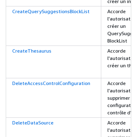
créer un inde
CreateQuerySuggestionsBlockList
Accorde
l'autorisatio
créer un
QuerySugges
BlockList
CreateThesaurus
Accorde
l'autorisatio
créer un thé
DeleteAccessControlConfiguration
Accorde
l'autorisatio
supprimer un
configuratio
contrôle d'a
DeleteDataSource
Accorde
l'autorisatio