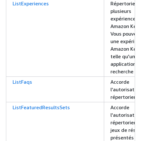
ListExperiences
Répertorie u
plusieurs
expériences
Amazon Kend
Vous pouvez 
une expérien
Amazon Kend
telle qu'une
application d
recherche
ListFaqs
Accorde
l'autorisatio
répertorier l
ListFeaturedResultsSets
Accorde
l'autorisatio
répertorier l
jeux de résul
présentés