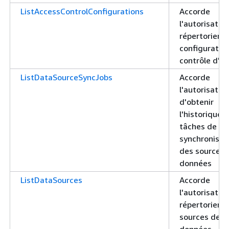
ListAccessControlConfigurations
Accorde
l'autorisatio
répertorier l
configuratio
contrôle d'a
ListDataSourceSyncJobs
Accorde
l'autorisatio
d'obtenir
l'historique 
tâches de
synchronisat
des sources 
données
ListDataSources
Accorde
l'autorisatio
répertorier l
sources de
données