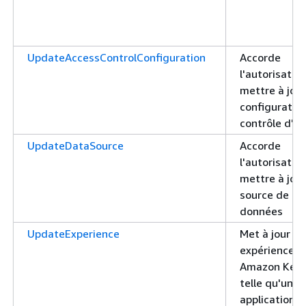
UpdateAccessControlConfiguration
Accorde
l'autorisatio
mettre à jou
configuratio
contrôle d'a
UpdateDataSource
Accorde
l'autorisatio
mettre à jou
source de
données
UpdateExperience
Met à jour vo
expérience
Amazon Kend
telle qu'une
application d