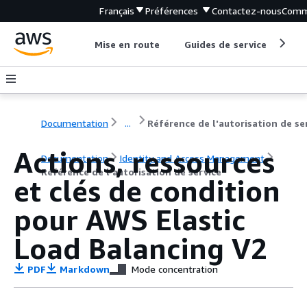
Français
Préférences
Contactez-nous
Comm
Mise en route
Guides de service
Out
Documentation
...
Actions, ressources
Documentation
Identity and Access Management
Référence de l'autorisation de service
et clés de condition
pour AWS Elastic
Load Balancing V2
PDF
Markdown
Mode concentration