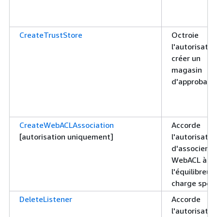
CreateTrustStore
Octroie
l'autorisatio
créer un
magasin
d'approbatio
CreateWebACLAssociation
Accorde
[autorisation uniquement]
l'autorisatio
d'associer 
WebACL à
l'équilibreur
charge spéci
DeleteListener
Accorde
l'autorisatio