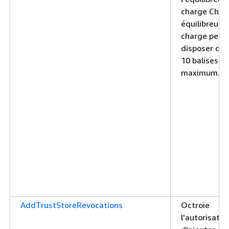
charge Chaq
équilibreur 
charge peut
disposer de
10 balises a
maximum.
AddTrustStoreRevocations
Octroie
l'autorisatio