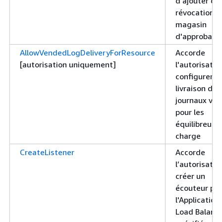
d'ajouter de
révocations 
magasin
d'approbatio
AllowVendedLogDeliveryForResource
Accorde
[autorisation uniquement]
l'autorisatio
configurer la
livraison des
journaux ve
pour les
équilibreurs
charge
CreateListener
Accorde
l’autorisatio
créer un
écouteur po
l'Application
Load Balanc