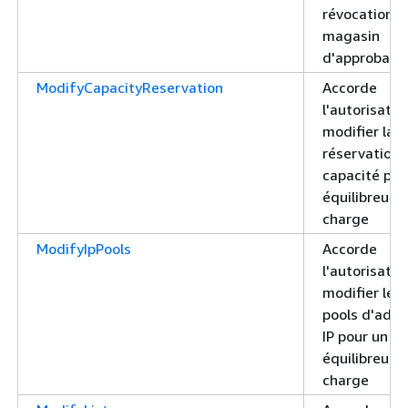
révocation d
magasin
d'approbatio
ModifyCapacityReservation
Accorde
l'autorisatio
modifier la
réservation 
capacité pou
équilibreur 
charge
ModifyIpPools
Accorde
l'autorisatio
modifier les
pools d'adre
IP pour un
équilibreur 
charge