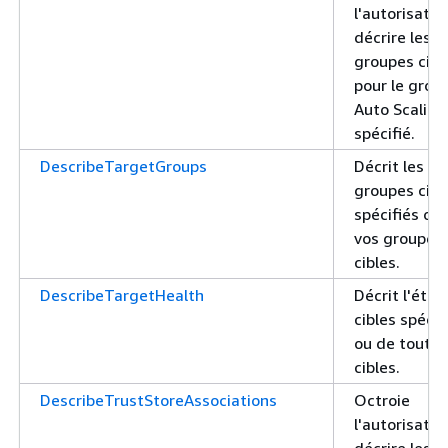
l'autorisatio
décrire les
groupes cibl
pour le grou
Auto Scaling
spécifié.
DescribeTargetGroups
Décrit les
groupes cibl
spécifiés ou
vos groupes
cibles.
DescribeTargetHealth
Décrit l'état
cibles spécif
ou de toutes
cibles.
DescribeTrustStoreAssociations
Octroie
l'autorisatio
décrire les