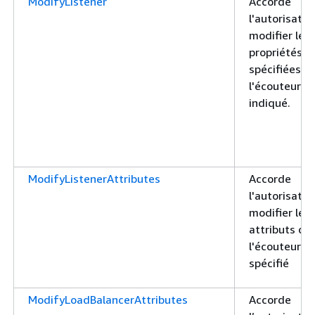
ModifyListener
Accorde
l'autorisatio
modifier les
propriétés
spécifiées d
l'écouteur
indiqué.
ModifyListenerAttributes
Accorde
l'autorisatio
modifier les
attributs de
l'écouteur
spécifié
ModifyLoadBalancerAttributes
Accorde