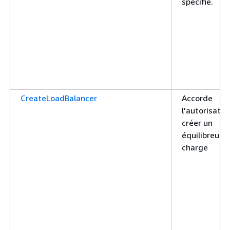
spécifié.
CreateLoadBalancer
Accorde
l'autorisatio
créer un
équilibreur 
charge