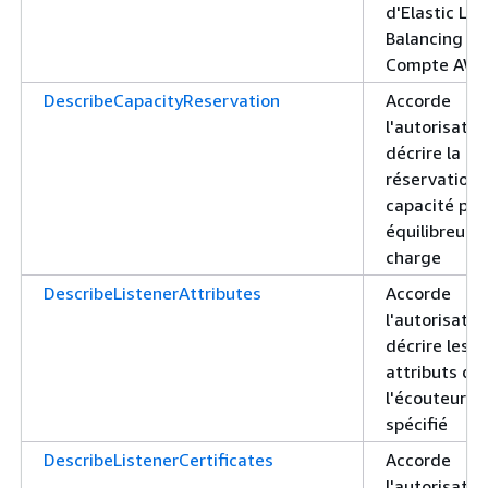
d'Elastic Lo
Balancing po
Compte AW
DescribeCapacityReservation
Accorde
l'autorisatio
décrire la
réservation 
capacité pou
équilibreur 
charge
DescribeListenerAttributes
Accorde
l'autorisatio
décrire les
attributs de
l'écouteur
spécifié
DescribeListenerCertificates
Accorde
l'autorisatio