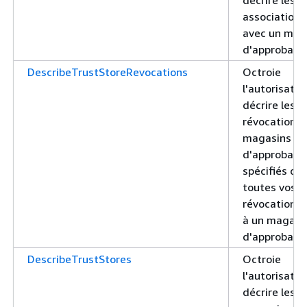
associations
avec un mag
d'approbatio
DescribeTrustStoreRevocations
Octroie
l'autorisatio
décrire les
révocations 
magasins
d'approbati
spécifiés ou
toutes vos
révocations 
à un magasi
d'approbatio
DescribeTrustStores
Octroie
l'autorisatio
décrire les