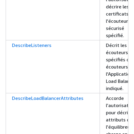
décrire les
certificats d
l'écouteur
sécurisé
spécifié.
DescribeListeners
Décrit les
écouteurs
spécifiés ou 
écouteurs d
l'Application
Load Balanc
indiqué.
DescribeLoadBalancerAttributes
Accorde
l’autorisatio
pour décrire 
attributs de
l'équilibreur
charge spéci