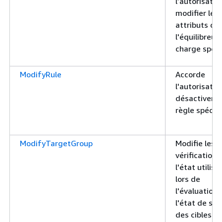
l’autorisatio
modifier les
attributs de
l'équilibreur
charge spéci
ModifyRule
Accorde
l'autorisatio
désactiver l
règle spécifi
ModifyTargetGroup
Modifie les
vérifications
l'état utilisé
lors de
l'évaluation 
l'état de sa
des cibles d