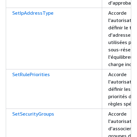
d'approbatio
SetIpAddressType
Accorde
l'autorisatio
définir le ty
d'adresses I
utilisées par
sous-réseau
l'équilibreur
charge indiq
SetRulePriorities
Accorde
l'autorisatio
définir les
priorités des
règles spéci
SetSecurityGroups
Accorde
l'autorisatio
d'associer le
groupes de