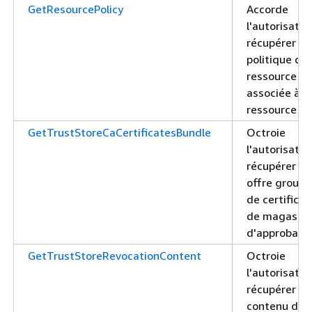
GetResourcePolicy
Accorde
l'autorisatio
récupérer la
politique de
ressource
associée à la
ressource
GetTrustStoreCaCertificatesBundle
Octroie
l'autorisatio
récupérer u
offre group
de certifica
de magasin
d'approbatio
GetTrustStoreRevocationContent
Octroie
l'autorisatio
récupérer le
contenu de