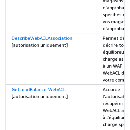
magasins
d'approbati
spécifiés ou
vos magasin
d'approbatio
DescribeWebACLAssociation
Permet de
[autorisation uniquement]
décrire tous 
équilibreurs
charge asso
à un WAF
WebACL dan
votre compt
GetLoadBalancerWebACL
Accorde
[autorisation uniquement]
l'autorisatio
récupérer le
WebACL asso
à l'équilibre
charge spéci