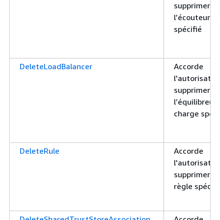
supprimer
l’écouteur
spécifié
DeleteLoadBalancer
Accorde
l'autorisatio
supprimer
l’équilibreur
charge spéci
DeleteRule
Accorde
l'autorisatio
supprimer la
règle spécifi
DeleteSharedTrustStoreAssociation
Accorde