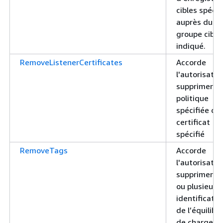
cibles spécif
auprès du
groupe cible
indiqué.
RemoveListenerCertificates
Accorde
l'autorisatio
supprimer la
politique
spécifiée du
certificat
spécifié
RemoveTags
Accorde
l'autorisatio
supprimer u
ou plusieurs
identificatio
de l’équilibr
de charge