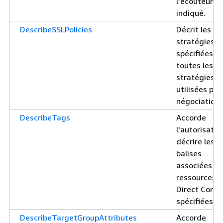
l'écouteur
indiqué.
DescribeSSLPolicies
Décrit les
stratégies
spécifiées o
toutes les
stratégies
utilisées pou
négociation 
DescribeTags
Accorde
l'autorisatio
décrire les
balises
associées a
ressources
Direct Conn
spécifiées.
DescribeTargetGroupAttributes
Accorde