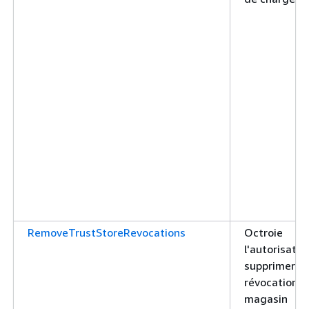
RemoveTrustStoreRevocations
Octroie
l'autorisatio
supprimer le
révocations 
magasin