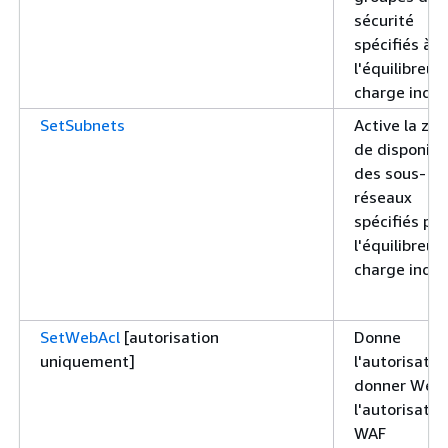
sécurité
spécifiés à
l'équilibreur
charge indiq
SetSubnets
Active la zo
de disponibil
des sous-
réseaux
spécifiés po
l'équilibreur
charge indiq
SetWebAcl
[autorisation
Donne
uniquement]
l'autorisatio
donner WebA
l'autorisatio
WAF