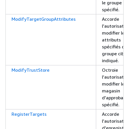
le groupe cib
spécifié.
ModifyTargetGroupAttributes
Accorde
l'autorisatio
modifier les
attributs
spécifiés du
groupe cible
indiqué.
ModifyTrustStore
Octroie
l'autorisatio
modifier le
magasin
d'approbati
spécifié.
RegisterTargets
Accorde
l'autorisatio
d'enregistrer