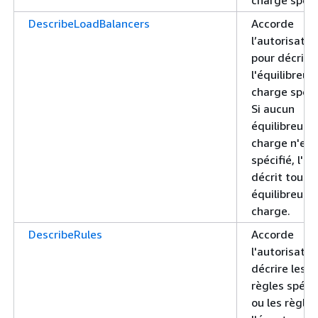
DescribeLoadBalancers
Accorde
l’autorisatio
pour décrire 
l'équilibreur
charge spéci
Si aucun
équilibreur 
charge n'est
spécifié, l'ap
décrit tous 
équilibreurs
charge.
DescribeRules
Accorde
l'autorisatio
décrire les
règles spéci
ou les règle