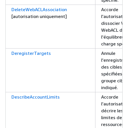
DeleteWebACLAssociation
Accorde
[autorisation uniquement]
l'autorisatio
dissocier W
WebACL de
l'équilibreur
charge spéci
DeregisterTargets
Annule
l'enregistre
des cibles
spécifiées d
groupe cible
indiqué.
DescribeAccountLimits
Accorde
l'autorisatio
décrire les
limites de
ressources