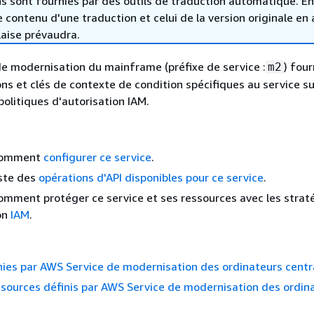
s sont fournies par des outils de traduction automatique. En
le contenu d'une traduction et celui de la version originale en 
laise prévaudra.
e modernisation du mainframe (préfixe de service :
) four
m2
ons et clés de contexte de condition spécifiques au service s
 politiques d'autorisation IAM.
comment
configurer ce service
.
iste des
opérations d'API disponibles pour ce service
.
mment protéger ce service et ses ressources avec les strat
on
IAM
.
nies par AWS Service de modernisation des ordinateurs cent
sources définis par AWS Service de modernisation des ordin