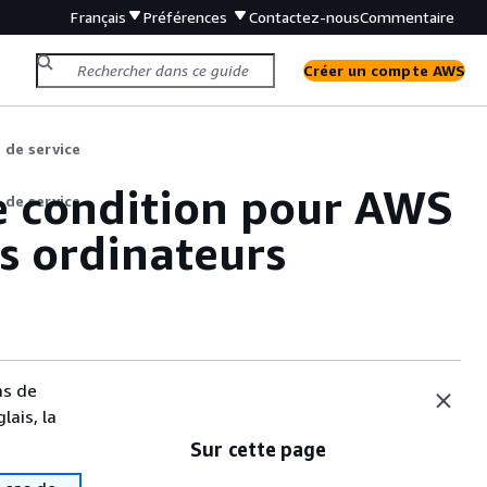
Français
Préférences
Contactez-nous
Commentaire
Créer un compte AWS
 de service
de condition pour AWS
 de service
s ordinateurs
as de
lais, la
Sur cette page