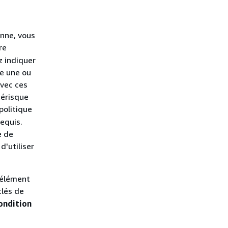
onne, vous
re
z indiquer
te une ou
avec ces
térisque
politique
equis.
e de
d'utiliser
'élément
clés de
ondition