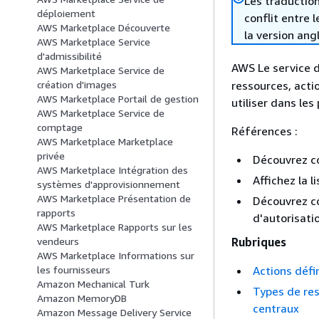
Les traduction
déploiement
conflit entre 
AWS Marketplace Découverte
la version ang
AWS Marketplace Service
d'admissibilité
AWS Le service d
AWS Marketplace Service de
ressources, acti
création d'images
AWS Marketplace Portail de gestion
utiliser dans les
AWS Marketplace Service de
comptage
Références :
AWS Marketplace Marketplace
privée
Découvrez 
AWS Marketplace Intégration des
Affichez la l
systèmes d'approvisionnement
AWS Marketplace Présentation de
Découvrez co
rapports
d'autorisati
AWS Marketplace Rapports sur les
Rubriques
vendeurs
AWS Marketplace Informations sur
Actions défi
les fournisseurs
Amazon Mechanical Turk
Types de res
Amazon MemoryDB
centraux
Amazon Message Delivery Service