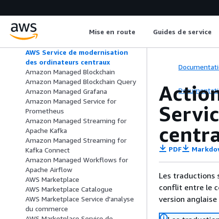
Amazon Lookout for Vision
Amazon Machine Learning
Amazon Macie
Mise en route
Guides de service
AWS Tests d'applications de
modernisation du mainframe
AWS Service de modernisation
des ordinateurs centraux
Documentati
Amazon Managed Blockchain
Amazon Managed Blockchain Query
Action
Documentati
Amazon Managed Grafana
Amazon Managed Service for
Servi
Prometheus
Amazon Managed Streaming for
centr
Apache Kafka
Amazon Managed Streaming for
PDF
Markdo
Kafka Connect
Amazon Managed Workflows for
Apache Airflow
Les traductions 
AWS Marketplace
conflit entre le 
AWS Marketplace Catalogue
version anglaise
AWS Marketplace Service d'analyse
du commerce
AWS Marketplace Service de