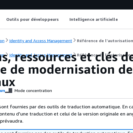
Outils pour développeurs
Intelligence artificielle
on
Identity and Access Management
Référence de l'autorisation
s, ressources et clés 
on
Identity and Access Management
Référence de l'autorisation
ce de modernisation de
aux
wn
Mode concentration
sont fournies par des outils de traduction automatique. En c
contenu d'une traduction et celui de la version originale en ang
 prévaudra.