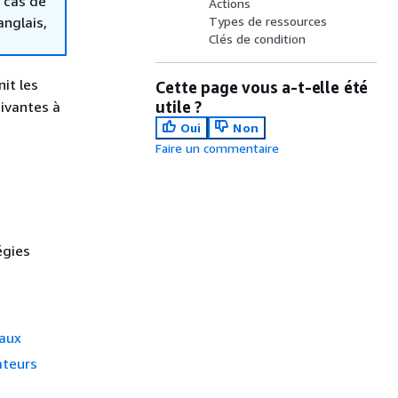
 cas de
Actions
anglais,
Types de ressources
Clés de condition
nit les
Cette page vous a-t-elle été
utile ?
uivantes à
Oui
Non
Faire un commentaire
égies
raux
ateurs