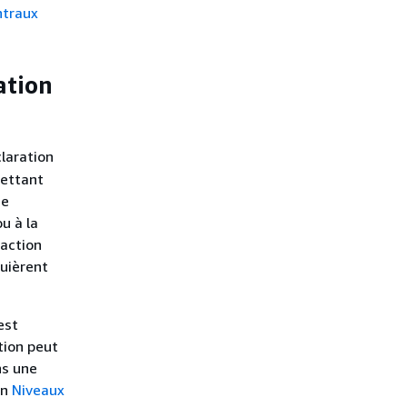
ntraux
ation
laration
mettant
ne
u à la
action
quièrent
est
ation peut
ns une
on
Niveaux