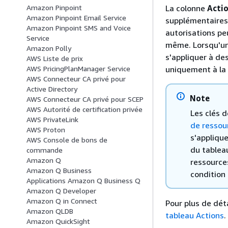
La colonne
Acti
Amazon Pinpoint
Amazon Pinpoint Email Service
supplémentaires 
Amazon Pinpoint SMS and Voice
autorisations peu
Service
même. Lorsqu'un
Amazon Polly
s'appliquer à de
AWS Liste de prix
uniquement à la 
AWS PricingPlanManager Service
AWS Connecteur CA privé pour
Active Directory
Note
AWS Connecteur CA privé pour SCEP
AWS Autorité de certification privée
Les clés 
AWS PrivateLink
de ressou
AWS Proton
s'appliqu
AWS Console de bons de
du tablea
commande
Amazon Q
ressources
Amazon Q Business
condition 
Applications Amazon Q Business Q
Amazon Q Developer
Amazon Q in Connect
Pour plus de déta
Amazon QLDB
tableau Actions
.
Amazon QuickSight