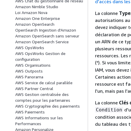
AWS Chat du gestionnaire de réseau
d'accès dans les
Amazon Nimble Studio
Loi Amazon Nova
La colonne
Type
Amazon One Enterprise
autorisations au 
Amazon OpenSearch
devez indiquer t
OpenSearch Ingestion d'Amazon
déclaration de po
Amazon OpenSearch sans serveur
un ARN de ce typ
Amazon OpenSearch Service
AWS OpsWorks
plusieurs ressour
AWS OpsWorks Gestion de
ressources. Les 
configuration
(*). Si vous limit
AWS Organisations
IAM, vous devez 
AWS Outposts
Certaines action
AWS Panorama
AWS Service de calcul parallèle
ressource est fa
AWS Partner Central
l'un, mais pas l'a
AWS Gestion centralisée des
comptes pour les partenaires
La colonne
Clés 
AWS Cryptographie des paiements
d'u
Condition
AWS Paiements
condition associ
AWS Informations sur les
du tableau des t
Performances
Amazon Personalize