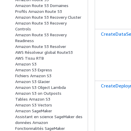
Amazon Route 53 Domaines
Profils Amazon Route 53
Amazon Route 53 Recovery Cluster
Amazon Route 53 Recovery
Controls
CreateDataSe
Amazon Route 53 Recovery
Readiness
Amazon Route 53 Resolver
AWS Résolveur global Route53
AWS Tissu RTB
Amazon S3
Amazon S3 Express
Fichiers Amazon S3
Amazon S3 Glacier
CreateDeplo
Amazon S3 Object Lambda
Amazon S3 on Outposts
Tables Amazon S3
Amazon S3 Vectors
Amazon SageMaker
Assistant en science SageMaker des
données Amazon
Fonctionnalités SageMaker