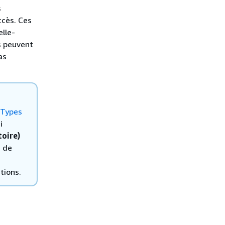
s
ccès. Ces
elle-
s peuvent
as
Types
i
toire)
s de
tions.