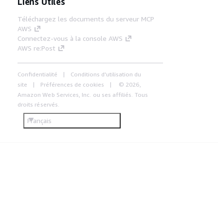
Liens Utiles
Téléchargez les documents du serveur MCP
AWS
Connectez-vous à la console AWS
AWS re:Post
Confidentialité
Conditions d'utilisation du
site
Préférences de cookies
© 2026,
Amazon Web Services, Inc. ou ses affiliés. Tous
droits réservés.
Français