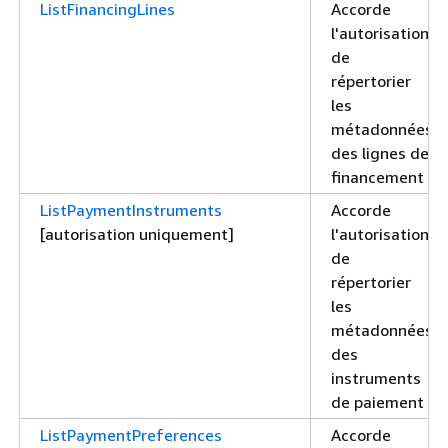
ListFinancingLines
Accorde
l'autorisation
de
répertorier
les
métadonnées
des lignes de
financement
ListPaymentInstruments
Accorde
[autorisation uniquement]
l'autorisation
de
répertorier
les
métadonnées
des
instruments
de paiement
ListPaymentPreferences
Accorde