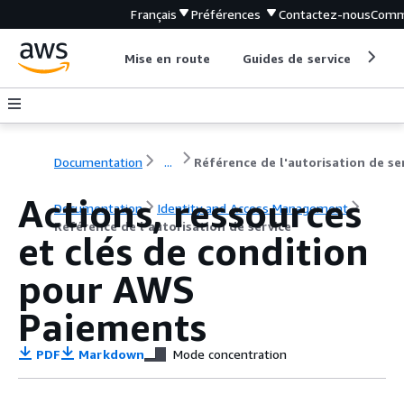
Français
Préférences
Contactez-nous
Comm
Mise en route
Guides de service
Out
Documentation
...
Actions, ressources
Documentation
Identity and Access Management
Référence de l'autorisation de service
et clés de condition
pour AWS
Paiements
PDF
Markdown
Mode concentration