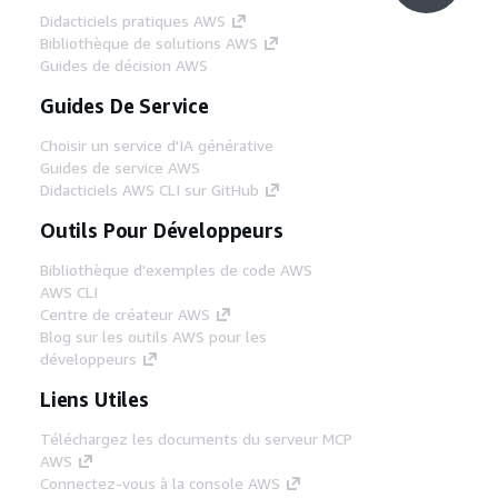
Didacticiels pratiques AWS
Bibliothèque de solutions AWS
Guides de décision AWS
Guides De Service
Choisir un service d'IA générative
Guides de service AWS
Didacticiels AWS CLI sur GitHub
Outils Pour Développeurs
Bibliothèque d'exemples de code AWS
AWS CLI
Centre de créateur AWS
Blog sur les outils AWS pour les
développeurs
Liens Utiles
Téléchargez les documents du serveur MCP
AWS
Connectez-vous à la console AWS