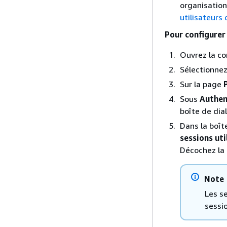
organisation
utilisateurs
Pour configurer 
Ouvrez la co
Sélectionne
Sur la page
Sous
Authen
boîte de di
Dans la boît
sessions uti
Décochez la 
Note
Les s
sessio