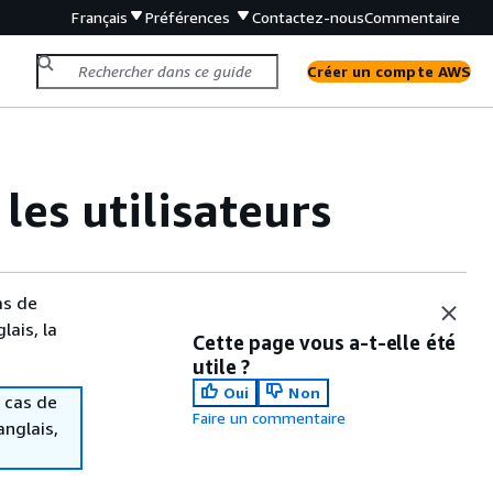
Français
Préférences
Contactez-nous
Commentaire
Créer un compte AWS
les utilisateurs
as de
lais, la
Cette page vous a-t-elle été
utile ?
Oui
Non
 cas de
Faire un commentaire
anglais,