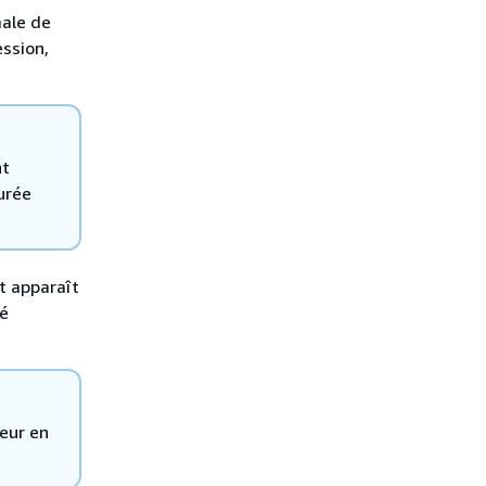
male de
ession,
nt
urée
t apparaît
té
teur en