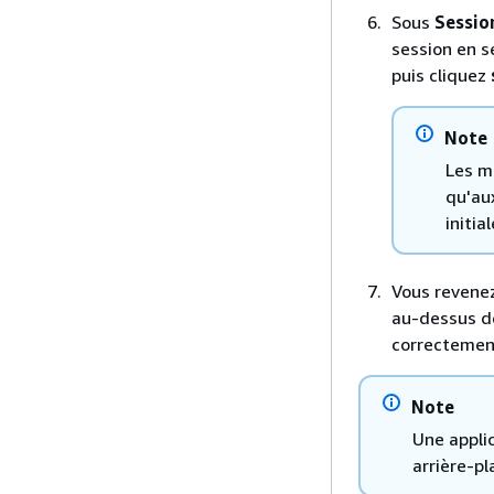
Sous
Session
session en s
puis cliquez
Note
Les m
qu'au
initial
Vous revenez
au-dessus de
correctement
Note
Une applic
arrière-pl