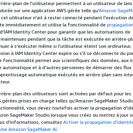
rière-plan de l'utilisateur permettent à un utilisateur de lan
durée sur une application AWS gérée telle qu'
Amazon SageM
 cet utilisateur n'ait à rester connecté pendant l'exécution de
te immédiatement et utilise la fonctionnalité de
propagatio
d'IAM Identity Center pour garantir que les autorisations de
nt maintenues pendant que la tâche est exécutée en arrière-pl
uer à s'exécuter même si l'utilisateur éteint son ordinateur, 
xion à IAM Identity Center expire ou s'il se déconnecte du por
 fonctionnalité permet aux scientifiques des données, aux i
 automatique et à d'autres personnes de démarrer des flux 
pprentissage automatique exécutés en arrière-plan sans inte
ateur.
rrière-plan des utilisateurs sont activées par défaut pour les
 gérées prises en charge telles qu'Amazon SageMaker Studio
nctionnalité, vous devez toutefois activer la propagation d'id
azon SageMaker Studio lorsque vous créez ou mettez à jour u
us d'informations, consultez
Activer la propagation d'identit
aine Amazon SageMaker AI
.