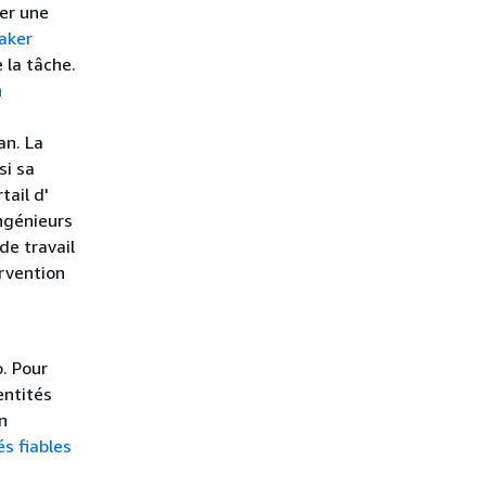
cer une
aker
 la tâche.
n
an. La
si sa
tail d'
ngénieurs
de travail
rvention
. Pour
entités
n
és fiables