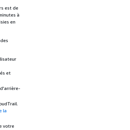
rs est de
 minutes à
isies en
 des
lisateur
sés et
d'arrière-
oudTrail.
e la
e votre