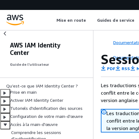
Mise en route
Guides de service
Documentati
AWS IAM Identity
Center
Sessio
Documentati
Guide de l’utilisateur
PDF
RSS
M
Les traductions 
Qu’est-ce que IAM Identity Center ?
Prise en main
conflit entre le 
version anglaise
Activer IAM Identity Center
Tutoriels d'identification des sources
Les traduction
Configuration de votre main-d’œuvre
conflit entre 
Accès à la main-d'œuvre
la version ang
Comprendre les sessions
d'authentification