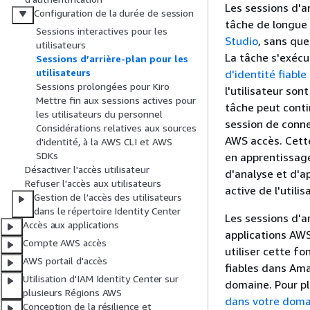
Les sessions d'ar
Configuration de la durée de session
tâche de longue 
Sessions interactives pour les
Studio
, sans que
utilisateurs
La tâche s'exécu
Sessions d’arrière-plan pour les
utilisateurs
d'identité fiable
Sessions prolongées pour Kiro
l'utilisateur so
Mettre fin aux sessions actives pour
tâche peut contin
les utilisateurs du personnel
session de conne
Considérations relatives aux sources
AWS accès. Cette
d'identité, à la AWS CLI et AWS
SDKs
en apprentissage
Désactiver l'accès utilisateur
d'analyse et d'a
Refuser l'accès aux utilisateurs
active de l'utilis
Gestion de l'accès des utilisateurs
dans le répertoire Identity Center
Les sessions d'a
Accès aux applications
applications AWS
Compte AWS accès
utiliser cette fo
AWS portail d'accès
fiables dans Am
Utilisation d'IAM Identity Center sur
domaine. Pour pl
plusieurs Régions AWS
dans votre dom
Conception de la résilience et