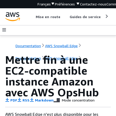
Français
Préférences
Contactez-nous
Comm
Mise en route
Guides de service
Out
Documentation
AWS Snowball Edge
Mettre fin à une
Documentation
AWS Snowball Edge
EC2-compatible
instance Amazon
avec AWS OpsHub
PDF
RSS
Markdown
Mode concentration
AWS Snowball Edge n'est plus disponible pour les