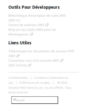
Outils Pour Développeurs
Bibliothèque d'exemples de code AWS
AWS CLI
Centre de créateur AWS
Blog sur les outils AWS pour les
développeurs
Liens Utiles
Téléchargez les documents du serveur MCP
AWS
Connectez-vous à la console AWS
AWS re:Post
Confidentialité
Conditions d'utilisation du
site
Préférences de cookies
© 2026,
Amazon Web Services, Inc. ou ses affiliés. Tous
droits réservés.
Français