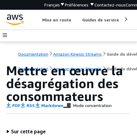
Français
Préférences
Contactez-nous
Comm
Mise en route
Guides de service
Out
Documentation
Amazon Kinesis Streams
Mettre en œuvre la
Documentation
Amazon Kinesis Streams
Guide du déve
désagrégation des
consommateurs
PDF
RSS
Markdown
Mode concentration
Sur cette page