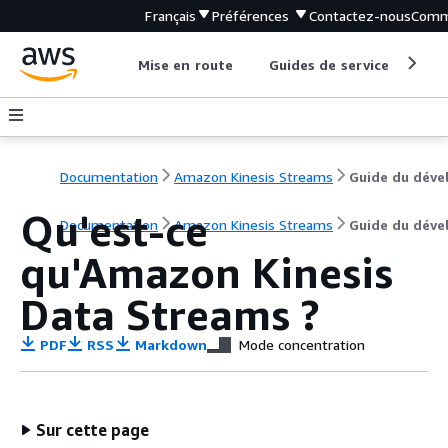
Français
Préférences
Contactez-nous
Comm
Mise en route
Guides de service
Out
Documentation
Amazon Kinesis Streams
Qu'est-ce
Documentation
Amazon Kinesis Streams
Guide du déve
qu'Amazon Kinesis
Data Streams ?
PDF
RSS
Markdown
Mode concentration
Sur cette page