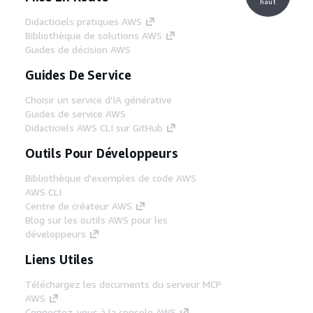
haut
Didacticiels pratiques AWS
Bibliothèque de solutions AWS
Guides de décision AWS
Guides De Service
Choisir un service d'IA générative
Guides de service AWS
Didacticiels AWS CLI sur GitHub
Outils Pour Développeurs
Bibliothèque d'exemples de code AWS
AWS CLI
Centre de créateur AWS
Blog sur les outils AWS pour les
développeurs
Liens Utiles
Téléchargez les documents du serveur MCP
AWS
Connectez-vous à la console AWS