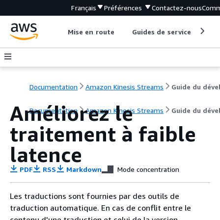
Français
Préférences
Contactez-nous
Comm
Mise en route
Guides de service
Out
Documentation
Amazon Kinesis Streams
Améliorez le
Documentation
Amazon Kinesis Streams
Guide du déve
traitement à faible
latence
PDF
RSS
Markdown
Mode concentration
Les traductions sont fournies par des outils de
traduction automatique. En cas de conflit entre le
contenu d'une traduction et celui de la version