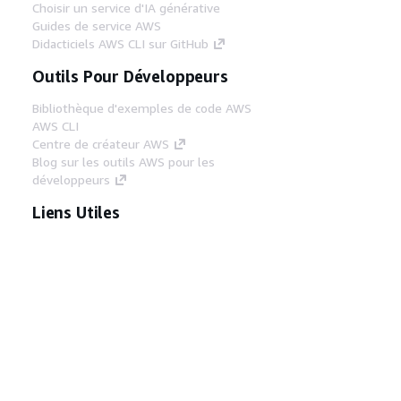
Choisir un service d'IA générative
Guides de service AWS
Didacticiels AWS CLI sur GitHub
Outils Pour Développeurs
Bibliothèque d'exemples de code AWS
AWS CLI
Centre de créateur AWS
Blog sur les outils AWS pour les
développeurs
Liens Utiles
Téléchargez les documents du serveur MCP
AWS
Connectez-vous à la console AWS
AWS re:Post
Confidentialité
Conditions d'utilisation du
site
Préférences de cookies
© 2026,
Amazon Web Services, Inc. ou ses affiliés. Tous