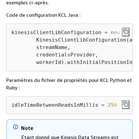
exemples ci-après.
Code de configuration KCL Java :
kinesisClientLibConfiguration = 
new
        KinesisClientLibConfiguration(app
        streamName,               

        credentialsProvider,

        workerId).withInitialPositionInSt
Paramètres du fichier de propriétés pour KCL Python et
Ruby :
idleTimeBetweenReadsInMillis = 
250
Note
Étant donné que Kinesis Data Streams est