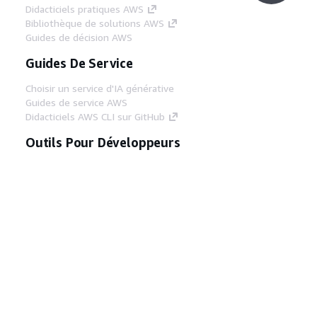
Didacticiels pratiques AWS
Bibliothèque de solutions AWS
Guides de décision AWS
Guides De Service
Choisir un service d'IA générative
Guides de service AWS
Didacticiels AWS CLI sur GitHub
Outils Pour Développeurs
Bibliothèque d'exemples de code AWS
AWS CLI
Centre de créateur AWS
Blog sur les outils AWS pour les
développeurs
Liens Utiles
Téléchargez les documents du serveur MCP
AWS
Connectez-vous à la console AWS