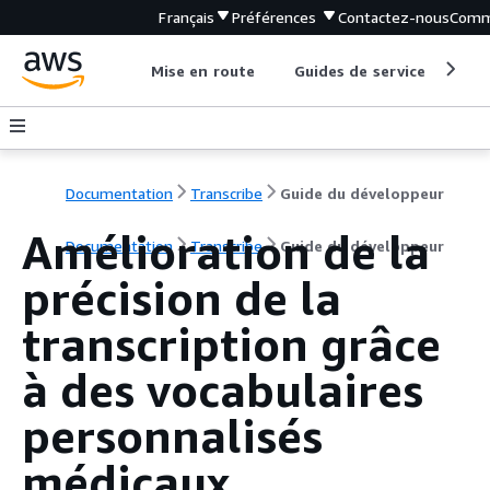
Français
Préférences
Contactez-nous
Comm
Mise en route
Guides de service
Out
Documentation
Transcribe
Guide du développeur
Amélioration de la
Documentation
Transcribe
Guide du développeur
précision de la
transcription grâce
à des vocabulaires
personnalisés
médicaux