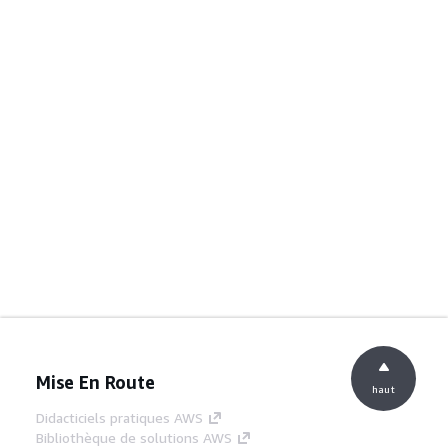
Mise En Route
haut
Didacticiels pratiques AWS
Bibliothèque de solutions AWS