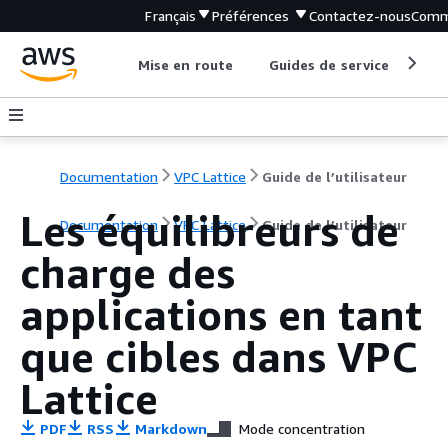
Français
Préférences
Contactez-nous
Comm
Mise en route
Guides de service
Out
Documentation
VPC Lattice
Guide de l’utilisateur
Les équilibreurs de
Documentation
VPC Lattice
Guide de l’utilisateur
charge des
applications en tant
que cibles dans VPC
Lattice
PDF
RSS
Markdown
Mode concentration