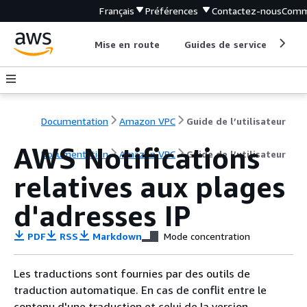
Français
Préférences
Contactez-nous
Comm
Mise en route
Guides de service
Out
Documentation
Amazon VPC
Guide de l’utilisateur
AWS Notifications
Documentation
Amazon VPC
Guide de l’utilisateur
relatives aux plages
d'adresses IP
PDF
RSS
Markdown
Mode concentration
Les traductions sont fournies par des outils de
traduction automatique. En cas de conflit entre le
contenu d'une traduction et celui de la version