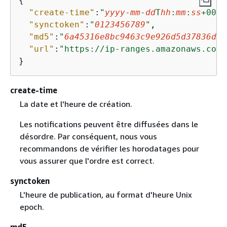
{
"create-time"
:
"
yyyy
-
mm
-
dd
T
hh
:
mm
:
ss
+00:0
"synctoken"
:
"
0123456789
"
,

"md5"
:
"
6a45316e8bc9463c9e926d5d37836d33
"url"
:
"https://ip-ranges.amazonaws.com/
}
create-time
La date et l'heure de création.
Les notifications peuvent être diffusées dans le
désordre. Par conséquent, nous vous
recommandons de vérifier les horodatages pour
vous assurer que l'ordre est correct.
synctoken
L'heure de publication, au format d'heure Unix
epoch.