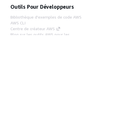
Outils Pour Développeurs
Bibliothèque d'exemples de code AWS
AWS CLI
Centre de créateur AWS
Blog sur les outils AWS pour les
développeurs
Liens Utiles
Téléchargez les documents du serveur MCP
AWS
Connectez-vous à la console AWS
AWS re:Post
Confidentialité
Conditions d'utilisation du
site
Préférences de cookies
© 2026,
Amazon Web Services, Inc. ou ses affiliés. Tous
droits réservés.
Français